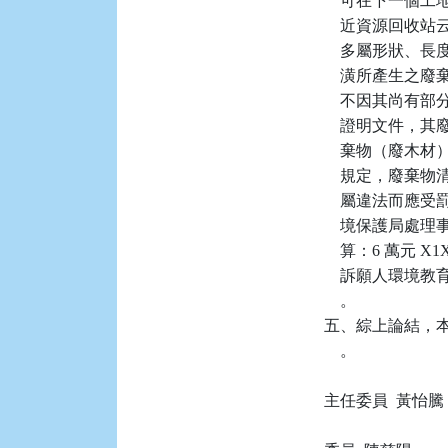
    可在下一
    近資源回
    多屬形狀
    潢所產生
    不因其尚
    證明文件
    棄物（廢木
    規定，廢
    屬違法而
    境保護局
    算：6 萬元
    訴願人環境
    。

五、綜上論結，本件
    。

主任委員  黃怡騰
