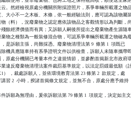
個工地繼續使用，並非廢棄物、也將工地之保特瓶回收，順便送至家附
收站云云。然經檢視原處分機關所附採證照片，系爭車輛所載運之物品
、長度、大小不一之木板、木條，依一般經驗法則，應可認為該物屬裝
之廢棄物（料），況廢棄物之認定應依該物品之客觀情形以為判斷，尚
有部分殘餘經濟價值而有異；又訴願人嗣後所提出之廢棄物產生源隨車
，其廢棄物之種類為一般裝修混合物，可認系爭車輛所載運之物確為廢
材），是訴願主張，尚難採憑。廢棄物清理法第 9  條第 1  項既已

棄物清除機具應隨車持有系爭證明文件以供檢查，訴願人未隨車攜帶即
應受罰，原處分機關已考量本件之違規情節，並參酌首揭新北市政府環
處理事業違反廢棄物清理法案件裁罰基準規定，以法定罰鍰最低額（計
 X1X1） ，裁處訴願人，並依環境教育法第 23 條第 2  款規定，處

教育講習 2  小時，揆諸首揭條文規定，並無不合，原處分應予維持

訴願為無理由，爰依訴願法第 79 條第 1  項規定，決定如主文