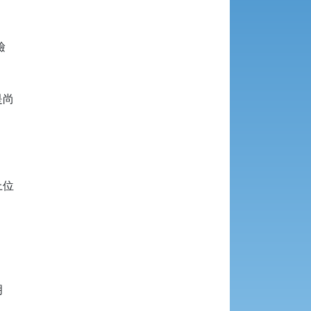


尚

位


