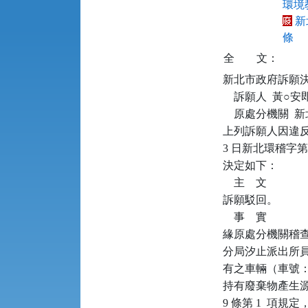
環境教
新
條
全
文：
新北市政府訴願決定書      
    訴願人  黃○
    原處分機關 
上列訴願人因違反廢
3 日新北環稽字第 
決定如下：

    主    文

訴願駁回。

    事    實

緣原處分機關稽查人員於
分局汐止派出所
有之車輛（車號：
持有廢棄物產生
9 條第 1  項規