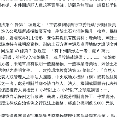
，洵屬有據。本件因訴願人違規事實明確，訴願為無理由，請察核予以
第 9  條第 1  項規定：「主管機關得自行或委託執行機關派員

文件，進入公私場所或攔檢廢棄物、剩餘土石方清除機具，檢查、採樣
存、清除、處理或再利用情形，並命其提供有關資料；廢棄物、剩餘土
機具應隨車持有載明廢棄物、剩餘土石方產生源及處理地點之證明文件
」同法第 49 條第 2  款規定：「有下列情形之一者，處 6  萬元

 萬元以下罰鍰，並得沒入清除機具、處理設施或設備：……二、清除廢

餘土石方者，未隨車持有載明一般廢棄物、一般事業廢棄物、剩餘土石
處理地點之證明文件。」。次按環境教育法第 23 條規定：「自然人

設有代表人或管理人之非法人團體、中央或地方機關（構）或其他組織
款情形之一者，處分機關並應令該自然人、法人、機關或團體有代表權
環境保護權責人員接受 1  小時以上 8  小時以下之環境講習：一、

保護法律或自治條例之行政法上義務，經處分機關處停工、停業處分。
境保護法律或自治條例之行政法上義務，經處分機關處 5,000  元以

府環境保護局處理事業違反廢棄物清理法案件裁罰基準第 2  點規