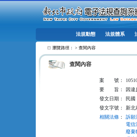
跳至主要內容
法規動態
法規體系
:::
瀏覽路徑： >
查閱內容
查閱內容
案
號：
1051
要
旨：
因違
發文日期：
民國 1
發文字號：
新北府
相關法條
：
訴願法
電信法
廢棄物