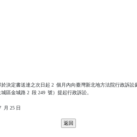
於決定書送達之次日起 2  個月內向臺灣新北地方法院行政訴訟庭
區金城路 2  段 249  號）提起行政訴訟。
