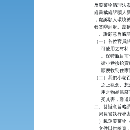
反廢棄物清理法案件
處書裁處訴願人新臺
，處訴願人環境教
卷答辯到府。茲摘
一、訴願意旨略謂
（一）各位官員
      可使
      。保特
      街小
      順便收
（二）我們小老
      之上
      用之
      受其害
二、答辯意旨略謂：本局
    局員警執行
    ）載運廢
    文件以供檢