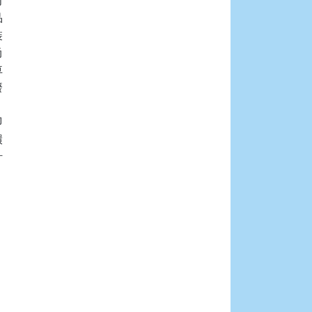



















