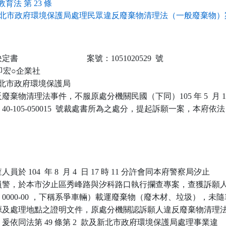
育法 第 23 條
北市政府環境保護局處理民眾違反廢棄物清理法（一般廢棄物）案
                            案號：1051020529  號

安即宏○企業社

 新北市政府環境保護局

棄物清理法事件，不服原處分機關民國（下同）105 年 5  月 1
40-105-050015  號裁處書所為之處分，提起訴願一案，本府依法

 104  年 8  月 4  日 17 時 11 分許會同本府警察局汐止

員警，於本市汐止區秀峰路與汐科路口執行攔查專案，查獲訴願人
0000-00 ，下稱系爭車輛）載運廢棄物（廢木材、垃圾），未隨車
源及處理地點之證明文件，原處分機關認訴願人違反廢棄物清理法
定，爰依同法第 49 條第 2  款及新北市政府環境保護局處理事業違
