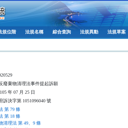
法規位階
法規名稱
綜合查詢
法規異動
法規草案
020529
反廢棄物清理法事件提起訴願
05 年 07 月 25 日
訴決字第 1051096040 號
 第 79 條
 第 18 條
清理法 第 49、9 條