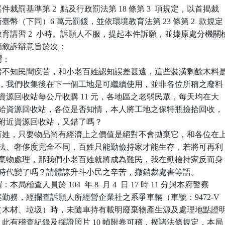
裁罰基準第 2  點及行政罰法第 18 條第 3  項規定，以首揭裁

幣（下同）6 萬元罰鍰，並依環境教育法第 23 條第 2  款規定

育講習 2  小時。訴願人不服，提起本件訴願，並據原處分機關檢
敘訴辯意旨於次：

：

諸不知民間疾苦，和小老百姓認知誤差甚遠，這些裝潢剩餘木料是
用之材料，我們收集後在下一個工地是可繼續使用，並非各位所稱之廢料

瓶目前資源回收站每公斤收購 11 元，各地區之老弱民眾，每天均在大

巷撿拾賣給資源回收站，各位是否知情，本人將工地之保特瓶撿拾回收，

到住家附近資源回收站，又錯了嗎？

百姓，只要物品尚有經濟上之價值是絕對不會拋棄它，和各位在上
觀念、想法、奢侈度完全不同，百姓只能勤儉持家才能生存，若將可再利

物品當廢棄物處理，那我們小老百姓就將成為難民，我在勤檢持家反而身

，難道時代變了嗎？請體諒升斗小民之辛苦，撤銷裁處書等語。

稽查人員於 104  年 8  月 4  日 17 時 11 分與本府警察

專案勤務，經攔查訴願人所經營企業社之系爭車輛（車號：9472-V

棄物（木材、垃圾）時，未隨車持有載明廢棄物產生源及處理地點證明
查，此有稽查紀錄及採證照片 10 幀附卷可稽，揆諸法條規定，本局
