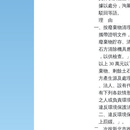
    據以處分
    駁回等語。

    理    由

一、按廢棄物清理法
    攜帶證明
    廢棄物貯
    石方清除
    ，以供檢查。
    以上 30
    棄物、剩
    方產生源及
    、法人、
    有下列各
    之人或負責
    違反環境
    二、違反環
    上罰鍰。」。

二、次按新北市政