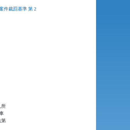
件裁罰基準 第 2


所



第
