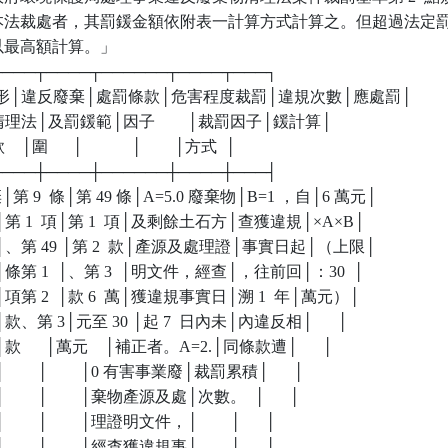
業依本法裁處者，其罰鍰金額依附表一計算方式計算之。但超過法定罰
，以最高額計算。」

┬────┬────┬──────┬────┬───┐

規情形│違反廢棄│處罰條款│危害程度裁罰│違規次數│應處罰│

     │物清理法│及罰鍰範│因子        │裁罰因子│鍰計算│

    │圍      │            │        │方式  │

┼────┼────┼──────┼────┼───┤

廢棄│第 9  條│第 49 條│A=5.0 廢棄物│B=1 ，自│6 萬元│

、剩餘│第 1  項│第 1  項│及剩餘土石方│查獲違規│×A×B│

石方者│、第 49 │第 2  款│產源及處理證│事實日起│（上限│

隨車│條第 1  │、第 3  │明文件，經查│，往前回│：30  │

一般│項第 2  │款 6  萬│獲違規事實日│溯 1  年│萬元）│

、│款、第 3│元至 30 │起 7  日內未│內違反相│      │

│款      │萬元    │補正者。A=2.│同條款遭│      │

        │        │0 有害事業廢│裁罰累積│      │

        │        │棄物產源及處│次數。  │      │

      │        │理證明文件，│        │      │

      │        │經查獲違規事│        │      │
