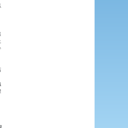

















