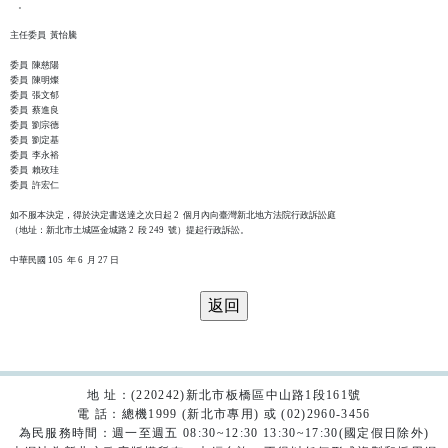
    。

主任委員  黃怡騰

委員  陳慈陽

委員  陳明燦

委員  張文郁

委員  蔡進良

委員  劉宗德

委員  劉定基

委員  李永裕

委員  賴玫珪

委員  許宏仁

如不服本決定，得於決定書送達之次日起 2  個月內向臺灣新北地方法院行政訴訟庭

（地址：新北市土城區金城路 2  段 249  號）提起行政訴訟。

地 址：(220242)新北市板橋區中山路1段161號
電 話：總機1999 (新北市專用) 或 (02)2960-3456
為民服務時間：週一至週五 08:30~12:30 13:30~17:30(國定假日除外)