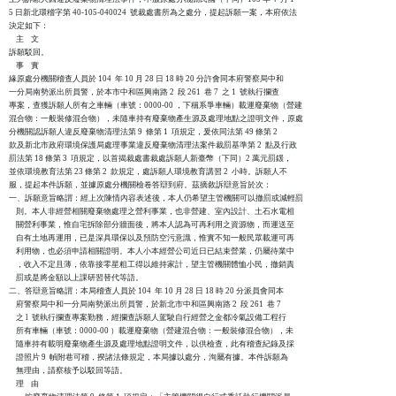
5 日新北環稽字第 40-105-040024  號裁處書所為之處分，提起訴願一案，本府依法

決定如下：

    主    文

訴願駁回。

    事    實

緣原處分機關稽查人員於 104  年 10 月 28 日 18 時 20 分許會同本府警察局中和

一分局南勢派出所員警，於本市中和區興南路 2  段 261  巷 7  之 1  號執行攔查

專案，查獲訴願人所有之車輛（車號：0000-00 ，下稱系爭車輛）載運廢棄物（營建

混合物：一般裝修混合物），未隨車持有廢棄物產生源及處理地點之證明文件，原處

分機關認訴願人違反廢棄物清理法第 9  條第 1  項規定，爰依同法第 49 條第 2  

款及新北市政府環境保護局處理事業違反廢棄物清理法案件裁罰基準第 2  點及行政

罰法第 18 條第 3  項規定，以首揭裁處書裁處訴願人新臺幣（下同）2 萬元罰鍰，

並依環境教育法第 23 條第 2  款規定，處訴願人環境教育講習 2  小時。訴願人不

服，提起本件訴願，並據原處分機關檢卷答辯到府。茲摘敘訴辯意旨於次：

一、訴願意旨略謂：經上次陳情內容表述後，本人仍希望主管機關可以撤罰或減輕罰

    則。本人非經營相關廢棄物處理之營利事業，也非營建、室內設計、土石水電相

    關營利事業，惟自宅拆除部分牆面後，將本人認為可再利用之資源物，而運送至

    自有土地再運用，已是深具環保以及預防空污意識，惟實不知一般民眾載運可再

    利用物，也必須申請相關證明。本人小本經營公司近日已結束營業，仍屬待業中

    ，收入不定且薄，依靠接零星粗工得以維持家計，望主管機關體恤小民，撤銷責

    罰或是將金額以上課研習替代等語。

二、答辯意旨略謂：本局稽查人員於 104  年 10 月 28 日 18 時 20 分派員會同本

    府警察局中和一分局南勢派出所員警，於新北市中和區興南路 2  段 261  巷 7 

    之 l  號執行攔查專案勤務，經攔查訴願人駕駛自行經營之金都冷氣設備工程行

    所有車輛（車號：0000-00 ）載運廢棄物（營建混合物：一般裝修混合物），未

    隨車持有載明廢棄物產生源及處理地點證明文件，以供檢查，此有稽查紀錄及採

    證照片 9  幀附巷可稽，揆諸法條規定，本局據以處分，洵屬有據。本件訴願為

    無理由，請察核予以駁回等語。

    理    由
