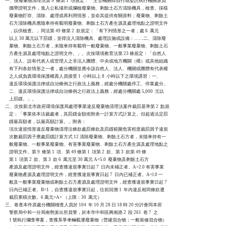
一、按廢棄物清理法第 9  條第 1  項規定：「主管機關得自行或委託執行機關派員

    攜帶證明文件，進入公私場所或攔檢廢棄物、剩餘土石方清除機具，檢查、採樣

    廢棄物貯存、清除、處理或再利用情形，並命其提供有關資料；廢棄物、剩餘土

    石方清除機具應隨車持有載明廢棄物、剩餘土石方產生源及處理地點之證明文件

    ，以供檢查。」同法第 49 條第 2  款規定：「有下列情形之一者，處 6  萬元

    以上 30 萬元以下罰鍰，並得沒入清除機具、處理設施或設備：……二、清除廢

    棄物、剩餘土石方者，未隨車持有載明一般廢棄物、一般事業廢棄物、剩餘土石

    方產生源及處理地點之證明文件。」。次按環境教育法第 23 條規定：「自然人

    、法人、設有代表人或管理人之非法人團體、中央或地方機關（構）或其他組織

    有下列各款情形之一者，處分機關並應令該自然人、法人、機關或團體有代表權

    之人或負責環境保護權責人員接受 1  小時以上 8  小時以下之環境講習：一、

    違反環境保護法律或自治條例之行政法上義務，經處分機關處停工、停業處分。

    二、違反環境保護法律或自治條例之行政法上義務，經處分機關處 5,000  元以

    上罰鍰。」。

二、次按新北市政府環境保護局處理事業違反廢棄物清理法案件裁罰基準第 2  點規

    定：「事業依本法裁處者，其罰鍰金額依附表一計算方式計算之。但超過法定罰

    鍰最高額者，以最高額計算。」附表：

    項次違規情形違反廢棄物清理法條款處罰條款及罰鍰範圍危害程度裁罰因子違規

    次數裁罰因子應處罰鍰計算方式 12 清除廢棄物、剩餘土石方者，未隨車持有一

    般廢棄物、一般事業廢棄物、有害事業廢棄物、剩餘土石方產生源及處理地點之

    證明文件。第 9  條第 1  項、第 49 條第 1  項第 2  款、第 3  款第 49 條

    第 1  項第 2  款、第 3  款 6  萬元至 30 萬元 A=5.0  廢棄物及剩餘土石方

    產源及處理證明文件，經查獲違規事實日起 7  日內未補正者。A=2.0 有害事業

    廢棄物產源及處理證明文件，經查獲違規事實日起 7  日內已補正者。A=l.0 一

    般及一般事業廢棄物或剩餘土石方產源及處理證明文件，經查獲違規事實日起 7

    日內已補正者。B=1 ，自查獲違規事實日起，往前回溯 1  年內違反相同條款遭

    裁罰累積次數。6 萬元×A× （上限：30  萬元）

三、卷查本件原處分機關稽查人員於 104  年 10 月 28 日 18 時 20 分許會同本府

    警察局中和一分局南勢派出所員警，於本市中和區興南路 2  段 261  巷 7  之 

    1 號執行攔查專案，查獲系爭車輛載運廢棄物（營建混合物：一般裝修混合物）
