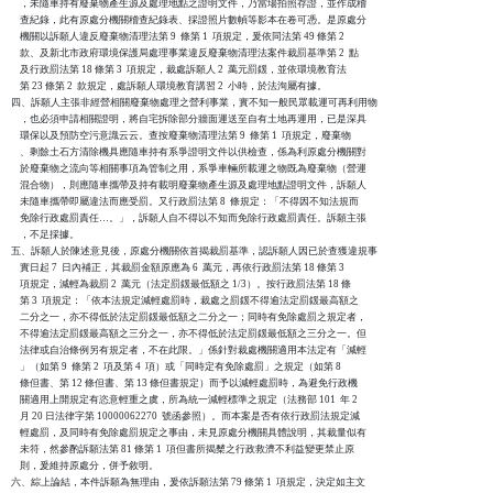
    ，未隨車持有廢棄物產生源及處理地點之證明文件，乃當場拍照存證，並作成稽

    查紀錄，此有原處分機關稽查紀錄表、採證照片數幀等影本在卷可憑。是原處分

    機關以訴願人違反廢棄物清理法第 9  條第 1  項規定，爰依同法第 49 條第 2

    款、及新北市政府環境保護局處理事業違反廢棄物清理法案件裁罰基準第 2  點

    及行政罰法第 18 條第 3  項規定，裁處訴願人 2  萬元罰鍰，並依環境教育法

    第 23 條第 2  款規定，處訴願人環境教育講習 2  小時，於法洵屬有據。

四、訴願人主張非經營相關廢棄物處理之營利事業，實不知一般民眾載運可再利用物

    ，也必須申請相關證明，將自宅拆除部分牆面運送至自有土地再運用，已是深具

    環保以及預防空污意識云云。查按廢棄物清理法第 9  條第 1  項規定，廢棄物

    、剩餘土石方清除機具應隨車持有系爭證明文件以供檢查，係為利原處分機關對

    於廢棄物之流向等相關事項為管制之用，系爭車輛所載運之物既為廢棄物（營運

    混合物），則應隨車攜帶及持有載明廢棄物產生源及處理地點證明文件，訴願人

    未隨車攜帶即屬違法而應受罰。又行政罰法第 8  條規定：「不得因不知法規而

    免除行政處罰責任…。」，訴願人自不得以不知而免除行政處罰責任。訴願主張

    ，不足採據。

五、訴願人於陳述意見後，原處分機關依首揭裁罰基準，認訴願人因已於查獲違規事

    實日起 7  日內補正，其裁罰金額原應為 6  萬元，再依行政罰法第 18 條第 3

    項規定，減輕為裁罰 2  萬元（法定罰鍰最低額之 1/3）。按行政罰法第 18 條

    第 3  項規定：「依本法規定減輕處罰時，裁處之罰鍰不得逾法定罰鍰最高額之

    二分之一，亦不得低於法定罰鍰最低額之二分之一；同時有免除處罰之規定者，

    不得逾法定罰鍰最高額之三分之一，亦不得低於法定罰鍰最低額之三分之一。但

    法律或自治條例另有規定者，不在此限。」係針對裁處機關適用本法定有「減輕

    」（如第 9  條第 2  項及第 4  項）或「同時定有免除處罰」之規定（如第 8

    條但書、第 12 條但書、第 13 條但書規定）而予以減輕處罰時，為避免行政機

    關適用上開規定有恣意輕重之虞，所為統一減輕標準之規定（法務部 101  年 2 

    月 20 日法律字第 10000062270  號函參照）。而本案是否有依行政罰法規定減

    輕處罰，及同時有免除處罰規定之事由，未見原處分機關具體說明，其裁量似有

    未符，然參酌訴願法第 81 條第 1  項但書所揭櫫之行政救濟不利益變更禁止原

    則，爰維持原處分，併予敘明。

六、綜上論結，本件訴願為無理由，爰依訴願法第 79 條第 1  項規定，決定如主文
