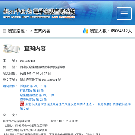
跳至主要內容
瀏覽路徑： >
查閱內容
瀏覽人數：69064812人
查閱內容
案
號：
1051020493
要
旨：
因違反廢棄物清理法事件提起訴願
發文日期：
民國 105 年 06 月 27 日
發文字號：
新北府訴決字第 1051028604 號
相關法條
：
訴願法 第 79、81 條
行政罰法 第 18 條
廢棄物清理法 第 49、9 條
環境教育法 第 23 條
新北市政府環境保護局處理民眾違反廢棄物清理法（一般廢棄物）案件裁罰基準
第 2 條
全
文：
新北市政府訴願決定書                                  案號：1051020493  號

    訴願人  劉○格即金○冷氣設備工程行

    原處分機關  新北市政府環境保護局

上列訴願人因違反廢棄物清理法事件，不服原處分機關民國（下同）105 年 4  月 1
