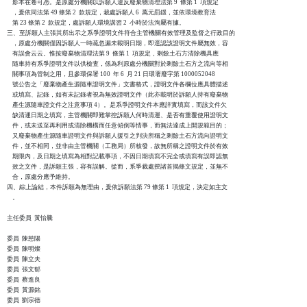
    影本在卷可憑。是原處分機關以訴願人違反廢棄物清理法第 9  條第 1  項規定

    ，爰依同法第 49 條第 2  款規定，裁處訴願人 6  萬元罰鍰，並依環境教育法

    第 23 條第 2  款規定，處訴願人環境講習 2  小時於法洵屬有據。

三、至訴願人主張其所出示之系爭證明文件符合主管機關有效管理及監督之行政目的

    ，原處分機關僅因訴願人一時疏忽漏未載明日期，即逕認該證明文件屬無效，容

    有誤會云云。惟按廢棄物清理法第 9  條第 1  項規定，剩餘土石方清除機具應

    隨車持有系爭證明文件以供檢查，係為利原處分機關對於剩餘土石方之流向等相

    關事項為管制之用，且參環保署 100  年 6  月 21 日環署廢字第 1000052048

    號公告之「廢棄物產生源隨車證明文件」文書格式，證明文件各欄位應具體描述

    或填寫、記錄，如有未記錄者視為無效證明文件（此亦載明於訴願人持有廢棄物

    產生源隨車證文件之注意事項 4）。是系爭證明文件本應詳實填寫，而該文件欠

    缺清運日期之填寫，主管機關即難掌控訴願人何時清運、是否有重覆使用證明文

    件，或未送至再利用或清除機構而任意傾倒等情事，而無法達成上開規範目的；

    又廢棄物產生源隨車證明文件與訴願人援引之判決所稱之剩餘土石方流向證明文

    件，並不相同，並非由主管機關（工務局）所核發，故無所稱之證明文件於有效

    期限內，及日期之填寫為相對記載事項，不因日期填寫不完全或填寫有誤即認無

    效之文件，是訴願主張，容有誤解。從而，系爭裁處揆諸首揭條文規定，並無不

    合，原處分應予維持。

四、綜上論結，本件訴願為無理由，爰依訴願法第 79 條第 1  項規定，決定如主文

    。

主任委員  黃怡騰

委員  陳慈陽

委員  陳明燦

委員  陳立夫

委員  張文郁

委員  蔡進良

委員  黃源銘

委員  劉宗德
