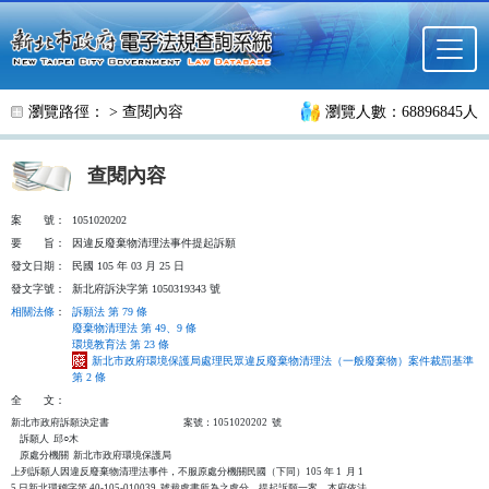
跳至主要內容
瀏覽路徑： >
查閱內容
瀏覽人數：68896845人
查閱內容
案
號：
1051020202
要
旨：
因違反廢棄物清理法事件提起訴願
發文日期：
民國 105 年 03 月 25 日
發文字號：
新北府訴決字第 1050319343 號
相關法條
：
訴願法 第 79 條
廢棄物清理法 第 49、9 條
環境教育法 第 23 條
新北市政府環境保護局處理民眾違反廢棄物清理法（一般廢棄物）案件裁罰基準
第 2 條
全
文：
新北市政府訴願決定書                                  案號：1051020202  號

    訴願人  邱○木

    原處分機關  新北市政府環境保護局

上列訴願人因違反廢棄物清理法事件，不服原處分機關民國（下同）105 年 1  月 1

5 日新北環稽字第 40-105-010039  號裁處書所為之處分，提起訴願一案，本府依法
