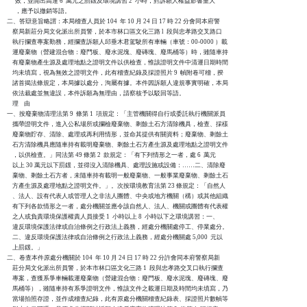
      效，並開出高達 6  萬元之罰鍰及環境講習 2  小時，對訴願人權益影響重大

      ，應予以撤銷等語。

二、答辯意旨略謂：本局稽查人員於 104  年 10 月 24 日 17 時 22 分會同本府警

    察局新莊分局文化派出所員警，於本市林口區文化三路 l  段與忠孝路交叉路口

    執行攔查專案勤務，經攔查訴願人邱垂木君駕駛所有車輛（車號：00-0000 ）載

    運廢棄物（營建混合物：廢門板、廢水泥塊、廢磚塊、廢馬桶等）時，雖隨車持

    有廢棄物產生源及處理地點之證明文件以供檢查，惟該證明文件中清運日期時間

    均未填寫，視為無效之證明文件，此有稽查紀錄及採證照片 9  幀附卷可稽，揆

    諸首揭法條規定，本局據以處分，洵屬有據。本件因訴願人違規事實明確，本局

    依法裁處並無違誤，本件訴願為無理由，請察核予以駁回等語。

    理    由

一、按廢棄物清理法第 9  條第 1  項規定：「主管機關得自行或委託執行機關派員

    攜帶證明文件，進入公私場所或攔檢廢棄物、剩餘土石方清除機具，檢查、採樣

    廢棄物貯存、清除、處理或再利用情形，並命其提供有關資料；廢棄物、剩餘土

    石方清除機具應隨車持有載明廢棄物、剩餘土石方產生源及處理地點之證明文件

    ，以供檢查。」同法第 49 條第 2  款規定：「有下列情形之一者，處 6  萬元

    以上 30 萬元以下罰鍰，並得沒入清除機具、處理設施或設備：……二、清除廢

    棄物、剩餘土石方者，未隨車持有載明一般廢棄物、一般事業廢棄物、剩餘土石

    方產生源及處理地點之證明文件。」。次按環境教育法第 23 條規定：「自然人

    、法人、設有代表人或管理人之非法人團體、中央或地方機關（構）或其他組織

    有下列各款情形之一者，處分機關並應令該自然人、法人、機關或團體有代表權

    之人或負責環境保護權責人員接受 1  小時以上 8  小時以下之環境講習：一、

    違反環境保護法律或自治條例之行政法上義務，經處分機關處停工、停業處分。

    二、違反環境保護法律或自治條例之行政法上義務，經處分機關處 5,000  元以

    上罰鍰。」

二、卷查本件原處分機關於 104  年 10 月 24 日 17 時 22 分許會同本府警察局新

    莊分局文化派出所員警，於本市林口區文化三路 1  段與忠孝路交叉口執行攔查

    專案，查獲系爭車輛載運廢棄物（營建混合物：廢門板、廢水泥塊、廢磚塊、廢

    馬桶等），雖隨車持有系爭證明文件，惟該文件之載運日期及時間均未填寫，乃

    當場拍照存證，並作成稽查紀錄，此有原處分機關稽查紀錄表、採證照片數幀等
