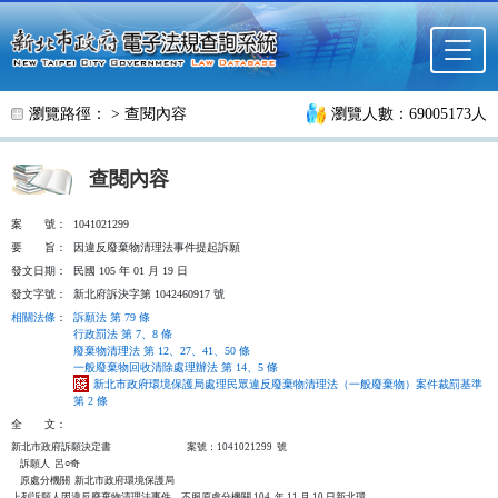
跳至主要內容
瀏覽路徑： >
查閱內容
瀏覽人數：69005173人
查閱內容
案
號：
1041021299
要
旨：
因違反廢棄物清理法事件提起訴願
發文日期：
民國 105 年 01 月 19 日
發文字號：
新北府訴決字第 1042460917 號
相關法條
：
訴願法 第 79 條
行政罰法 第 7、8 條
廢棄物清理法 第 12、27、41、50 條
一般廢棄物回收清除處理辦法 第 14、5 條
新北市政府環境保護局處理民眾違反廢棄物清理法（一般廢棄物）案件裁罰基準
第 2 條
全
文：
新北市政府訴願決定書                                  案號：1041021299  號

    訴願人  呂○奇

    原處分機關  新北市政府環境保護局

上列訴願人因違反廢棄物清理法事件，不服原處分機關 104  年 11 月 10 日新北環
