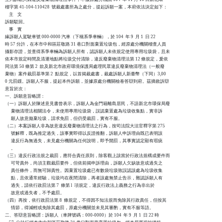
稽字第 41-104-110428  號裁處書所為之處分，提起訴願一案，本府依法決定如下：

    主    文

訴願駁回。

    事    實

緣訴願人駕駛車號 000-0000 汽車（下稱系爭車輛），於 104  年 9  月 1  日 22

時 57 分許，在本市中和區莊敬路 31 巷口對面棄置垃圾包，經原處分機關稽查人員

攝影存證，並查得系爭車輛為訴願人所有，認訴願人未依規定使用專用垃圾袋，且未

依本市規定時間及清運地點將垃圾交付清除，違反廢棄物清理法第 12 條規定，爰依

同法第 50 條第 2  款及新北市政府環境保護局處理民眾違反廢棄物清理法（一般廢

棄物）案件裁罰基準第 2  點規定，以首揭裁處書，裁處訴願人新臺幣（下同）3,00

0 元罰鍰。訴願人不服，提起本件訴願，並據原處分機關檢卷答辯到府。茲摘敘訴辯

意旨於次：

一、訴願意旨略謂：

（一）訴願人於陳述意見書曾表示，訴願人為金門籍離島居民，不諳新北市環保局廢

      棄物清理法相關法令，未使用專用垃圾袋，誤認棄置處為垃圾收集點，實非訴

      願人故意拋棄垃圾，請求免罰，但仍受裁罰，實有不服。

（二）本案訴願人非為故意違反廢棄物清理法之行為，按司法院大法官釋字第 275

      號解釋，既為推定過失，該事實即得以反證推翻，訴願人申訴理由既已表明該

      違反行為無過失，未見處分機關為任何說明，即予開罰，其事實認定顯有瑕疵

      。

（三）違反行政法規之裁罰，應符合責任原則，除客觀上該當於行政法規構成要件而

      可苛責外，尚須主觀裁罰要件，但依前揭申訴理由，訴願人欠缺故意或過失之

      責任條件，而無可歸責性。因棄置垃圾處已有數袋垃圾致誤認該處為垃圾收集

      點，且依通常經驗，垃圾均在夜間清除，再者該處無禁止告示，難認訴願人有

      過失，請依行政罰法第 7  條第 l  項規定，違反行政法上義務之行為非出於

      故意或過失者，不予處罰。

（四）再按，依行政罰法第 8  條規定，不得因不知法規而免除其行政責任，但按其

      情節，得減輕或免除其處罰，原處分機關並未見其審酌，實有不服等語。

二、答辯意旨略謂：訴願人（車牌號碼：000-0000）於 104  年 9  月 1  日 22 時 
