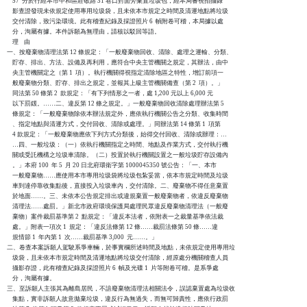
    57  分於行經本市中和區莊敬路 31 巷口對面旁棄置垃圾包，經本局審視拍攝錄

    影查證發現未依規定使用專用垃圾袋，且未依本市規定之時間及清運地點將垃圾

    交付清除，致污染環境。此有稽查紀錄及採證照片 6  幀附卷可稽，本局據以處

    分，洵屬有據。本件訴願為無理由，請核以駁回等語。

    理    由

一、按廢棄物清理法第 12 條規定：「一般廢棄物回收、清除、處理之運輸、分類、

    貯存、排出、方法、設備及再利用，應符合中央主管機關之規定，其辦法，由中

    央主管機關定之（第 1  項）。執行機關得視指定清除地區之特性，增訂前項一

    般廢棄物分類、貯存、排出之規定，並報其上級主管機關備查（第 2  項）。」

    同法第 50 條第 2  款規定：「有下列情形之一者，處 1,200 元以上 6,000 元

    以下罰鍰。……二、違反第 12 條之規定。」一般廢棄物回收清除處理辦法第 5

    條規定：「一般廢棄物除依本辦法規定外，應依執行機關公告之分類、收集時間

    、指定地點與清運方式，交付回收、清除或處理。」同辦法第 14 條第 1  項第

    4 款規定：「一般廢棄物應依下列方式分類後，始得交付回收、清除或辦理：…

    …四、一般垃圾：（一）依執行機關指定之時間、地點及作業方式，交付執行機

    關或受託機構之垃圾車清除。（二）投置於執行機關設置之一般垃圾貯存設備內

    。」本府 100  年 5  月 20 日北府環衛字第 1000045350 號公告：「一、本市

    一般廢棄物……應使用本市專用垃圾袋將垃圾包紮妥當，依本市規定時間及垃圾

    車到達停靠收集點後，直接投入垃圾車內，交付清除。二、廢棄物不得任意棄置

    於地面……。三、未依本公告規定排出或違規棄置一般廢棄物者，依違反廢棄物

    清理法……處罰。」新北市政府環境保護局處理民眾違反廢棄物清理法（一般廢

    棄物）案件裁罰基準第 2  點規定：「違反本法者，依附表一之裁量基準依法裁

    處。」附表一項次 1  規定：「違反法條第 12 條……裁罰法條第 50 條……違

    規情節 1  年內第 1  次……裁罰基準 3,000  元……。」

二、卷查本案訴願人駕駛系爭車輛，於事實欄所述時間及地點，未依規定使用專用垃

    圾袋，且未依本市規定時間及清運地點將垃圾交付清除，經原處分機關稽查人員

    攝影存證，此有稽查紀錄及採證照片 6  幀及光碟 1  片等附卷可稽。是系爭處

    分，洵屬有據。

三、至訴願人主張其為離島居民，不諳廢棄物清理法相關法令，誤認棄置處為垃圾收

    集點，實非訴願人故意拋棄垃圾，違反行為無過失，而無可歸責性，應依行政罰
