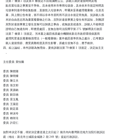
    法第 7  條第 l  項及第 8  條規定不罰或減輕云云。訴願人就於違規時間及地

    點丟置垃圾之事實並不爭執，且未使用本市專用垃圾袋，及未依本市規定時間及

    垃圾車到達停靠收集點後，直接投入垃圾車內，即屬未妥善處理廢棄物，任意丟

    棄，與上開公告有違，當不得以非本市居民而不諳法令規定而免責。況訴願人係

    本於自由意志而為棄置廢棄物之行為，且對於違規事實之發生有所認知，則難謂

    其對於違規事實之發生並無可以歸責之事由，或無故意或過失，訴願人不能舉證

    證明自己無過失時，即應受處罰，並無合致司法院釋字第 275  號解釋及行政罰

    法第 7  條第 1  項規定。另本案之裁罰係原處分機關依新北市政府環境保護局

    處理民眾違反廢棄物清理法（一般廢棄物）案件裁罰基準所為之處分，已考量訴

    願人違規情節、應受責難程度及所生影響，原處分並無不合，應予維持。

四、綜上論結，本件訴願為無理由，爰依訴願法第 79 條第 1  項規定，決定如主文

    。

主任委員  黃怡騰

委員  陳慈陽

委員  陳明燦

委員  陳立夫

委員  張文郁

委員  黃源銘

委員  劉宗德

委員  景玉鳳

委員  王藹芸

委員  劉定基

委員  林泳玲

委員  賴玫珪

委員  許宏仁

如對本決定不服，得於決定書送達之次日起 2  個月內向臺灣新北地方法院行政訴訟

庭（地址：新北市土城區金城路 2  段 249  號）提起行政訴訟。
