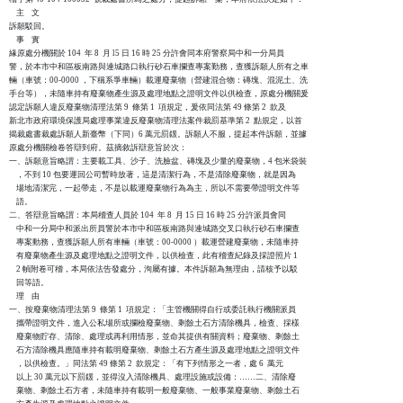
    主    文

訴願駁回。

    事    實

緣原處分機關於 104  年 8  月 l5 日 16 時 25 分許會同本府警察局中和一分局員

警，於本市中和區板南路與連城路口執行砂石車攔查專案勤務，查獲訴願人所有之車

輛（車號：00-0000 ，下稱系爭車輛）載運廢棄物（營建混合物：磚塊、混泥土、洗

手台等），未隨車持有廢棄物產生源及處理地點之證明文件以供檢查，原處分機關爰

認定訴願人違反廢棄物清理法第 9  條第 1  項規定，爰依同法第 49 條第 2  款及

新北市政府環境保護局處理事業違反廢棄物清理法案件裁罰基準第 2  點規定，以首

揭裁處書裁處訴願人新臺幣（下同）6 萬元罰鍰。訴願人不服，提起本件訴願，並據

原處分機關檢卷答辯到府。茲摘敘訴辯意旨於次：

一、訴願意旨略謂：主要載工具、沙子、洗臉盆、磚塊及少量的廢棄物，4 包米袋裝

    ，不到 10 包要運回公司暫時放著，這是清潔行為，不是清除廢棄物，就是因為

    場地清潔完，一起帶走，不是以載運廢棄物行為為主，所以不需要帶證明文件等

    語。

二、答辯意旨略謂：本局稽查人員於 104  年 8  月 15 日 16 時 25 分許派員會同

    中和一分局中和派出所員警於本市中和區板南路與連城路交叉口執行砂石車攔查

    專案動務，查獲訴願人所有車輛（車號：00-0000 ）載運營建廢棄物，未隨車持

    有廢棄物產生源及處理地點之證明文件，以供檢查，此有稽查紀錄及採證照片 1

    2 幀附卷可稽，本局依法告發處分，洵屬有據。本件訴願為無理由，請核予以駁

    回等語。

    理    由

一、按廢棄物清理法第 9  條第 1  項規定：「主管機關得自行或委託執行機關派員

    攜帶證明文件，進入公私場所或攔檢廢棄物、剩餘土石方清除機具，檢查、採樣

    廢棄物貯存、清除、處理或再利用情形，並命其提供有關資料；廢棄物、剩餘土

    石方清除機具應隨車持有載明廢棄物、剩餘土石方產生源及處理地點之證明文件

    ，以供檢查。」同法第 49 條第 2  款規定：「有下列情形之一者，處 6  萬元

    以上 30 萬元以下罰鍰，並得沒入清除機具、處理設施或設備：……二、清除廢

    棄物、剩餘土石方者，未隨車持有載明一般廢棄物、一般事業廢棄物、剩餘土石
