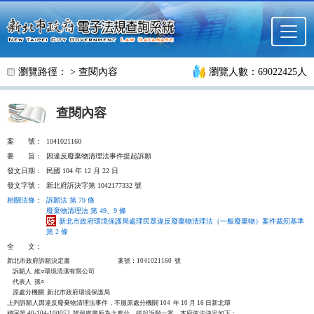
跳至主要內容
瀏覽路徑： >
查閱內容
瀏覽人數：69022425人
查閱內容
案
號：
1041021160
要
旨：
因違反廢棄物清理法事件提起訴願
發文日期：
民國 104 年 12 月 22 日
發文字號：
新北府訴決字第 1042177332 號
相關法條
：
訴願法 第 79 條
廢棄物清理法 第 49、9 條
新北市政府環境保護局處理民眾違反廢棄物清理法（一般廢棄物）案件裁罰基準
第 2 條
全
文：
新北市政府訴願決定書                                  案號：1041021160  號

    訴願人  維○環境清潔有限公司

    代表人  孫○

    原處分機關  新北市政府環境保護局

上列訴願人因違反廢棄物清理法事件，不服原處分機關 104  年 10 月 16 日新北環

稽字第 40-104-100052  號裁處書所為之處分，提起訴願一案，本府依法決定如下：
