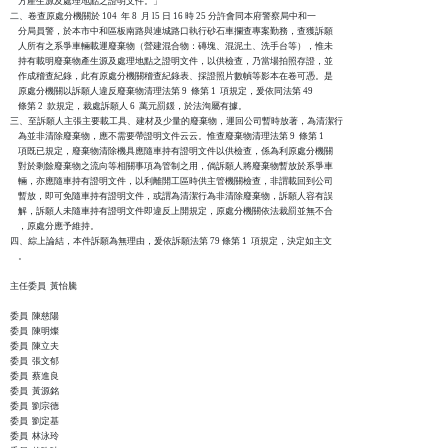
    方產生源及處理地點之證明文件。」

二、卷查原處分機關於 104  年 8  月 l5 日 16 時 25 分許會同本府警察局中和一

    分局員警，於本市中和區板南路與連城路口執行砂石車攔查專案勤務，查獲訴願

    人所有之系爭車輛載運廢棄物（營建混合物：磚塊、混泥土、洗手台等），惟未

    持有載明廢棄物產生源及處理地點之證明文件，以供檢查，乃當場拍照存證，並

    作成稽查紀錄，此有原處分機關稽查紀錄表、採證照片數幀等影本在卷可憑。是

    原處分機關以訴願人違反廢棄物清理法第 9  條第 1  項規定，爰依同法第 49 

    條第 2  款規定，裁處訴願人 6  萬元罰鍰，於法洵屬有據。

三、至訴願人主張主要載工具、建材及少量的廢棄物，運回公司暫時放著，為清潔行

    為並非清除廢棄物，應不需要帶證明文件云云。惟查廢棄物清理法第 9  條第 1

    項既已規定，廢棄物清除機具應隨車持有證明文件以供檢查，係為利原處分機關

    對於剩餘廢棄物之流向等相關事項為管制之用，倘訴願人將廢棄物暫放於系爭車

    輛，亦應隨車持有證明文件，以利離開工區時供主管機關檢查，非謂載回到公司

    暫放，即可免隨車持有證明文件，或謂為清潔行為非清除廢棄物，訴願人容有誤

    解，訴願人未隨車持有證明文件即違反上開規定，原處分機關依法裁罰並無不合

    ，原處分應予維持。

四、綜上論結，本件訴願為無理由，爰依訴願法第 79 條第 1  項規定，決定如主文

    。

主任委員  黃怡騰

委員  陳慈陽

委員  陳明燦

委員  陳立夫

委員  張文郁

委員  蔡進良

委員  黃源銘

委員  劉宗德

委員  劉定基

委員  林泳玲
