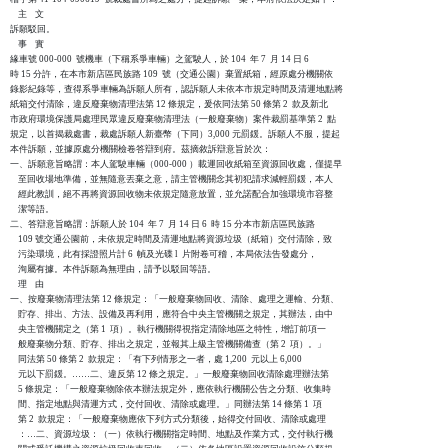
    主    文

訴願駁回。

    事    實

緣車號 000-000  號機車（下稱系爭車輛）之駕駛人，於 104  年 7  月 14 日 6  

時 15 分許，在本市新店區民族路 109  號（交通公園）棄置紙箱，經原處分機關依

錄影紀錄等，查得系爭車輛為訴願人所有，認訴願人未依本市規定時間及清運地點將

紙箱交付清除，違反廢棄物清理法第 12 條規定，爰依同法第 50 條第 2  款及新北

市政府環境保護局處理民眾違反廢棄物清理法（一般廢棄物）案件裁罰基準第 2  點

規定，以首揭裁處書，裁處訴願人新臺幣（下同）3,000 元罰鍰。訴願人不服，提起

本件訴願，並據原處分機關檢卷答辯到府。茲摘敘訴辯意旨於次：

一、訴願意旨略謂：本人駕駛車輛（000-000 ）載運回收紙箱至資源回收處，僅提早

    至回收場地準備，並無隨意丟棄之意，請主管機關念其初犯請求減輕罰鍰，本人

    經此教訓，絕不再將資源回收物未依規定隨意放置，並允諾配合加強環境市容整

    潔等語。

二、答辯意旨略謂：訴願人於 104  年 7  月 14 日 6  時 15 分本市新店區民族路 

    109 號交通公園前，未依規定時間及清運地點將資源垃圾（紙箱）交付清除，致

    污染環境，此有採證照片計 6  幀及光碟 l  片附卷可稽，本局依法告發處分，

    洵屬有據。本件訴願為無理由，請予以駁回等語。

    理    由

一、按廢棄物清理法第 12 條規定：「一般廢棄物回收、清除、處理之運輸、分類、

    貯存、排出、方法、設備及再利用，應符合中央主管機關之規定，其辦法，由中

    央主管機關定之（第 1  項）。執行機關得視指定清除地區之特性，增訂前項一

    般廢棄物分類、貯存、排出之規定，並報其上級主管機關備查（第 2  項）。」

    同法第 50 條第 2  款規定：「有下列情形之一者，處 1,200  元以上 6,000 

    元以下罰鍰。……二、違反第 12 條之規定。」一般廢棄物回收清除處理辦法第

    5 條規定：「一般廢棄物除依本辦法規定外，應依執行機關公告之分類、收集時

    間、指定地點與清運方式，交付回收、清除或處理。」同辦法第 14 條第 1  項

    第 2  款規定：「一般廢棄物應依下列方式分類後，始得交付回收、清除或處理

    ：…二、資源垃圾：（一）依執行機關指定時間、地點及作業方式，交付執行機
