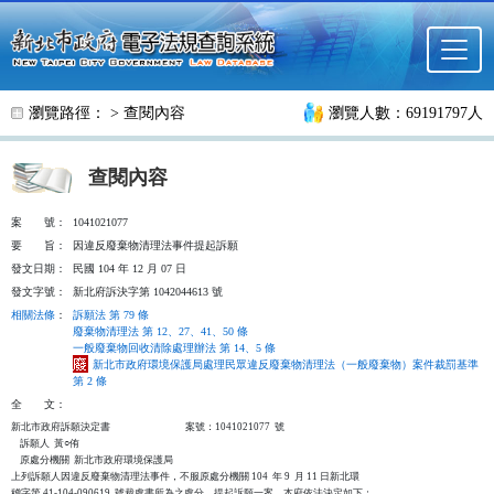
跳至主要內容
瀏覽路徑： >
查閱內容
瀏覽人數：69191797人
查閱內容
案
號：
1041021077
要
旨：
因違反廢棄物清理法事件提起訴願
發文日期：
民國 104 年 12 月 07 日
發文字號：
新北府訴決字第 1042044613 號
相關法條
：
訴願法 第 79 條
廢棄物清理法 第 12、27、41、50 條
一般廢棄物回收清除處理辦法 第 14、5 條
新北市政府環境保護局處理民眾違反廢棄物清理法（一般廢棄物）案件裁罰基準
第 2 條
全
文：
新北市政府訴願決定書                                  案號：1041021077  號

    訴願人  黃○侑

    原處分機關  新北市政府環境保護局

上列訴願人因違反廢棄物清理法事件，不服原處分機關 104  年 9  月 11 日新北環

稽字第 41-104-090619  號裁處書所為之處分，提起訴願一案，本府依法決定如下：
