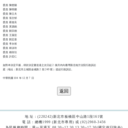
委員  陳慈陽

委員  陳明燦

委員  陳立夫

委員  張文郁

委員  蔡進良

委員  黃源銘

委員  劉宗德

委員  王藹芸

委員  劉定基

委員  李永裕

委員  林泳玲

委員  賴玫珪

委員  許宏仁

如對本決定不服，得於決定書送達之次日起 2  個月內向臺灣新北地方法院行政訴訟

庭（地址：新北市土城區金城路 2  段 249 號 ）提起行政訴訟。

地 址：(220242)新北市板橋區中山路1段161號
電 話：總機1999 (新北市專用) 或 (02)2960-3456
為民服務時間：週一至週五 08:30~12:30 13:30~17:30(國定假日除外)