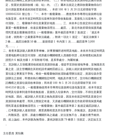
    關或受託機構之資源垃圾回收車回收。（二）依各地區設置資源回收設施分類規

    定，投置於資源回收桶（箱、站）內。（三）屬本法規定之應回收廢棄物得自行

    交付原販賣業者或依回收管道回收。」本府 100  年 5  月 20 日北府環衛字第

    1000045350  號公告：「一、本市一般廢棄物……應使用本市專用垃圾袋將垃圾

    包紮妥當，依本市規定時間及垃圾車到達停靠收集點後，直接投入垃圾車內，交

    付清除。二、廢棄物不得任意棄置於地面……。三、未依本公告規定排出或違規

    棄置一般廢棄物者，依違反廢棄物清理法……處罰。」新北市政府環境保護局處

    理民眾違反廢棄物清理法（一般廢棄物）案件裁罰基準第 2  點規定：「違反本

    法者，依附表一之裁量基準依法裁處。」附表一項次 1  規定：「違反法條第 1

    2 條……裁罰法條第 50 條……違規情節 1  年內第 1  次……裁罰基準 3,000

    元……。」

二、卷查本案訴願人騎乘系爭車輛，於事實欄所述時間及地點，未依本市規定時間及

    清運地點將垃圾交付清除，經原處分機關稽查人員攝影存證，此有稽查紀錄及採

    證照片 6  幀及光碟 1  片等附卷可稽。是系爭處分，洵屬有據。

三、至訴願人主張載運回收紙箱至資源回收處，僅提早至回收場地準備，並無隨意丟

    棄之意，請主管機關念其初犯請求減輕罰鍰云云。訴願人就於違規時間及地點丟

    置垃圾之事實並不爭執，惟依一般廢棄物回收清除處理辦法規定，資源垃圾亦受

    該辦法之規範，即應依執行機關指定時間、地點及作業方式，交付執行機關或受

    託機構之資源垃圾回收車回收；而本府 100  年 5  月 20 日北府環衛字第 100

    0045350 號公告，一般廢棄物使用本市專用垃圾袋將垃圾包紮妥當，依本市規定

    時間及垃圾車到達停靠收集點後，直接投入垃圾車內，交付清除，不得任意棄置

    於地面。因此，縱訴願人所丟置之物為資源垃圾，因並未依規定時間及直接交付

    資源回收車處理，而與上開規定有違。又原處分機關依新北市政府環境保護局處

    理民眾違反廢棄物清理法（一般廢棄物）案件裁罰基準第 2  點規定裁罰訴願人

    ，已考量訴願人違規情節、應受責難程度及所生影響等，亦無違誤。是訴願主張

    ，尚難採憑。從而，原處分機關所為之裁處，於法並無不合，原處分應予維持。

四、綜上論結，本件訴願為無理由，爰依訴願法第 79 條第 1  項規定，決定如主文

    。

主任委員  黃怡騰
