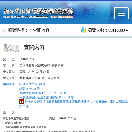
跳至主要內容
瀏覽路徑： >
查閱內容
瀏覽人數：69116389人
查閱內容
案
號：
1041021033
要
旨：
因違反廢棄物清理法事件提起訴願
發文日期：
民國 104 年 12 月 07 日
發文字號：
新北府訴決字第 1041986330 號
相關法條
：
行政程序法 第 40 條
訴願法 第 79 條
廢棄物清理法 第 12、27、41、50 條
一般廢棄物回收清除處理辦法 第 14、5 條
新北市政府環境保護局處理民眾違反廢棄物清理法（一般廢棄物）案件裁罰基準
第 2 條
全
文：
新北市政府訴願決定書                                  案號：1041021033  號

    訴願人  謝○德

    原處分機關  新北市政府環境保護局

上列訴願人因違反廢棄物清理法事件，不服原處分機關 104  年 9  月 8  日新北環
