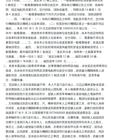
    元以下罰鍰。……二、違反第 12 條之規定。」一般廢棄物回收清除處理辦法第

    5 條規定：「一般廢棄物除依本辦法規定外，應依執行機關公告之分類、收集時

    間、指定地點與清運方式，交付回收、清除或處理。」同辦法第 14 條第 1  項

    第 4  款規定：「一般廢棄物應依下列方式分類後，始得交付回收、清除或辦理

    ：……四、一般垃圾：（一）依執行機關指定之時間、地點及作業方式，交付執

    行機關或受託機構之垃圾車清除。（二）投置於執行機關設置之一般垃圾貯存設

    備內。」本府 100  年 5  月 20 日北府環衛字第 1000045350 號公告：「一、

    本市一般廢棄物……應使用本市專用垃圾袋將垃圾包紮妥當，依本市規定時間及

    垃圾車到達停靠收集點後，直接投入垃圾車內，交付清除。二、廢棄物不得任意

    棄置於地面……。三、未依本公告規定排出或違規棄置一般廢棄物者，依違反廢

    棄物清理法……處罰。」新北市政府環境保護局處理民眾違反廢棄物清理法（一

    般廢棄物）案件裁罰基準第 2  點規定：「違反本法者，依附表一之裁量基準依

    法裁處。」附表一項次 1  規定：「違反法條第 12 條……裁罰法條第 50 條…

    …違規情節 1  年內第 1  次……裁罰基準 3,000  元……。」

二、卷查本案訴願人騎乘系爭車輛，於事實欄所述時間及地點，未依規定使用專用垃

    圾袋，且未依本市規定時間及清運地點將垃圾交付清除，經原處分機關稽查人員

    攝影存證，此有稽查紀錄及採證照片 3  幀及光碟 1  片等附卷可稽。是系爭處

    分，洵屬有據。

三、至訴願人主張垃圾落點處不明、本人不是污染行為人，已忘記機車駕駛者是誰，

    提供應歸責人之基本資料應已侵害他人隱私權，本人無權要求他人提供云云。然

    依卷附採證照片及光碟內容所示，駕駛人將系爭車輛停在違規地點之電線桿旁，

    即彎腰自腳踏板處取出紅白色相間塑膠帶，棄置於地面上，難謂垃圾落點處不明

    。又依經驗法則及社會通念，汽、機車係所有人之專屬交通工具，借予他人為例

    外情形，故原處分機關斟酌全部陳述與調查事實及證據之結果，參酌行政院環境

    保護署 97 年 9  月 24 日環署廢字第 0970068068 號函環保署函釋意旨，認違

    規車輛所有人係污染行為人，而以其為處分對象，自屬有據。倘訴願人如認採證

    光碟中之違規行為人非其本人，自應就該例外情形負舉證證明非其本人之責任，

    換言之，訴願人縱無協力調查之義務，亦應依行政程序法第 40 條規定，提供必

    要證據，以供調查，是原處分機關已善盡證明行政處分為適法之舉證責任，而訴

    願人僅單純否認，並未提出有利於已之事證，是訴願主張，尚難採憑，原處分應
