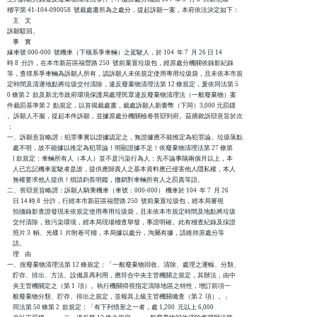
稽字第 41-104-090058  號裁處書所為之處分，提起訴願一案，本府依法決定如下：

    主    文

訴願駁回。

    事    實

緣車號 000-000  號機車（下稱系爭車輛）之駕駛人，於 104  年 7  月 26 日 14 

時 8  分許，在本市新莊區福營路 250  號前棄置垃圾包，經原處分機關依錄影紀錄

等，查得系爭車輛為訴願人所有，認訴願人未依規定使用專用垃圾袋，且未依本市規

定時間及清運地點將垃圾交付清除，違反廢棄物清理法第 12 條規定，爰依同法第 5

0 條第 2  款及新北市政府環境保護局處理民眾違反廢棄物清理法（一般廢棄物）案

件裁罰基準第 2  點規定，以首揭裁處書，裁處訴願人新臺幣（下同）3,000 元罰鍰

。訴願人不服，提起本件訴願，並據原處分機關檢卷答辯到府。茲摘敘訴辯意旨於次

：

一、訴願意旨略謂：犯罪事實以證據認定之，無證據應不能推定為犯罪論。垃圾落點

    處不明，故不能據以推定為犯罪論！明顯證據不足！依廢棄物清理法第 27 條第

    l 款規定：車輛所有人（本人）並不是污染行為人：先不論事隔兩個月以上，本

    人已忘記機車駕駛者是誰，提供應歸責人之基本資料應已侵害他人隱私權，本人

    無權要求他人提供！煩請鈞長明鑑，撤銷對車輛所有人之罰責等語。

二、答辯意旨略謂：訴願人騎乘機車（車號：000-000） 機車於 104  年 7  月 26 

    日 14 時 8  分許，行經本市新莊區福營路 250  號前棄置垃圾包，經本局審視

    拍攝錄影查證發現未依規定使用專用垃圾袋，且未依本市規定時間及地點將垃圾

    交付清除，致污染環境，經本局現場稽查舉發，事證明確。此有稽查紀錄及採證

    照片 3  幀、光碟 l  片附卷可稽，本局據以處分，洵屬有據，請維持原處分等

    語。

    理    由

一、按廢棄物清理法第 12 條規定：「一般廢棄物回收、清除、處理之運輸、分類、

    貯存、排出、方法、設備及再利用，應符合中央主管機關之規定，其辦法，由中

    央主管機關定之（第 1  項）。執行機關得視指定清除地區之特性，增訂前項一

    般廢棄物分類、貯存、排出之規定，並報其上級主管機關備查（第 2  項）。」

    同法第 50 條第 2  款規定：「有下列情形之一者，處 1,200  元以上 6,000 
