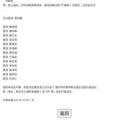
    予維持。。

四、綜上論結，本件訴願為無理由，爰依訴願法第 79 條第 1  項規定，決定如主文

    。

主任委員  黃怡騰

委員  陳慈陽

委員  陳明燦

委員  陳立夫

委員  張文郁

委員  蔡進良

委員  黃源銘

委員  劉宗德

委員  王藹芸

委員  劉定基

委員  李永裕

委員  林泳玲

委員  賴玫珪

委員  許宏仁

如對本決定不服，得於決定書送達之次日起 2  個月內向臺灣新北地方法院行政訴訟

庭（地址：新北市土城區金城路 2  段 249  號）提起行政訴訟。
