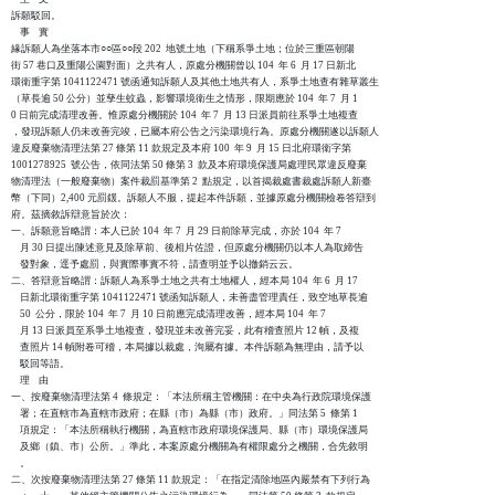
訴願駁回。

    事    實

緣訴願人為坐落本市○○區○○段 202  地號土地（下稱系爭土地；位於三重區朝陽

街 57 巷口及重陽公園對面）之共有人，原處分機關曾以 104  年 6  月 17 日新北

環衛重字第 1041122471 號函通知訴願人及其他土地共有人，系爭土地查有雜草叢生

（草長逾 50 公分）並孳生蚊蟲，影響環境衛生之情形，限期應於 104  年 7  月 1

0 日前完成清理改善。惟原處分機關於 104  年 7  月 13 日派員前往系爭土地複查

，發現訴願人仍未改善完竣，已屬本府公告之污染環境行為。原處分機關遂以訴願人

違反廢棄物清理法第 27 條第 11 款規定及本府 100  年 9  月 15 日北府環衛字第

1001278925  號公告，依同法第 50 條第 3  款及本府環境保護局處理民眾違反廢棄

物清理法（一般廢棄物）案件裁罰基準第 2  點規定，以首揭裁處書裁處訴願人新臺

幣（下同）2,400 元罰鍰。訴願人不服，提起本件訴願，並據原處分機關檢卷答辯到

府。茲摘敘訴辯意旨於次：

一、訴願意旨略謂：本人已於 104  年 7  月 29 日前除草完成，亦於 104  年 7  

    月 30 日提出陳述意見及除草前、後相片佐證，但原處分機關仍以本人為取締告

    發對象，逕予處罰，與實際事實不符，請查明並予以撤銷云云。

二、答辯意旨略謂：訴願人為系爭土地之共有土地權人，經本局 104  年 6  月 17

    日新北環衛重字第 1041122471 號函知訴願人，未善盡管理責任，致空地草長逾

    50  公分，限於 104  年 7  月 10 日前應完成清理改善，經本局 104  年 7  

    月 13 日派員至系爭土地複查，發現並未改善完妥，此有稽查照片 12 幀，及複

    查照片 14 幀附卷可稽，本局據以裁處，洵屬有據。本件訴願為無理由，請予以

    駁回等語。

    理    由

一、按廢棄物清理法第 4  條規定：「本法所稱主管機關：在中央為行政院環境保護

    署；在直轄市為直轄市政府；在縣（市）為縣（市）政府。」同法第 5  條第 1

    項規定：「本法所稱執行機關，為直轄市政府環境保護局、縣（市）環境保護局

    及鄉（鎮、市）公所。」準此，本案原處分機關為有權限處分之機關，合先敘明

    。

二、次按廢棄物清理法第 27 條第 11 款規定：「在指定清除地區內嚴禁有下列行為
