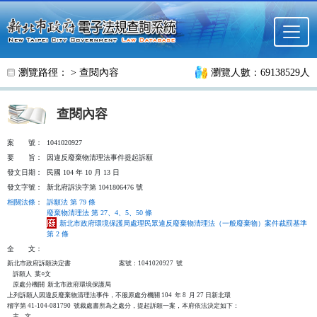
跳至主要內容
瀏覽路徑： >
查閱內容
瀏覽人數：69138529人
查閱內容
案
號：
1041020927
要
旨：
因違反廢棄物清理法事件提起訴願
發文日期：
民國 104 年 10 月 13 日
發文字號：
新北府訴決字第 1041806476 號
相關法條
：
訴願法 第 79 條
廢棄物清理法 第 27、4、5、50 條
新北市政府環境保護局處理民眾違反廢棄物清理法（一般廢棄物）案件裁罰基準
第 2 條
全
文：
新北市政府訴願決定書                                  案號：1041020927  號

    訴願人  葉○文

    原處分機關  新北市政府環境保護局

上列訴願人因違反廢棄物清理法事件，不服原處分機關 104  年 8  月 27 日新北環

稽字第 41-104-081790  號裁處書所為之處分，提起訴願一案，本府依法決定如下：

    主    文
