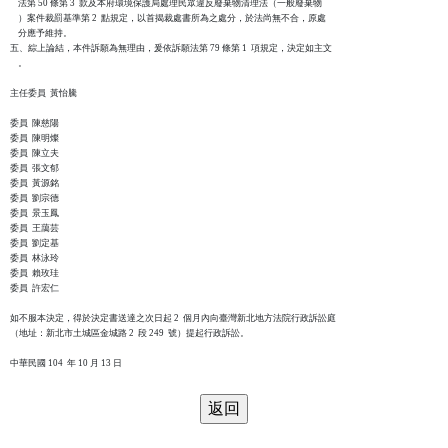
    法第 50 條第 3  款及本府環境保護局處理民眾違反廢棄物清理法（一般廢棄物

    ）案件裁罰基準第 2  點規定，以首揭裁處書所為之處分，於法尚無不合，原處

    分應予維持。

五、綜上論結，本件訴願為無理由，爰依訴願法第 79 條第 1  項規定，決定如主文

    。

主任委員  黃怡騰

委員  陳慈陽

委員  陳明燦

委員  陳立夫

委員  張文郁

委員  黃源銘

委員  劉宗德

委員  景玉鳳

委員  王藹芸

委員  劉定基

委員  林泳玲

委員  賴玫珪

委員  許宏仁

如不服本決定，得於決定書送達之次日起 2  個月內向臺灣新北地方法院行政訴訟庭

（地址：新北市土城區金城路 2  段 249  號）提起行政訴訟。
