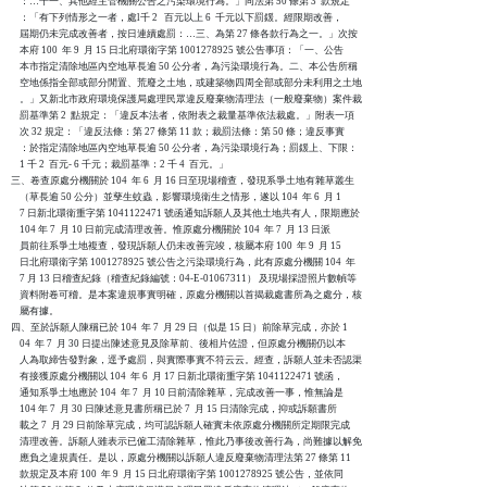
    ：…十一、其他經主管機關公告之污染環境行為。」同法第 50 條第 3  款規定

    ：「有下列情形之一者，處l千 2   百元以上 6  千元以下罰鍰。經限期改善，

    屆期仍未完成改善者，按日連續處罰：…三、為第 27 條各款行為之一。」次按

    本府 100  年 9  月 15 日北府環衛字第 1001278925 號公告事項：「一、公告

    本市指定清除地區內空地草長逾 50 公分者，為污染環境行為。二、本公告所稱

    空地係指全部或部分閒置、荒廢之土地，或建築物四周全部或部分未利用之土地

    。」又新北市政府環境保護局處理民眾違反廢棄物清理法（一般廢棄物）案件裁

    罰基準第 2  點規定：「違反本法者，依附表之裁量基準依法裁處。」附表一項

    次 32 規定：「違反法條：第 27 條第 11 款；裁罰法條：第 50 條；違反事實

    ：於指定清除地區內空地草長逾 50 公分者，為污染環境行為；罰鍰上、下限：

    1 千 2  百元- 6 千元；裁罰基準：2 千 4  百元。」

三、卷查原處分機關於 104  年 6  月 16 日至現場稽查，發現系爭土地有雜草叢生

    （草長逾 50 公分）並孳生蚊蟲，影響環境衛生之情形，遂以 104  年 6  月 1

    7 日新北環衛重字第 1041122471 號函通知訴願人及其他土地共有人，限期應於

    104 年 7  月 10 日前完成清理改善。惟原處分機關於 104  年 7  月 13 日派

    員前往系爭土地複查，發現訴願人仍未改善完竣，核屬本府 100  年 9  月 15 

    日北府環衛字第 1001278925 號公告之污染環境行為，此有原處分機關 104  年

    7 月 13 日稽查紀錄（稽查紀錄編號：04-E-01067311） 及現場採證照片數幀等

    資料附卷可稽。是本案違規事實明確，原處分機關以首揭裁處書所為之處分，核

    屬有據。

四、至於訴願人陳稱已於 104  年 7  月 29 日（似是 15 日）前除草完成，亦於 1

    04  年 7  月 30 日提出陳述意見及除草前、後相片佐證，但原處分機關仍以本

    人為取締告發對象，逕予處罰，與實際事實不符云云。經查，訴願人並未否認渠

    有接獲原處分機關以 104  年 6  月 17 日新北環衛重字第 1041122471 號函，

    通知系爭土地應於 104  年 7  月 10 日前清除雜草，完成改善一事，惟無論是

    104 年 7  月 30 日陳述意見書所稱已於 7  月 15 日清除完成，抑或訴願書所

    載之 7  月 29 日前除草完成，均可認訴願人確實未依原處分機關所定期限完成

    清理改善。訴願人雖表示已僱工清除雜草，惟此乃事後改善行為，尚難據以解免

    應負之違規責任。是以，原處分機關以訴願人違反廢棄物清理法第 27 條第 11 

    款規定及本府 100  年 9  月 15 日北府環衛字第 1001278925 號公告，並依同
