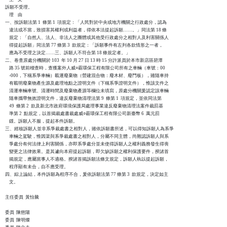
訴願不受理。

    理    由

一、按訴願法第 1  條第 1  項規定：「人民對於中央或地方機關之行政處分，認為

    違法或不當，致損害其權利或利益者，得依本法提起訴願……。」同法第 18 條

    規定：「自然人、法人、非法人之團體或其他受行政處分之相對人及利害關係人

    得提起訴願」同法第 77 條第 3  款規定：「訴願事件有左列各款情形之一者，

    應為不受理之決定……三、訴願人不符合第 18 條規定者。」

二、卷查原處分機關於 103  年 10 月 27 日 13 時 15 分許派員於本市新店區碧潭

    路 35 號前稽查時，查獲案外人威○霸環保工程有限公司所有之車輛（車號：00

    -000，下稱系爭車輛）載運廢棄物（營建混合物：廢木材、廢門板），雖隨車持

    有載明廢棄物產生源及處理地點之證明文件（下稱系爭證明文件），惟該文件之

    清運車輛車號、清運時間及廢棄物產源等欄位未填寫，原處分機關爰認定該車輛

    隨車攜帶無效證明文件，違反廢棄物清理法第 9  條第 1  項規定，並依同法第

    49  條第 2  款及新北市政府環境保護局處理事業違反廢棄物清理法案件裁罰基

    準第 2  點規定，以首揭裁處書裁處威○霸環保工程有限公司新臺幣 6  萬元罰

    鍰。訴願人不服，提起本件訴願。

三、經核訴願人並非系爭裁處書之相對人，雖依訴願書所述，可以得知訴願人為系爭

    車輛之駕駛，惟因渠與系爭裁處書之相對人，分屬不同主體，尚難認訴願人與系

    爭處分有何法律上利害關係，亦即系爭處分並未使得訴願人之權利義務發生得喪

    變更之法律效果。是其遽向本府提起訴願，即欠缺訴願之權利保護要件，揆諸首

    揭規定，應屬當事人不適格。揆諸首揭訴願法條文規定，訴願人執以提起訴願，

    程序顯有未合，自不應受理。

四、綜上論結，本件訴願為程序不合，爰依訴願法第 77 條第 3  款規定，決定如主

    文。

主任委員  黃怡騰

委員  陳慈陽

委員  陳明燦
