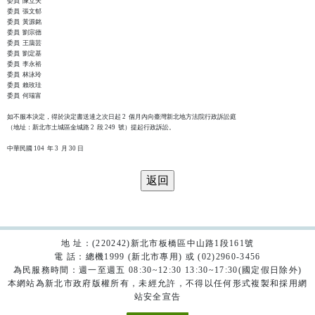
委員  陳立夫

委員  張文郁

委員  黃源銘

委員  劉宗德

委員  王藹芸

委員  劉定基

委員  李永裕

委員  林泳玲

委員  賴玫珪

委員  何瑞富

如不服本決定，得於決定書送達之次日起 2  個月內向臺灣新北地方法院行政訴訟庭

（地址：新北市土城區金城路 2  段 249  號）提起行政訴訟。

地 址：(220242)新北市板橋區中山路1段161號
電 話：總機1999 (新北市專用) 或 (02)2960-3456
為民服務時間：週一至週五 08:30~12:30 13:30~17:30(國定假日除外)
本網站為新北市政府版權所有，未經允許，不得以任何形式複製和採用網
站安全宣告