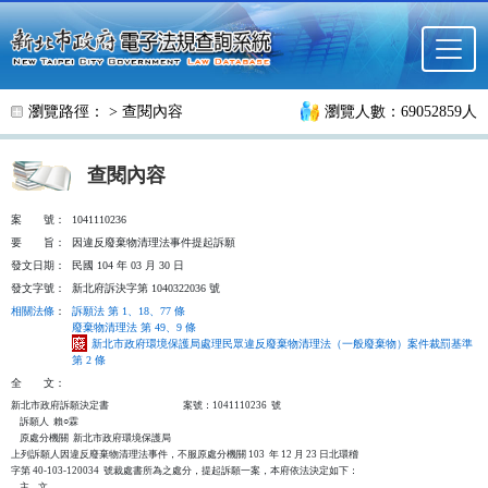
跳至主要內容
瀏覽路徑： >
查閱內容
瀏覽人數：69052859人
查閱內容
案
號：
1041110236
要
旨：
因違反廢棄物清理法事件提起訴願
發文日期：
民國 104 年 03 月 30 日
發文字號：
新北府訴決字第 1040322036 號
相關法條
：
訴願法 第 1、18、77 條
廢棄物清理法 第 49、9 條
新北市政府環境保護局處理民眾違反廢棄物清理法（一般廢棄物）案件裁罰基準
第 2 條
全
文：
新北市政府訴願決定書                                  案號：1041110236  號

    訴願人  賴○霖

    原處分機關  新北市政府環境保護局

上列訴願人因違反廢棄物清理法事件，不服原處分機關 103  年 12 月 23 日北環稽

字第 40-103-120034  號裁處書所為之處分，提起訴願一案，本府依法決定如下：

    主    文
