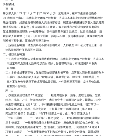
訴願駁回。

    事    實

緣訴願人於 103  年 12 月 29 日 7  時 50 分許，駕駛機車，在本市蘆洲區信義路 

30  巷與民生街口，未依規定使用專用垃圾袋，且未依本市規定時間及清運地點將垃

圾交付清除，經原處分機關稽查人員攝錄影存證。嗣原處分機關遂以訴願人違反廢棄

物清理法第 12 條規定，爰依同法第 50 條第 2  款及新北市政府環境保護局處理民

眾違反廢棄物清理法（一般廢棄物）案件裁罰基準第 2  點規定，以首揭裁處書，裁

處訴願人新臺幣（下同）3,000 元罰鍰。訴願人不服，提起本件訴願，並據原處分機

關檢卷答辯到府。茲摘敘訴辯意旨於次：

一、訴願意旨略謂：稽查員為何不當場照相取締，人都騎走 200  公尺才追上來，強

    迫恐嚇拿證件並要求簽名等語。

二、答辯意旨略謂：

（一）卷查本件訴願人於事實欄所述時間地點，未依規定使用專用垃圾袋，且未依本

      市規定時間及清運地點將垃圾交付清除，影響環境衛生，有採證照片 6  幀附

      卷可稽。

（二）本件違規事實明確，並有採證光碟影像附卷可稽，且訴願人對於其違規行為亦

      不爭執，故不論訴願人是否已駛離現場，其棄置行為一經完成，即應受罰，另

      查本案並無告發態度不佳或言明威脅等情。本件違規事實明確，是本局依法裁

      處並無不合等語。

    理    由

一、按廢棄物清理法第 12 條規定：「一般廢棄物回收、清除、處理之運輸、分類、

    貯存、排出、方法、設備及再利用，應符合中央主管機關之規定，其辦法，由中

    央主管機關定之（第 1  項）。執行機關得視指定清除地區之特性，增訂前項一

    般廢棄物分類、貯存、排出之規定，並報其上級主管機關備查（第 2  項）。」

    同法第 50 條第 2  款規定：「有下列情形之一者，處 1  千 2  百元以上 6  

    千元以下罰鍰。……二、違反第 12 條之規定。」一般廢棄物回收清除處理辦法

    第 5  條規定：「一般廢棄物除依本辦法規定外，應依執行機關公告之分類、收

    集時間、指定地點與清運方式，交付回收、清除或處理。」同辦法第 14 條第 1

    項第 4  款規定：「一般廢棄物應依下列方式分類後，始得交付回收、清除或辦
