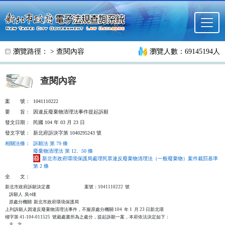
跳至主要內容
瀏覽路徑： >
查閱內容
瀏覽人數：69145194人
查閱內容
案
號：
1041110222
要
旨：
因違反廢棄物清理法事件提起訴願
發文日期：
民國 104 年 03 月 23 日
發文字號：
新北府訴決字第 1040295243 號
相關法條
：
訴願法 第 79 條
廢棄物清理法 第 12、50 條
新北市政府環境保護局處理民眾違反廢棄物清理法（一般廢棄物）案件裁罰基準
第 2 條
全
文：
新北市政府訴願決定書                                  案號：1041110222  號

    訴願人  吳○雄

    原處分機關  新北市政府環境保護局

上列訴願人因違反廢棄物清理法事件，不服原處分機關 104  年 1  月 23 日新北環

稽字第 41-104-011525  號裁處書所為之處分，提起訴願一案，本府依法決定如下：

    主    文
