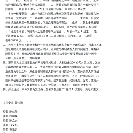
    理：……四、一般垃圾：（一）依執行機關指定之時間、地點及作業方式，交付

    執行機關或受託機構之垃圾車清除。（二）投置於執行機關設置之一般垃圾貯存

    設備內。」本府 100  年 5  月 20 日北府環衛字第 1000045350 號公告：「一

    、本市一般廢棄物……依本市規定時間及垃圾車到達停靠收集點後，直接投入垃

    圾車內，交付清除。二、廢棄物不得任意棄置於地面……。三、未依本公告規定

    排出或違規棄置一般廢棄物者，依違反廢棄物清理法……處罰。」新北市政府環

    境保護局處理民眾違反廢棄物清理法（一般廢棄物）案件裁罰基準第 2  點規定

    ：「違反本法者，依附表一之裁量基準依法裁處。」附表一項次 1  規定：「違

    反法條第 12 條……裁罰法條第 50 條……違規情節 1  年內第 1  次……裁罰

    基準 3,000  元……。」

二、卷查本案訴願人於事實欄所述時間及地點未依規定使用專用垃圾袋，且未依本市

    規定時間及清運地點將垃圾交付清除，經原處分機關稽查人員拍照存證，此有採

    證照片 6  幀、稽查紀錄及原處分機關違反環保法令案件舉發通知書等影本附卷

    可稽。是系爭處分，洵屬有據。

三、至訴願人主張稽查員為何不當場照相取締，人都騎走 200  公尺才追上來，強迫

    恐嚇拿證件並要求簽名云云。查本件經檢視原處分機關所附相關卷證所示，本件

    違規行為發生之時，原處分機關稽查人員確有進行採證作為；至於訴願人所稱威

    脅恐嚇部分，因該部分之主張並未有相關資料可以對照，且依一般經驗法則，亦

    難於事後確認是否曾有該等事實之存在。是訴願主張，尚難採憑。從而，原處分

    機關依上開規定，裁處訴願人 3,000  元罰鍰，並無不合，原處分應予維持。

四、綜上論結，本件訴願為無理由，爰依訴願法第 79 條第 1  項規定，決定如主文

    。

主任委員  黃怡騰

委員  陳慈陽

委員  陳明燦

委員  陳立夫

委員  張文郁

委員  蔡進良
