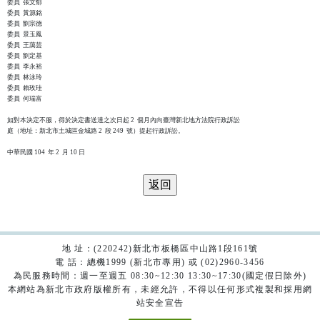
委員  張文郁

委員  黃源銘

委員  劉宗德

委員  景玉鳳

委員  王藹芸

委員  劉定基

委員  李永裕

委員  林泳玲

委員  賴玫珪

委員  何瑞富

如對本決定不服，得於決定書送達之次日起 2  個月內向臺灣新北地方法院行政訴訟

庭（地址：新北市土城區金城路 2  段 249  號）提起行政訴訟。

地 址：(220242)新北市板橋區中山路1段161號
電 話：總機1999 (新北市專用) 或 (02)2960-3456
為民服務時間：週一至週五 08:30~12:30 13:30~17:30(國定假日除外)
本網站為新北市政府版權所有，未經允許，不得以任何形式複製和採用網
站安全宣告