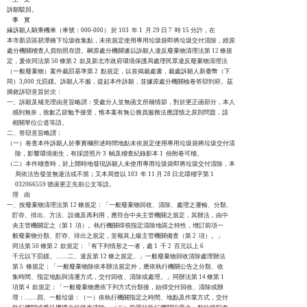
訴願駁回。

    事    實

緣訴願人騎乘機車（車號：000-000） 於 103  年 1  月 29 日 7  時 15 分許，在

本市新店區碧潭橋下垃圾收集點，未依規定使用專用垃圾袋即將垃圾交付清除，經原

處分機關稽查人員拍照存證。嗣原處分機關遂以訴願人違反廢棄物清理法第 12 條規

定，爰依同法第 50 條第 2  款及新北市政府環境保護局處理民眾違反廢棄物清理法

（一般廢棄物）案件裁罰基準第 2  點規定，以首揭裁處書，裁處訴願人新臺幣（下

同）3,000 元罰鍰。訴願人不服，提起本件訴願，並據原處分機關檢卷答辯到府。茲

摘敘訴辯意旨於次：

一、訴願及補充理由意旨略謂：受處分人並無函文所稱情節，對於更正函部分，本人

    感到無奈，致歉乙節勉予接受，惟本案有無公務員服務法應謹慎之原則問題，請

    相關單位公道等語。

二、答辯意旨略謂：

（一）卷查本件訴願人於事實欄所述時間地點未依規定使用專用垃圾袋將垃圾交付清

      除，影響環境衛生，有採證照片 3  幀及稽查紀錄影本 1  份附卷可稽。

（二）本件稽查時，於上開時地發現訴願人未使用專用垃圾袋即將垃圾交付清除，本

      局依法告發並無違法或不當；又本局曾以 103  年 11 月 28 日北環稽字第 1

      032066559 號函更正先前公文等語。

    理    由

一、按廢棄物清理法第 12 條規定：「一般廢棄物回收、清除、處理之運輸、分類、

    貯存、排出、方法、設備及再利用，應符合中央主管機關之規定，其辦法，由中

    央主管機關定之（第 1  項）。執行機關得視指定清除地區之特性，增訂前項一

    般廢棄物分類、貯存、排出之規定，並報其上級主管機關備查（第 2  項）。」

    同法第 50 條第 2  款規定：「有下列情形之一者，處 1  千 2  百元以上 6  

    千元以下罰鍰。……二、違反第 12 條之規定。」一般廢棄物回收清除處理辦法

    第 5  條規定：「一般廢棄物除依本辦法規定外，應依執行機關公告之分類、收

    集時間、指定地點與清運方式，交付回收、清除或處理。」同辦法第 14 條第 1

    項第 4  款規定：「一般廢棄物應依下列方式分類後，始得交付回收、清除或辦

    理：……四、一般垃圾：（一）依執行機關指定之時間、地點及作業方式，交付
