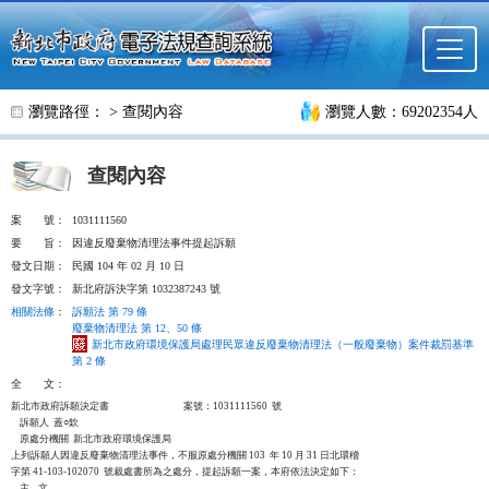
跳至主要內容
瀏覽路徑： >
查閱內容
瀏覽人數：69202354人
查閱內容
案
號：
1031111560
要
旨：
因違反廢棄物清理法事件提起訴願
發文日期：
民國 104 年 02 月 10 日
發文字號：
新北府訴決字第 1032387243 號
相關法條
：
訴願法 第 79 條
廢棄物清理法 第 12、50 條
新北市政府環境保護局處理民眾違反廢棄物清理法（一般廢棄物）案件裁罰基準
第 2 條
全
文：
新北市政府訴願決定書                                  案號：1031111560  號

    訴願人  蓋○欽

    原處分機關  新北市政府環境保護局

上列訴願人因違反廢棄物清理法事件，不服原處分機關 103  年 10 月 31 日北環稽

字第 41-103-102070  號裁處書所為之處分，提起訴願一案，本府依法決定如下：

    主    文
