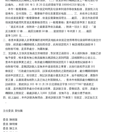
    執行機關或受託機構之垃圾車清除。（二）投置於執行機關設置之一般垃圾貯存

    設備內。」本府 100  年 5  月 20 日北府環衛字第 1000045350 號公告：「一

    、本市一般廢棄物……依本市規定時間及垃圾車到達停靠收集點後，直接投入垃

    圾車內，交付清除。二、廢棄物不得任意棄置於地面……。三、未依本公告規定

    排出或違規棄置一般廢棄物者，依違反廢棄物清理法……處罰。」新北市政府環

    境保護局處理民眾違反廢棄物清理法（一般廢棄物）案件裁罰基準第 2  點規定

    ：「違反本法者，依附表一之裁量基準依法裁處。」附表一項次 1  規定：「違

    反法條第 12 條……裁罰法條第 50 條……違規情節 1  年內第 1  次……裁罰

    基準 3,000  元……。」

二、卷查本案訴願人於事實欄所述時間及地點未依規定使用專用垃圾袋即將垃圾交付

    清除，經原處分機關稽查人員拍照存證，此有採證照片 3  幀及稽查紀錄影本 1

    份附卷可稽。是系爭處分，洵屬有據。

三、至訴願人主張其並無函文所稱情節，對於更正函部分，本人感到無奈，致歉乙節

    勉予接受，惟本案有無公務員服務法應謹慎之原則問題，請相關單位公道云云。

    查本件違規事實之成立，有原處分機關所附採證照片 3  幀及稽查紀錄影本 1  

    份附卷可稽，是難謂訴願人並無本件違規情形之事實；次按行政程序法第 101

    條規定：「行政處分如有誤寫、誤算或其他類此之顯然錯誤者，處分機關得隨時

    或依申請更正之。前項更正，附記於原處分書及其正本，如不能附記者，應製作

    更正書，以書面通知相對人及已知之利害關係人。」查本件有關原處分機關先前

    誤繕部分，業經其以 103  年 11 月 28 日北環衛店字第 1032277067 號函更正

    在案，是尚難謂系爭處分仍有違法情事。是訴願主張，委難採憑。從而，原處分

    機關依上開規定，裁處訴願人 3,000  元罰鍰，並無不合，原處分應予維持。

四、綜上論結，本件訴願為無理由，爰依訴願法第 79 條第 1  項規定，決定如主文

    。

主任委員  黃怡騰

委員  陳慈陽

委員  陳明燦

委員  陳立夫
