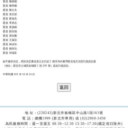
委員  陳慈陽

委員  陳明燦

委員  陳立夫

委員  張文郁

委員  蔡進良

委員  李承志

委員  黃源銘

委員  劉宗德

委員  黃怡騰

委員  王藹芸

委員  林泳玲

委員  賴玫珪

委員  何瑞富

如不服本決定，得於決定書送達之次日起 2  個月內向臺灣新北地方法院行政訴訟庭

（地址：新北市土城區金城路 2  段 249  號）提起行政訴訟。

地 址：(220242)新北市板橋區中山路1段161號
電 話：總機1999 (新北市專用) 或 (02)2960-3456
為民服務時間：週一至週五 08:30~12:30 13:30~17:30(國定假日除外)