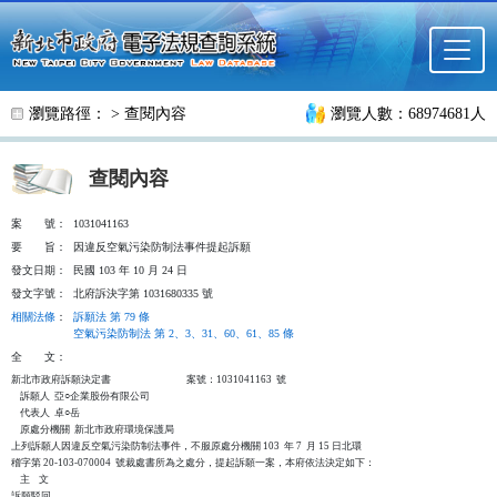
跳至主要內容
瀏覽路徑： >
查閱內容
瀏覽人數：68974681人
查閱內容
案
號：
1031041163
要
旨：
因違反空氣污染防制法事件提起訴願
發文日期：
民國 103 年 10 月 24 日
發文字號：
北府訴決字第 1031680335 號
相關法條
：
訴願法 第 79 條
空氣污染防制法 第 2、3、31、60、61、85 條
全
文：
新北市政府訴願決定書                                  案號：1031041163  號

    訴願人  亞○企業股份有限公司

    代表人  卓○岳

    原處分機關  新北市政府環境保護局

上列訴願人因違反空氣污染防制法事件，不服原處分機關 103  年 7  月 15 日北環

稽字第 20-103-070004  號裁處書所為之處分，提起訴願一案，本府依法決定如下：

    主    文

訴願駁回。
