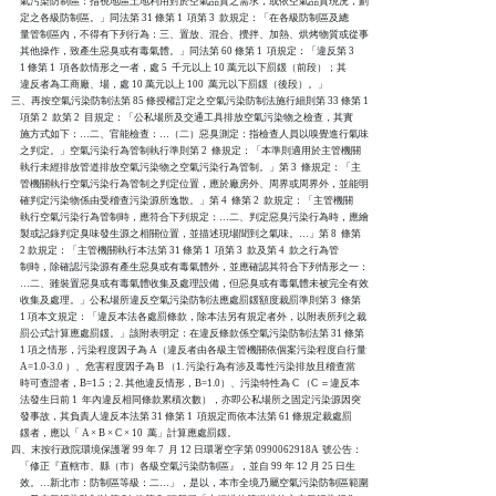
    氣污染防制區：指視地區土地利用對於空氣品質之需求，或依空氣品質現況，劃

    定之各級防制區。」同法第 31 條第 1  項第 3  款規定：「在各級防制區及總

    量管制區內，不得有下列行為：三、置放、混合、攪拌、加熱、烘烤物質或從事

    其他操作，致產生惡臭或有毒氣體。」同法第 60 條第 1  項規定：「違反第 3

    1 條第 1  項各款情形之一者，處 5  千元以上 10 萬元以下罰鍰（前段）；其

    違反者為工商廠、場，處 10 萬元以上 100  萬元以下罰鍰（後段）。」

三、再按空氣污染防制法第 85 條授權訂定之空氣污染防制法施行細則第 33 條第 1

    項第 2  款第 2  目規定：「公私場所及交通工具排放空氣污染物之檢查，其實

    施方式如下：…二、官能檢查：…（二）惡臭測定：指檢查人員以嗅覺進行氣味

    之判定。」空氣污染行為管制執行準則第 2  條規定：「本準則適用於主管機關

    執行未經排放管道排放空氣污染物之空氣污染行為管制。」第 3  條規定：「主

    管機關執行空氣污染行為管制之判定位置，應於廠房外、周界或周界外，並能明

    確判定污染物係由受稽查污染源所逸散。」第 4  條第 2  款規定：「主管機關

    執行空氣污染行為管制時，應符合下列規定：…二、判定惡臭污染行為時，應繪

    製或記錄判定臭味發生源之相關位置，並描述現場聞到之氣味。…」第 8  條第 

    2 款規定：「主管機關執行本法第 31 條第 1  項第 3  款及第 4  款之行為管

    制時，除確認污染源有產生惡臭或有毒氣體外，並應確認其符合下列情形之一：

    …二、雖裝置惡臭或有毒氣體收集及處理設備，但惡臭或有毒氣體未被完全有效

    收集及處理。」公私場所違反空氣污染防制法應處罰鍰額度裁罰準則第 3  條第 

    1 項本文規定：「違反本法各處罰條款，除本法另有規定者外，以附表所列之裁

    罰公式計算應處罰鍰。」該附表明定：在違反條款係空氣污染防制法第 31 條第 

    1 項之情形，污染程度因子為 A（違反者由各級主管機關依個案污染程度自行量

    A=1.0-3.0 ）、危害程度因子為 B （1. 污染行為有涉及毒性污染排放且稽查當

    時可查證者，B=1.5；2. 其他違反情形，B=1.0）、污染特性為 C （C ＝違反本

    法發生日前 1  年內違反相同條款累積次數），亦即公私場所之固定污染源因突

    發事故，其負責人違反本法第 31 條第 1  項規定而依本法第 61 條規定裁處罰

    鍰者，應以「 A × B × C × 10  萬」計算應處罰鍰。

四、末按行政院環境保護署 99 年 7  月 12 日環署空字第 0990062918A  號公告：

    「修正『直轄市、縣（市）各級空氣污染防制區』，並自 99 年 12 月 25 日生

    效。…新北市：防制區等級：二…」，是以，本市全境乃屬空氣污染防制區範圍
