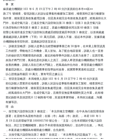
    事    實

緣原處分機關於 103  年 6  月 19 日下午 2  時 40 分許派員前往本市○○區○○

路 276  號稽查，發現訴願人於該址從事黏性橡膠加工製程，稽查當時正進行橡膠加

熱作業，雖裝置惡臭收集處理設備，但惡臭未能完全有效收集及處理，經風扇排出大

門外，造成空氣污染，已違反空氣污染防制法第 31 條第 1  項第 3  款及空氣污染

行為管制執行準則第 8  條第 2  款規定，原處分機關爰依同法第 60 條第 1  項後

段暨公私場所違反空氣污染防制法應處罰鍰額度裁罰準則第 3  條規定，以首揭裁處

書裁處訴願人新臺幣（下同）10  萬元罰鍰。訴願人不服，提起本件訴願，並據原處

分機關檢卷答辯到府。茲摘敘訴辯意旨於次：

一、訴願意旨略謂：訴願人從事合法經營橡膠事業已有 30 餘年，在本業上艱苦認真

    工作經營，帶動地方工作機會，眾人皆知。為了配合地區發展，訴願人也一直努

    力的做好四方周圍環境的保護，最近的檢舉事件訴願人也努力改善了；近因空氣

    炎熱才將門打開，風扇也是吹訴願人之員工，訴願人希望原處分機關應給予指導

    改善的機會。訴願人現在已將大門關上，把風扇由外往內吹，希望原處分機關不

    要處罰訴願人。原處分機關應事前指導如何改善，就實際事實過程去認定，不能

    以心證推論而裁罰 10 萬元，實有苛罰之嫌云云

二、答辯意旨略謂：本局稽查人員於 103  年 6  月 19 日下午 2  時 40 分許派員

    前往訴願人營業所在地稽查，訴願人於該址從事黏性橡膠加工製程，稽查當時正

    進行橡膠加熱作業，雖裝置惡臭收集處理設備，但惡臭未能完全有效收集及處理

    ，經風扇排出大門外，造成空氣污染，且兩旁並無從事相關性質之作業，此有稽

    查紀錄影本及採證照片 12 幀附卷可稽，其違規事實明確，本局依法裁處，洵屬

    有據等語。

    理    由 

一、按空氣污染防制法第 3  條規定：「本法所稱主管機關：在中央為行政院環境保

    護署；在直轄市為直轄市政府；在縣（市）為縣（巿）政府。」本府 100  年 1

    月 19 日北府環秘字第 1000005700 號公告：「主旨：公告本府關於空氣污染防

    制法…所訂主管機關權限，劃分予本府環境保護局執行，並自即日生效。」準此

    ，本案原處分機關為有權限處分機關，合先敘明。

二、次按空氣污染防制法第 2  條第 7  款規定：「本法專用名詞定義如下：七、空
