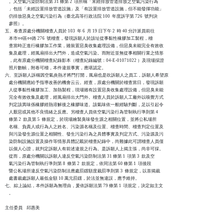
    。又空氣污染防制法第 31 條第 2  項所稱「未經排放管道排放之空氣污染行為

    」包括「未經設置排放管道設施」及「有設置排放管道設施，但不能發揮功能」

    仍排放惡臭之空氣污染行為（臺北高等行政法院 100  年度訴字第 726  號判決

    參照）。

五、卷查原處分機關稽查人員於 103  年 6  月 19 日下午 2  時 40 分許派員前往

    本市○○區○○路 276  號稽查，發現訴願人於該址從事黏性橡膠加工製程，稽

    查當時正進行橡膠加工作業，雖裝置惡臭收集處理設備，但惡臭未能完全有效收

    集及處理，經風扇排出大門外，造成空氣污染。而附近並無從事相關行業之情形

    ，此有原處分機關稽查紀錄影本（稽查紀錄編號：04-E-01071022 ）及現場採證

    照片數幀，附卷可稽，本件違規事實，應堪認定。

六、至訴願人訴稱因空氣炎熱才將門打開，風扇也是吹訴願人之員工，訴願人希望原

    處分機關應給予指導改善的機會云云。經查，原處分機關於稽查當日，發現訴願

    人從事黏性橡膠加工、加熱製程，現場雖有設置惡臭收集處理設備，但惡臭未能

    完全有效收集及處理，經風扇排出大門外。稽查人員於訴願人工廠外以嗅覺方式

    判定該異味係橡膠經熱溶解後之橡膠味道。該氣味依一般經驗判斷，足以引起令

    人厭惡或其他不良情緒之反應。另稽查人員依空氣污染行為管制執行準則第 4

    條第 2  款及第 5  條規定，於現場繪製臭味發生源之相關位置，並將公私場所

    名稱、負責人或行為人之姓名、污染源名稱及位置、稽查時間、稽查判定位置及

    與污染發生源位置之相關性、發生污染行為之具體事實及判定方式、污染源及污

    染防制設施設置及操作等情形具體記載於稽查紀錄中，尚難據此可謂稽查人員僅

    以個人心證，就判定訴願人有前述違規之行為。是訴願人上揭主張，尚非可採。

    從而，原處分機關以訴願人違反空氣污染防制法第 31 條第 1  項第 3  款及空

    氣污染行為管制執行準則第 8  條第 2  款規定，依同法第 60 條第 1  項後段

    暨公私場所違反空氣污染防制法應處罰鍰額度裁罰準則第 3  條規定，以首揭裁

    處書裁處訴願人最低金額 10 萬元罰鍰，於法並無違誤，應予維持。

七、綜上論結，本件訴願為無理由，爰依訴願法第 79 條第 1  項規定，決定如主文

    。

主任委員    邱惠美
