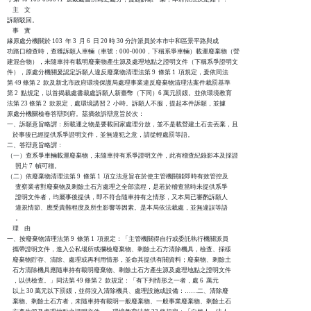
    主    文

訴願駁回。

    事    實

緣原處分機關於 103  年 3  月 6  日 20 時 30 分許派員於本市中和區景平路與成

功路口稽查時，查獲訴願人車輛（車號：000-0000，下稱系爭車輛）載運廢棄物（營

建混合物），未隨車持有載明廢棄物產生源及處理地點之證明文件（下稱系爭證明文

件），原處分機關爰認定訴願人違反廢棄物清理法第 9  條第 1  項規定，爰依同法

第 49 條第 2  款及新北市政府環境保護局處理事業違反廢棄物清理法案件裁罰基準

第 2  點規定，以首揭裁處書裁處訴願人新臺幣（下同）6 萬元罰鍰。並依環境教育

法第 23 條第 2  款規定，處環境講習 2  小時。訴願人不服，提起本件訴願，並據

原處分機關檢卷答辯到府。茲摘敘訴辯意旨於次：

一、訴願意旨略謂：所載運之物是要載回家處理分放，並不是載營建土石去丟棄，且

    於事後已經提供系爭證明文件，並無違犯之意，請從輕處罰等語。

二、答辯意旨略謂：

（一）查系爭車輛載運廢棄物，未隨車持有系爭證明文件，此有稽查紀錄影本及採證

      照片 7  幀可稽。

（二）依廢棄物清理法第 9  條第 1  項立法意旨在於使主管機關能即時有效管控及

      查察業者對廢棄物及剩餘土石方處理之全部流程，是若於稽查當時未提供系爭

      證明文件者，均屬事後提供，即不符合隨車持有之情形，又本局已審酌訴願人

      違規情節、應受責難程度及所生影響等因素。是本局依法裁處，並無違誤等語

      。

    理    由

一、按廢棄物清理法第 9  條第 1  項規定：「主管機關得自行或委託執行機關派員

    攜帶證明文件，進入公私場所或攔檢廢棄物、剩餘土石方清除機具，檢查、採樣

    廢棄物貯存、清除、處理或再利用情形，並命其提供有關資料；廢棄物、剩餘土

    石方清除機具應隨車持有載明廢棄物、剩餘土石方產生源及處理地點之證明文件

    ，以供檢查。」同法第 49 條第 2  款規定：「有下列情形之一者，處 6  萬元

    以上 30 萬元以下罰鍰，並得沒入清除機具、處理設施或設備：……二、清除廢

    棄物、剩餘土石方者，未隨車持有載明一般廢棄物、一般事業廢棄物、剩餘土石
