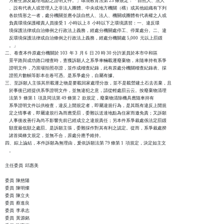
    方產生源及處理地點之證明文件。」環境教育法第 23 條規定：「自然人、法人

    、設有代表人或管理人之非法人團體、中央或地方機關（構）或其他組織有下列

    各款情形之一者，處分機關並應令該自然人、法人、機關或團體有代表權之人或

    負責環境保護權責人員接受 1  小時以上 8  小時以下之環境講習：一、違反環

    境保護法律或自治條例之行政法上義務，經處分機關處停工、停業處分。二、違

    反環境保護法律或自治條例之行政法上義務，經處分機關處 5,000  元以上罰鍰

    。」

二、卷查本件原處分機關於 103  年 3  月 6  日 20 時 30 分許派員於本市中和區

    景平路與成功路口稽查時，查獲訴願人之系爭車輛載運廢棄物，未隨車持有系爭

    證明文件，乃當場拍照存證，並作成稽查紀錄，此有原處分機關稽查紀錄表、採

    證照片數幀等影本在卷可憑。是系爭處分，自屬有據。

三、至訴願人主張其所載運之物是要載回家處理分放，並不是載營建土石去丟棄，且

    於事後已經提供系爭證明文件，並無違犯之意，請從輕處罰云云。按廢棄物清理

    法第 9  條第 1  項及同法第 49 條第 2  款規定，廢棄物清除機具應隨車持有

    系爭證明文件以供檢查，違反上開規定者，即屬違規行為，是其既有違反上開規

    定之情事者，即屬違規行為而應受罰，委難以送達地點為住家而邀免責；又訴願

    人事後改善行為尚不影響先前已經成立之違規責任；另本件系爭裁處係法定罰鍰

    額度最低額之處罰。是訴願主張，委難採作對其有利之認定。從而，系爭裁處揆

    諸首揭條文規定，並無不合，原處分應予維持。

四、綜上論結，本件訴願為無理由，爰依訴願法第 79 條第 1  項規定，決定如主文

    。

主任委員  邱惠美

委員  陳慈陽

委員  陳明燦

委員  陳立夫

委員  蔡進良

委員  李承志

委員  黃源銘
