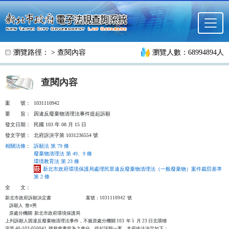
跳至主要內容
瀏覽路徑： >
查閱內容
瀏覽人數：68994894人
查閱內容
案
號：
1031110942
要
旨：
因違反廢棄物清理法事件提起訴願
發文日期：
民國 103 年 08 月 15 日
發文字號：
北府訴決字第 1031236554 號
相關法條
：
訴願法 第 79 條
廢棄物清理法 第 49、9 條
環境教育法 第 23 條
新北市政府環境保護局處理民眾違反廢棄物清理法（一般廢棄物）案件裁罰基準
第 2 條
全
文：
新北市政府訴願決定書                                  案號：1031110942  號

    訴願人  詹○男

    原處分機關  新北市政府環境保護局

上列訴願人因違反廢棄物清理法事件，不服原處分機關 103  年 5  月 23 日北環稽

字第 40-103-050041  號裁處書所為之處分，提起訴願一案，本府依法決定如下：
