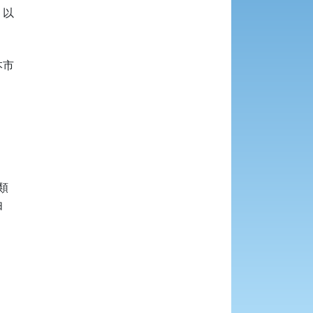
以

市






