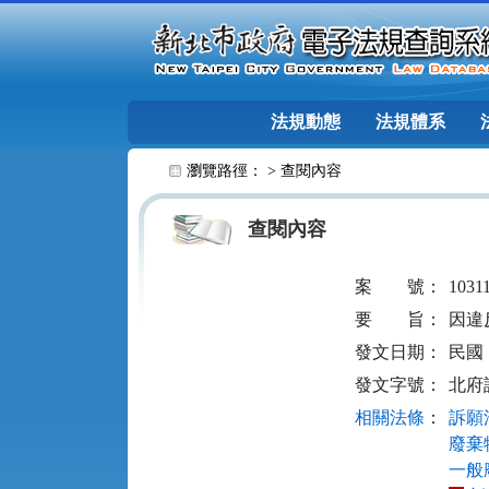
跳至主要內容
法規動態
法規體系
:::
瀏覽路徑： >
查閱內容
查閱內容
案
號：
1031
要
旨：
因違
發文日期：
民國 1
發文字號：
北府訴
相關法條
：
訴願法
廢棄物
一般