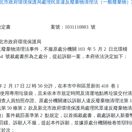
北市政府環境保護局處理民眾違反廢棄物清理法（一般廢棄物）案
                            案號：1031110883  號

 新北市政府環境保護局

物清理法事件，不服原處分機關 103  年 5  月 2  日北環稽

-043854  號裁處書所為之處分，提起訴願一案，本府依法決定如下：

 2  月 17 日 22 時 50 分許，在本市中和區景新街 418  巷 1

定使用專用垃圾袋，且未依本市規定時間及清運地點將垃圾交付清
查人員拍照存證。原處分機關遂以訴願人違反廢棄物清理法第 12 
 50 條第 2  款及新北市政府環境保護局處理民眾違反廢棄物清
）案件裁罰基準第 2  點規定，以首揭裁處書，裁處訴願人新臺幣
0 元罰鍰。訴願人不服，提起本件訴願，並據原處分機關檢卷答辯到府
於次：
