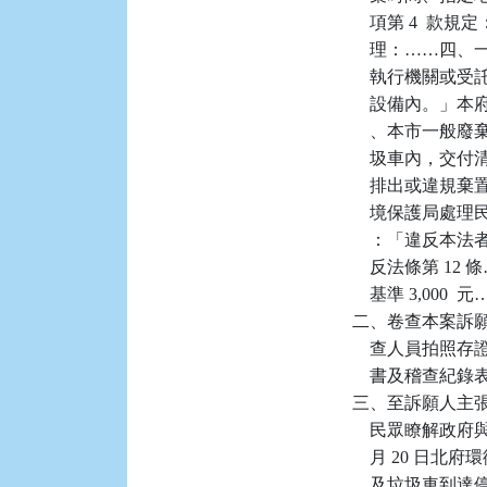
    項第 4 
    理：……
    執行機關
    設備內。」本府 
    、本市一
    圾車內，
    排出或違
    境保護局處
    ：「違反本
    反法條第 12
    基準 3,000  
二、卷查本案訴
    查人員拍照
    書及稽查
三、至訴願人主
    民眾瞭解政
    月 20 日
    及垃圾車