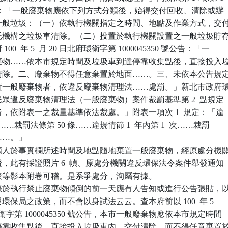
 款規定：「一般廢棄物應依下列方式分類後，始得交付回收、清除或辦

四、一般垃圾：（一）依執行機關指定之時間、地點及作業方式，交付
或受託機構之垃圾車清除。（二）投置於執行機關設置之一般垃圾貯存
100  年 5  月 20 日北府環衛字第 1000045350 號公告：「一

般廢棄物……依本市規定時間及垃圾車到達停靠收集點後，直接投入垃
交付清除。二、廢棄物不得任意棄置於地面……。三、未依本公告規定
規棄置一般廢棄物者，依違反廢棄物清理法……處罰。」新北市政府環
理民眾違反廢棄物清理法（一般廢棄物）案件裁罰基準第 2  點規定

法者，依附表一之裁量基準依法裁處。」附表一項次 1  規定：「違

 條……裁罰法條第 50 條……違規情節 1  年內第 1  次……裁罰

元……。」

願人於事實欄所述時間及地點隨地棄置一般廢棄物，經原處分機關
存證，此有採證照片 6  幀、原處分機關違反環保法令案件舉發通知

紀錄表等影本附卷可稽。是系爭處分，洵屬有據。

張於執行禁止廢棄物傾倒的前一天應有人告知或進行公告張貼，以
府與環保局之政策，而不會以身試法云云。查本府前以 100  年 5 

北府環衛字第 1000045350 號公告，本市一般廢棄物應依本市規定時間

到達停靠收集點後，直接投入垃圾車內，交付清除，而不得任意棄置於