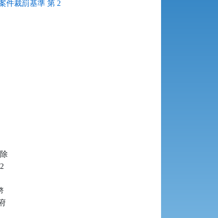
件裁罰基準 第 2
除








