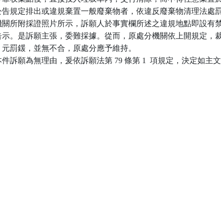
依本公告規定排出或違規棄置一般廢棄物者，依違反廢棄物清理法處罰
處分機關所附採證照片所示，訴願人於事實欄所述之違規地點即設有禁
圾之告示。是訴願主張，委難採據。從而，原處分機關依上開規定，裁
,000  元罰鍰，並無不合，原處分應予維持。

訴願為無理由，爰依訴願法第 79 條第 1  項規定，決定如主文