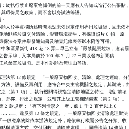
謂：於執行禁止廢棄物傾倒的前一天應有人告知或進行公告張貼，
解政府與環保局之政策，而不會以身試法等語。

：

訴願人於事實欄所述時間地點未依規定使用專用垃圾袋，且未依本
間及清運地點將垃圾交付清除，影響環境衛生，有採證照片 6  幀、原

關違反環保法令案件舉發通知書及稽查紀錄表等影本附卷可稽。

和區景新街 418  巷 18 弄口早已立有「嚴禁亂丟垃圾，違者罰
0  元」之告示牌，又本局前於 100  年 7  月 27 日業以發布新聞稿

民眾勿任意棄置垃圾包。是本件訴願為無理由等語。

理法第 12 條規定：「一般廢棄物回收、清除、處理之運輸、分類
排出、方法、設備及再利用，應符合中央主管機關之規定，其辦法，由
關定之（第 1  項）。執行機關得視指定清除地區之特性，增訂前項

分類、貯存、排出之規定，並報其上級主管機關備查（第 2  項）。

 條第 2  款規定：「有下列情形之一者，處 1  千 2  百元以上 6

鍰。……二、違反第 12 條之規定。」一般廢棄物回收清除處理辦法

條規定：「一般廢棄物除依本辦法規定外，應依執行機關公告之分類、收

定地點與清運方式，交付回收、清除或處理。」同辦法第 14 條第 1
