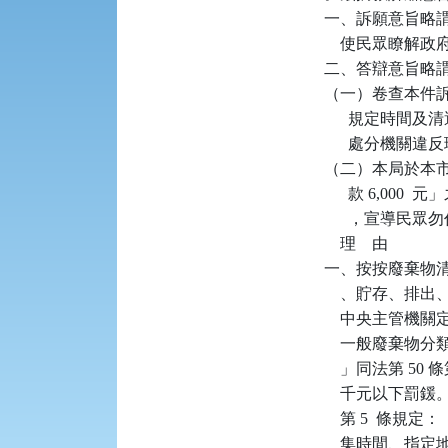
一、訴願意旨略
    使民眾瞭
二、答辯意旨略謂
（一）卷查本件
      規定時
      處分機
（二）本局於本市中
      款 6,00
      ，宣導
    理    由

一、按按廢棄物清
    、貯存、
    中央主管機
    一般廢棄物
    」同法第 50
    千元以下罰
    第 5  
    集時間、指