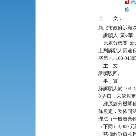
新
條
全
文：
新北市政府訴願決定書      
    訴願人  黃○華

    原處分機關 
上列訴願人因違反廢棄
字第 41-103
    主    文

訴願駁回。

    事    實

緣訴願人於 103  年
8 弄口，未依規
，經原處分機關稽
條規定，爰依同法第
理法（一般廢棄物
（下同）3,00
。茲摘敘訴辯意旨