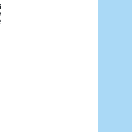







