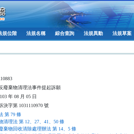
法規位階
法規名稱
綜合查詢
法規異動
法規草案
110883
反廢棄物清理法事件提起訴願
03 年 08 月 05 日
決字第 1031110970 號
 第 79 條
清理法 第 12、27、41、50 條
廢棄物回收清除處理辦法 第 14、5 條