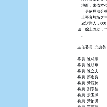
    地面，未
    ；另依原
    止丟棄垃
    處訴願人 3
四、綜上論結，本件
    。

主任委員  邱惠美

委員  陳慈陽

委員  陳明燦

委員  陳立夫

委員  蔡進良

委員  黃源銘

委員  劉宗德

委員  景玉鳳

委員  黃怡騰

委員  王藹芸
