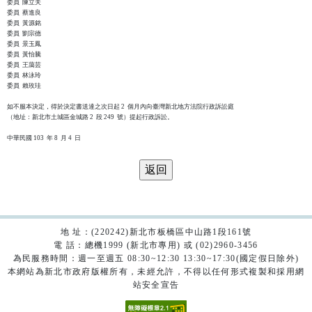
委員  陳立夫

委員  蔡進良

委員  黃源銘

委員  劉宗德

委員  景玉鳳

委員  黃怡騰

委員  王藹芸

委員  林泳玲

委員  賴玫珪

如不服本決定，得於決定書送達之次日起 2  個月內向臺灣新北地方法院行政訴訟庭

（地址：新北市土城區金城路 2  段 249  號）提起行政訴訟。

地 址：(220242)新北市板橋區中山路1段161號
電 話：總機1999 (新北市專用) 或 (02)2960-3456
為民服務時間：週一至週五 08:30~12:30 13:30~17:30(國定假日除外)
本網站為新北市政府版權所有，未經允許，不得以任何形式複製和採用網
站安全宣告