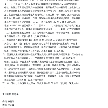
二、又按行政院環境保護署 97 年 1  月 18 日環署廢字第 0970006208 號函釋略謂

    ：「一、本署 96 年 12 月 6  日曾檢送內政部營建署函復貴局，依該函之說明

    略以，剩餘土石方流向證明文件核發程序、表單格式及登錄要件等，涉及各地方

    政府營建剩餘土石方管理自治法規或公共工程主辦（管）機關工程管理及契約規

    定，宜請洽各該工程所在地地方政府或公共工程主辦（管）機關。故所詢流向證

    明文件之簽名欄、車輛車號、日期、運送路線等欄位是否屬必填項目，應依貴轄

    土石方主管單位之規定辦理。……。」本府工務局 102  年 6  月 3  日北工施

    字第 1021943344 號函略謂：「……說明：……二、有關建築工程及公共工程之

    流向證明文件應於餘土載運出場時即填寫下列項目：（一）剩餘土石方載運數量

    （二）載運剩餘土石方車號（三）現場核對人員簽章（含身分證字號）並填寫出

    場日期時間（四）駕駛人簽章（含身分證字號）……。」

三、卷查本件原處分機關於 102  年 10 月 24 日 13 時 53 分許派員於本市中和區

    興南路 3  段 52 巷口稽查時，查獲訴願人之系爭車輛載運剩餘土石方，未隨車

    持有系爭證明文件，乃當場拍照存證，並作成稽查紀錄，此有原處分機關稽查紀

    錄表、採證照片數幀等影本在卷可憑。是系爭處分，自屬有據。

四、至訴願人主張其被查獲時已立即通知負責人攜帶相關文件送至現場，又本告發地

    點確實為承包工程範圍內云云。按廢棄物清理法第 9  條第 1  項及同法第 49 

    條第 2  款規定，剩餘土石方清除機具應隨車持有系爭證明文件以供檢查，違反

    上開規定者，即屬違規行為，而應受罰，是訴願人事後改善行為，委難解免其先

    前已經成立之違規責任；又訴願人所稱違規地點在其承包工程範圍部分，並未提

    出其所掌握之相關資料以為說明，且依採證照片所示，系爭稽查地點應係一般道

    路而非有明顯區隔之施工範圍。是訴願主張，委難採憑。從而，系爭裁處揆諸首

    揭條文規定，並無不合，原處分應予維持。

五、綜上論結，本件訴願為無理由，爰依訴願法第 79 條第 1  項規定，決定如主文

    。

主任委員  邱惠美

委員  陳慈陽

委員  陳明燦
