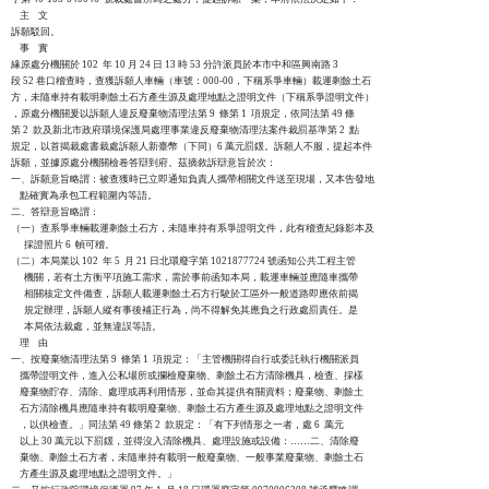
    主    文

訴願駁回。

    事    實

緣原處分機關於 102  年 10 月 24 日 13 時 53 分許派員於本市中和區興南路 3 

段 52 巷口稽查時，查獲訴願人車輛（車號：000-00，下稱系爭車輛）載運剩餘土石

方，未隨車持有載明剩餘土石方產生源及處理地點之證明文件（下稱系爭證明文件）

，原處分機關爰以訴願人違反廢棄物清理法第 9  條第 1  項規定，依同法第 49 條

第 2  款及新北市政府環境保護局處理事業違反廢棄物清理法案件裁罰基準第 2  點

規定，以首揭裁處書裁處訴願人新臺幣（下同）6 萬元罰鍰。訴願人不服，提起本件

訴願，並據原處分機關檢卷答辯到府。茲摘敘訴辯意旨於次：

一、訴願意旨略謂：被查獲時已立即通知負責人攜帶相關文件送至現場，又本告發地

    點確實為承包工程範圍內等語。

二、答辯意旨略謂：

（一）查系爭車輛載運剩餘土石方，未隨車持有系爭證明文件，此有稽查紀錄影本及

      採證照片 6  幀可稽。

（二）本局業以 102  年 5  月 21 日北環廢字第 1021877724 號函知公共工程主管

      機關，若有土方衡平項施工需求，需於事前函知本局，載運車輛並應隨車攜帶

      相關核定文件備查，訴願人載運剩餘土石方行駛於工區外一般道路即應依前揭

      規定辦理，訴願人縱有事後補正行為，尚不得解免其應負之行政處罰責任。是

      本局依法裁處，並無違誤等語。

    理    由

一、按廢棄物清理法第 9  條第 1  項規定：「主管機關得自行或委託執行機關派員

    攜帶證明文件，進入公私場所或攔檢廢棄物、剩餘土石方清除機具，檢查、採樣

    廢棄物貯存、清除、處理或再利用情形，並命其提供有關資料；廢棄物、剩餘土

    石方清除機具應隨車持有載明廢棄物、剩餘土石方產生源及處理地點之證明文件

    ，以供檢查。」同法第 49 條第 2  款規定：「有下列情形之一者，處 6  萬元

    以上 30 萬元以下罰鍰，並得沒入清除機具、處理設施或設備：……二、清除廢

    棄物、剩餘土石方者，未隨車持有載明一般廢棄物、一般事業廢棄物、剩餘土石

    方產生源及處理地點之證明文件。」
