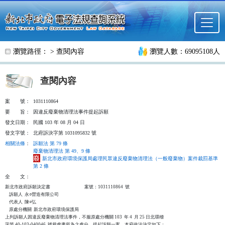
跳至主要內容
瀏覽路徑： >
查閱內容
瀏覽人數：69095108人
查閱內容
案
號：
1031110864
要
旨：
因違反廢棄物清理法事件提起訴願
發文日期：
民國 103 年 08 月 04 日
發文字號：
北府訴決字第 1031095832 號
相關法條
：
訴願法 第 79 條
廢棄物清理法 第 49、9 條
新北市政府環境保護局處理民眾違反廢棄物清理法（一般廢棄物）案件裁罰基準
第 2 條
全
文：
新北市政府訴願決定書                                  案號：1031110864  號

    訴願人  永○營造有限公司

    代表人  陳○弘

    原處分機關  新北市政府環境保護局

上列訴願人因違反廢棄物清理法事件，不服原處分機關 103  年 4  月 25 日北環稽

字第 40-103-040046  號裁處書所為之處分，提起訴願一案，本府依法決定如下：
