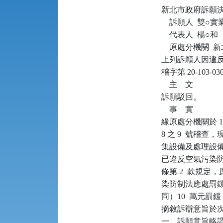
新北市政府訴願決定書      
    訴願人  雙○
    代表人  楊○和

    原處分機關 
上列訴願人因違反空氣
稽字第 20-10
    主    文

訴願駁回。

    事    實

緣原處分機關於 102
8 之 9  號
集設備及處理設
已違反空氣污染防制法
條第 2  款規定
染防制法應處罰鍰
同）10  萬元
摘敘訴辯意旨於次
一、訴願意旨略