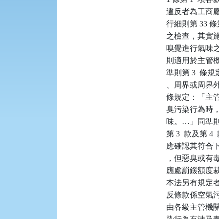
    違反者為工商
    行細則第 3
    之檢查，
    嗅覺進行氣
    則適用於
    準則第 3
    、周界或
    條規定：
    臭污染行
    味。…」同準則
    第 3  
    應確認其
    ，但惡臭
    應處罰鍰額
    本法另有
    反條款係空氣
    由各級主管機