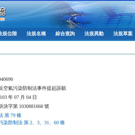
法規位階
法規名稱
綜合查詢
法規異動
法規草案
040696
反空氣污染防制法事件提起訴願
03 年 07 月 04 日
決字第 1030881668 號
 第 79 條
染防制法 第 2、3、31、60 條