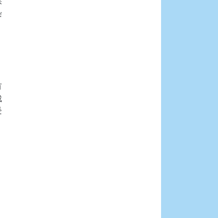









