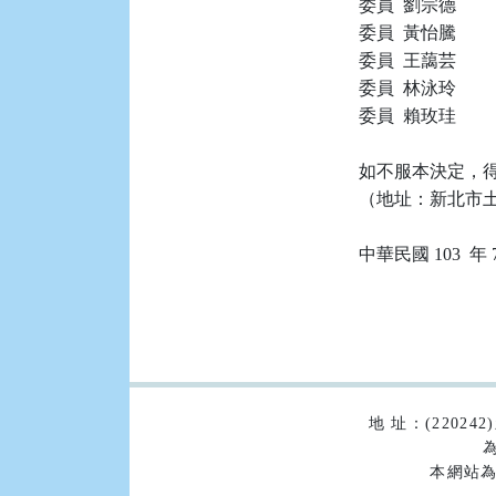
委員  劉宗德

委員  黃怡騰

委員  王藹芸

委員  林泳玲

委員  賴玫珪

如不服本決定，得
（地址：新北市土城
:::
地 址：(2202
為
本網站