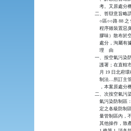
    考。又原
二、答辯意旨略謂：本局
    ○區○○路 
    程序雖裝
    膠味）散布
    處分，洵屬有
    理    由

一、按空氣污染防
    護署；在直
    月 19 日
    制法…所
    ，本案原處
二、次按空氣污染防
    氣污染防
    定之各級防制
    量管制區
    其他操作，致
    1 條第 1