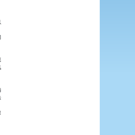















