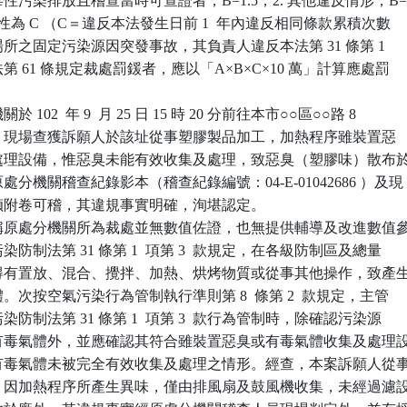
及毒性污染排放且稽查當時可查證者，B=1.5；2. 其他違反情形，B=
污染特性為 C （C＝違反本法發生日前 1  年內違反相同條款累積次數

私場所之固定污染源因突發事故，其負責人違反本法第 31 條第 1  

法第 61 條規定裁處罰鍰者，應以「A×B×C×10 萬」計算應處罰

102  年 9  月 25 日 15 時 20 分前往本市○○區○○路 8

  號稽查，現場查獲訴願人於該址從事塑膠製品加工，加熱程序雖裝置惡

備及處理設備，惟惡臭未能有效收集及處理，致惡臭（塑膠味）散布於
原處分機關稽查紀錄影本（稽查紀錄編號：04-E-01042686 ）及現

片數幀附卷可稽，其違規事實明確，洵堪認定。

稱原處分機關所為裁處並無數值佐證，也無提供輔導及改進數值參
污染防制法第 31 條第 1  項第 3  款規定，在各級防制區及總量

，不得有置放、混合、攪拌、加熱、烘烤物質或從事其他操作，致產生
氣體。次按空氣污染行為管制執行準則第 8  條第 2  款規定，主管

污染防制法第 31 條第 1  項第 3  款行為管制時，除確認污染源

臭或有毒氣體外，並應確認其符合雖裝置惡臭或有毒氣體收集及處理設
臭或有毒氣體未被完全有效收集及處理之情形。經查，本案訴願人從事
加工，因加熱程序所產生異味，僅由排風扇及鼓風機收集，未經過濾設