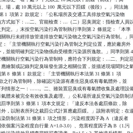
廠、場，處 10 萬元以上 100  萬元以下罰鍰（後段）。」同法施

3 條第 1  項第 2  款規定：「公私場所及交通工具排放空氣污染物

其實施方式如下：…二、官能檢查：…（二）惡臭測定：指檢查人員以
味之判定。」末按空氣污染行為管制執行準則第 2  條規定：「本準

主管機關執行未經排放管道排放空氣污染物之空氣污染行為管制。」同
  條規定：「主管機關執行空氣污染行為管制之判定位置，應於廠房外

周界外，並能明確判定污染物係由受稽查污染源所逸散。」同準則第 4
「主管機關執行空氣污染行為管制時，應符合下列規定：…二、判定惡
為時，應繪製或記錄判定臭味發生源之相關位置，並描述現場聞到之氣
第 8  條第 1  款規定：「主管機關執行本法第 31 條第 1  項

款及第 4  款之行為管制時，除確認污染源有產生惡臭或有毒氣體外，並

符合下列情形之一：……。二、雖裝置惡臭或有毒氣體收集及處理設備
或有毒氣體未被完全有效收集及處理。」公私場所違反空氣污染防制法
度裁罰準則第 3  條第 1  項本文規定：「違反本法各處罰條款，除

規定者外，以附表所列之裁罰公式計算應處罰鍰。」該附表明定：在違
污染防制法第 31 條第 1  項之情形，污染程度因子為 A（違反者

關依個案污染程度自行量 A=1.0-3.0）、危害程度因子為 B（1.污
