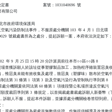
                            案號：1031040696  號

實業有限公司

 新北市政府環境保護局

污染防制法事件，不服原處分機關 103  年 4  月 1  日北環

3-030029  號裁處書所為之處分，提起訴願一案，本府依法決定如下：
  年 9  月 25 日 15 時 20 分許派員前往本市○○區○○路 8

稽查，現場查獲訴願人於該址從事塑膠製品加工，加熱程序雖裝置惡臭收
備，惟惡臭未能有效收集及處理，致惡臭（塑膠味）散布於空氣中
第 31 條第 1  項第 3  款及空氣污染行為管制執行準則第 8

，原處分機關爰依同法第 60 條第 1  項後段暨公私場所違反空氣污

額度裁罰準則第 3  條規定，以首揭裁處書裁處訴願人新臺幣（下
罰鍰，訴願人不服，提起本件訴願，並據原處分機關檢卷答辯到府。茲
：

謂：原處分機關所為裁處並無數值佐證，也無提供輔導及改進數值