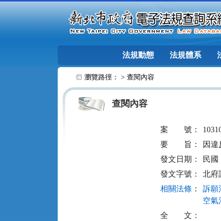
跳至主要內容
法規動態
法規體系
:::
瀏覽路徑： >
查閱內容
查閱內容
案
號：
1031
要
旨：
因違
發文日期：
民國 1
發文字號：
北府訴
相關法條
：
訴願法
空氣污
全
文：