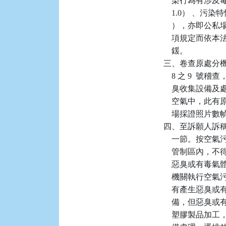
    染行為有涉
    1.0） 、
    ），亦即公
    項規定而依本
    鍰。

三、卷查原處分機關於 
    8 之 9
    臭收集設
    空氣中，此有
    場採證照
四、至訴願人訴
    一節。按空氣
    管制區內
    惡臭或有毒
    機關執行空氣
    有產生惡
    備，但惡
    塑膠製品