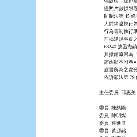
    備處理，
    證照片數
    防制法第 
    人前揭違規行
    行為管制執
    前揭違規事實之
    68240 號函撤
    其撤銷原
    該函影本
    處書所為
    依訴願法第 7
主任委員  邱惠美

委員  陳慈陽

委員  陳明燦

委員  蔡進良

委員  黃源銘
