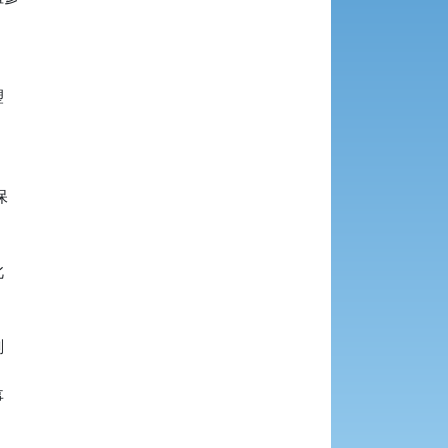









