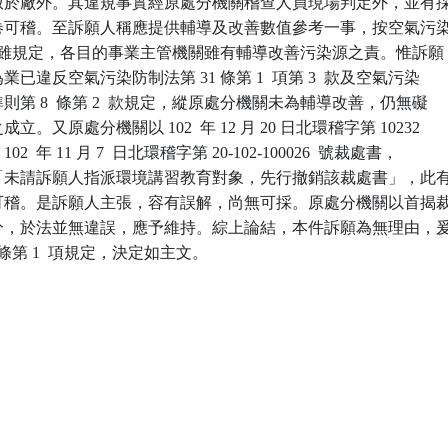
逕排放於廠外。其違規事實經原處分機關稽查人員現場判定外，並有採
幀附卷可稽。至訴願人稱應提供輔導及改善數值參考一事，按空氣污染
45 條雖規定，各目的事業主管機關雖有輔導改善污染源之責。惟訴願

為業已違反空氣污染防制法第 31 條第 1  項第 3  款及空氣污染

行準則第 8  條第 2  款規定，縱原處分機關未為輔導改善，仍無礙

成立。又原處分機關以 102  年 12 月 20 日北環稽字第 10232

銷 102  年 11 月 7  日北環稽字第 20-102-100026  號裁處書，

因為「未請訴願人指派環境講習教育對象，先行撤銷該裁處書」，此有
附卷可稽。是訴願人主張，容有誤解，尚無可採。原處分機關以首揭裁
之處分，於法並無違誤，應予維持。綜上論結，本件訴願為無理由，爰
9 條第 1  項規定，決定如主文。
