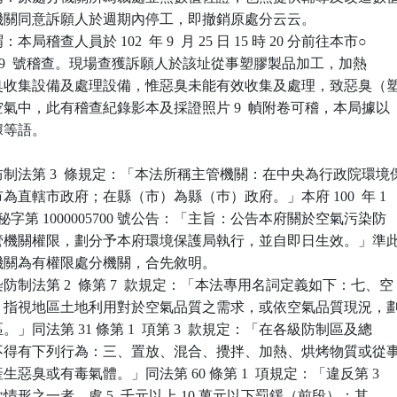
處分機關同意訴願人於週期內停工，即撤銷原處分云云。

稽查人員於 102  年 9  月 25 日 15 時 20 分前往本市○

88 之 9  號稽查。現場查獲訴願人於該址從事塑膠製品加工，加熱

置惡臭收集設備及處理設備，惟惡臭未能有效收集及處理，致惡臭（塑
於空氣中，此有稽查紀錄影本及採證照片 9  幀附卷可稽，本局據以

據等語。

制法第 3  條規定：「本法所稱主管機關：在中央為行政院環境保
轄市為直轄市政府；在縣（市）為縣（巿）政府。」本府 100  年 1 

北府環秘字第 1000005700 號公告：「主旨：公告本府關於空氣污染防

訂主管機關權限，劃分予本府環境保護局執行，並自即日生效。」準此
分機關為有權限處分機關，合先敘明。

制法第 2  條第 7  款規定：「本法專用名詞定義如下：七、空

制區：指視地區土地利用對於空氣品質之需求，或依空氣品質現況，劃
區。」同法第 31 條第 1  項第 3  款規定：「在各級防制區及總

內，不得有下列行為：三、置放、混合、攪拌、加熱、烘烤物質或從事
產生惡臭或有毒氣體。」同法第 60 條第 1  項規定：「違反第 3

  項各款情形之一者，處 5  千元以上 10 萬元以下罰鍰（前段）；其
