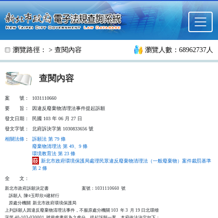
跳至主要內容
瀏覽路徑： >
查閱內容
瀏覽人數：68962737人
查閱內容
案
號：
1031110660
要
旨：
因違反廢棄物清理法事件提起訴願
發文日期：
民國 103 年 06 月 27 日
發文字號：
北府訴決字第 1030833656 號
相關法條
：
訴願法 第 79 條
廢棄物清理法 第 49、9 條
環境教育法 第 23 條
新北市政府環境保護局處理民眾違反廢棄物清理法（一般廢棄物）案件裁罰基準
第 2 條
全
文：
新北市政府訴願決定書                                  案號：1031110660  號

    訴願人  陳○玉即欣○建材行

    原處分機關  新北市政府環境保護局

上列訴願人因違反廢棄物清理法事件，不服原處分機關 103  年 3  月 19 日北環稽

字第 40-103-030001  號裁處書所為之處分，提起訴願一案，本府依法決定如下：
