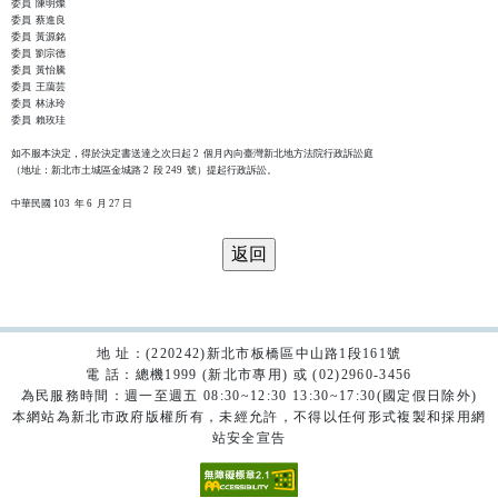
委員  陳明燦

委員  蔡進良

委員  黃源銘

委員  劉宗德

委員  黃怡騰

委員  王藹芸

委員  林泳玲

委員  賴玫珪

如不服本決定，得於決定書送達之次日起 2  個月內向臺灣新北地方法院行政訴訟庭

（地址：新北市土城區金城路 2  段 249  號）提起行政訴訟。

地 址：(220242)新北市板橋區中山路1段161號
電 話：總機1999 (新北市專用) 或 (02)2960-3456
為民服務時間：週一至週五 08:30~12:30 13:30~17:30(國定假日除外)
本網站為新北市政府版權所有，未經允許，不得以任何形式複製和採用網
站安全宣告