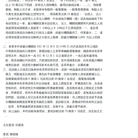
    ，以供檢查。」同法第 49 條第 2  款規定：「有下列情形之一者，處 6  萬元

    以上 30 萬元以下罰鍰，並得沒入清除機具、處理設施或設備：……二、清除廢

    棄物、剩餘土石方者，未隨車持有載明一般廢棄物、一般事業廢棄物、剩餘土石

    方產生源及處理地點之證明文件。」環境教育法第 23 條規定：「自然人、法人

    、設有代表人或管理人之非法人團體、中央或地方機關（構）或其他組織有下列

    各款情形之一者，處分機關並應令該自然人、法人、機關或團體有代表權之人或

    負責環境保護權責人員接受 1  小時以上 8  小時以下之環境講習：一、違反環

    境保護法律或自治條例之行政法上義務，經處分機關處停工、停業處分。二、違

    反環境保護法律或自治條例之行政法上義務，經處分機關處 5,000  元以上罰鍰

    。」

二、卷查本件原處分機關於 102  年 12 月 6  日 14 時 15 分許派員於本市土城區

    中華路與員福街口稽查時，查獲訴願人之系爭車輛載運廢棄物，雖隨車持有系爭

    證明文件，惟該文件一為 102  年 12 月 5  日之逾期文件，一為已蓋有處理地

    點，惟其他欄位均未填寫，乃當場拍照存證，並作成稽查紀錄，此有原處分機關

    稽查紀錄表、採證照片數幀等影本在卷可憑。是系爭處分，自屬有據。

三、至訴願人主張其已隨車持有系爭證明文件，若因一時疏漏未填寫完整即裁罰 6  

    萬元，明顯違反比例原則，應先給予改善機會，此部分稽查人員有裁量權云云。

    按廢棄物清理法第 9  條第 1  項及同法第 49 條第 2  款規定，廢棄物清除機

    具應隨車持有系爭證明文件以供檢查，違反上開規定者，即屬違規行為，且為達

    管制目的，系爭證明文件相關欄位即應確實填載，是其既有違反上開規定之情事

    者，即應受罰，而本件系爭裁處係法定罰鍰額度最低額之處罰，是無違反比例原

    則問題，況訴願人亦已自承其系爭違規事實亦有過咎；另上開規定並未賦予原處

    分機關就相關違規事實是否裁罰之權限。是訴願主張，委難採作對其有利之認定

    。從而，系爭裁處揆諸首揭條文規定，並無不合，原處分應予維持。

四、綜上論結，本件訴願為無理由，爰依訴願法第 79 條第 1  項規定，決定如主文

    。

主任委員  邱惠美

委員  陳慈陽
