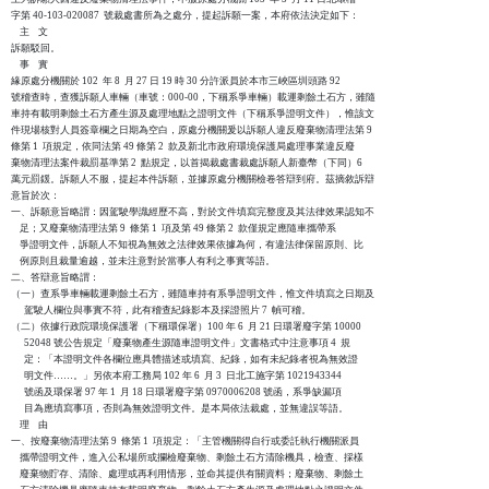
字第 40-103-020087  號裁處書所為之處分，提起訴願一案，本府依法決定如下：

    主    文

訴願駁回。

    事    實

緣原處分機關於 102  年 8  月 27 日 19 時 30 分許派員於本市三峽區圳頭路 92

號稽查時，查獲訴願人車輛（車號：000-00，下稱系爭車輛）載運剩餘土石方，雖隨

車持有載明剩餘土石方產生源及處理地點之證明文件（下稱系爭證明文件），惟該文

件現場核對人員簽章欄之日期為空白，原處分機關爰以訴願人違反廢棄物清理法第 9

條第 1  項規定，依同法第 49 條第 2  款及新北市政府環境保護局處理事業違反廢

棄物清理法案件裁罰基準第 2  點規定，以首揭裁處書裁處訴願人新臺幣（下同）6 

萬元罰鍰。訴願人不服，提起本件訴願，並據原處分機關檢卷答辯到府。茲摘敘訴辯

意旨於次：

一、訴願意旨略謂：因駕駛學識經歷不高，對於文件填寫完整度及其法律效果認知不

    足；又廢棄物清理法第 9  條第 1  項及第 49 條第 2  款僅規定應隨車攜帶系

    爭證明文件，訴願人不知視為無效之法律效果依據為何，有違法律保留原則、比

    例原則且裁量逾越，並未注意對於當事人有利之事實等語。

二、答辯意旨略謂：

（一）查系爭車輛載運剩餘土石方，雖隨車持有系爭證明文件，惟文件填寫之日期及

      駕駛人欄位與事實不符，此有稽查紀錄影本及採證照片 7  幀可稽。

（二）依據行政院環境保護署（下稱環保署）100 年 6  月 21 日環署廢字第 10000

      52048 號公告規定「廢棄物產生源隨車證明文件」文書格式中注意事項 4  規

      定：「本證明文件各欄位應具體描述或填寫、紀錄，如有未紀錄者視為無效證

      明文件……。」另依本府工務局 102 年 6  月 3  日北工施字第 1021943344

      號函及環保署 97 年 1  月 18 日環署廢字第 0970006208 號函，系爭缺漏項

      目為應填寫事項，否則為無效證明文件。是本局依法裁處，並無違誤等語。

    理    由

一、按廢棄物清理法第 9  條第 1  項規定：「主管機關得自行或委託執行機關派員

    攜帶證明文件，進入公私場所或攔檢廢棄物、剩餘土石方清除機具，檢查、採樣

    廢棄物貯存、清除、處理或再利用情形，並命其提供有關資料；廢棄物、剩餘土
