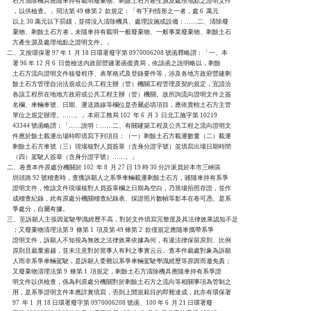
    石方清除機具應隨車持有載明廢棄物、剩餘土石方產生源及處理地點之證明文件

    ，以供檢查。」同法第 49 條第 2  款規定：「有下列情形之一者，處 6  萬元

    以上 30 萬元以下罰鍰，並得沒入清除機具、處理設施或設備：……二、清除廢

    棄物、剩餘土石方者，未隨車持有載明一般廢棄物、一般事業廢棄物、剩餘土石

    方產生源及處理地點之證明文件。」

二、又按環保署 97 年 1  月 18 日環署廢字第 0970006208 號函釋略謂：「一、本

    署 96 年 12 月 6  日曾檢送內政部營建署函復貴局，依該函之說明略以，剩餘

    土石方流向證明文件核發程序、表單格式及登錄要件等，涉及各地方政府營建剩

    餘土石方管理自治法規或公共工程主辦（管）機關工程管理及契約規定，宜請洽

    各該工程所在地地方政府或公共工程主辦（管）機關。故所詢流向證明文件之簽

    名欄、車輛車號、日期、運送路線等欄位是否屬必填項目，應依貴轄土石方主管

    單位之規定辦理。……。」本府工務局 102  年 6  月 3  日北工施字第 10219

    43344 號函略謂：「……說明：……二、有關建築工程及公共工程之流向證明文

    件應於餘土載運出場時即填寫下列項目：（一）剩餘土石方載運數量（二）載運

    剩餘土石方車號（三）現場核對人員簽章（含身分證字號）並填寫出場日期時間

    （四）駕駛人簽章（含身分證字號）……。」

二、卷查本件原處分機關於 102  年 8  月 27 日 19 時 30 分許派員於本市三峽區

    圳頭路 92 號稽查時，查獲訴願人之系爭車輛載運剩餘土石方，雖隨車持有系爭

    證明文件，惟該文件現場核對人員簽章欄之日期為空白，乃當場拍照存證，並作

    成稽查紀錄，此有原處分機關稽查紀錄表、採證照片數幀等影本在卷可憑。是系

    爭處分，自屬有據。

三、至訴願人主張因駕駛學識經歷不高，對於文件填寫完整度及其法律效果認知不足

    ；又廢棄物清理法第 9  條第 1  項及第 49 條第 2  款僅規定應隨車攜帶系爭

    證明文件，訴願人不知視為無效之法律效果依據為何，有違法律保留原則、比例

    原則且裁量逾越，並未注意對於當事人有利之事實云云。查本件裁處對象為訴願

    人而非系爭車輛駕駛，是訴願人委難以系爭車輛駕駛學識經歷等原因而邀免責；

    又廢棄物清理法第 9  條第 1  項規定，剩餘土石方清除機具應隨車持有系爭證

    明文件以供檢查，係為利原處分機關對於剩餘土石方之流向等相關事項為管制之

    用，是系爭證明文件本應詳實填寫，否則上開規範目的即難達成，此亦有環保署

    97  年 1  月 18 日環署廢字第 0970006208 號函、100 年 6  月 21 日環署廢
