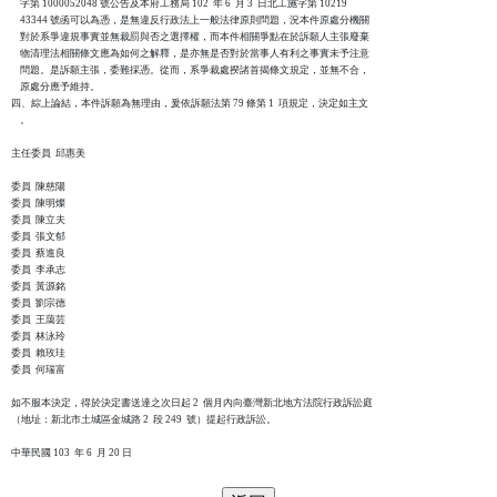
    字第 1000052048 號公告及本府工務局 102  年 6  月 3  日北工施字第 10219

    43344 號函可以為憑，是無違反行政法上一般法律原則問題，況本件原處分機關

    對於系爭違規事實並無裁罰與否之選擇權，而本件相關爭點在於訴願人主張廢棄

    物清理法相關條文應為如何之解釋，是亦無是否對於當事人有利之事實未予注意

    問題。是訴願主張，委難採憑。從而，系爭裁處揆諸首揭條文規定，並無不合，

    原處分應予維持。

四、綜上論結，本件訴願為無理由，爰依訴願法第 79 條第 1  項規定，決定如主文

    。

主任委員  邱惠美

委員  陳慈陽

委員  陳明燦

委員  陳立夫

委員  張文郁

委員  蔡進良

委員  李承志

委員  黃源銘

委員  劉宗德

委員  王藹芸

委員  林泳玲

委員  賴玫珪

委員  何瑞富

如不服本決定，得於決定書送達之次日起 2  個月內向臺灣新北地方法院行政訴訟庭

（地址：新北市土城區金城路 2  段 249  號）提起行政訴訟。
