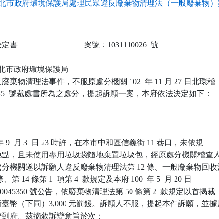
北市政府環境保護局處理民眾違反廢棄物清理法（一般廢棄物）案
                            案號：1031110026  號

 新北市政府環境保護局

棄物清理法事件，不服原處分機關 102  年 11 月 27 日北環稽

-111745  號裁處書所為之處分，提起訴願一案，本府依法決定如下：

年 9  月 3  日 23 時許，在本市中和區信義街 11 巷口，未依規

地點，且未使用專用垃圾袋隨地棄置垃圾包，經原處分機關稽查人
分機關遂以訴願人違反廢棄物清理法第 12 條、一般廢棄物回收清
第 14 條第 1  項第 4  款規定及本府 100  年 5  月 20 日

0045350 號公告，依廢棄物清理法第 50 條第 2  款規定以首揭裁

臺幣（下同）3,000 元罰鍰。訴願人不服，提起本件訴願，並據原
到府。茲摘敘訴辯意旨於次：
