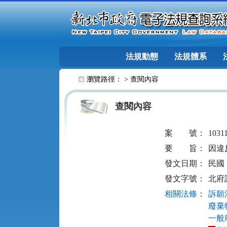
跳至主要內容
法規動態
法規體系
:::
瀏覽路徑： >
查閱內容
查閱內容
案
號：
1031
要
旨：
因違
發文日期：
民國 1
發文字號：
北府訴
相關法條
：
訴願法
廢棄物
一般