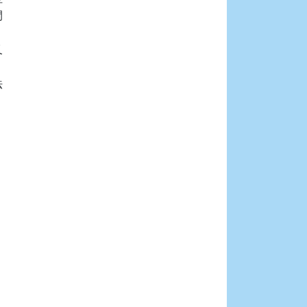









