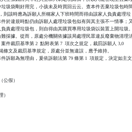
時家中垃圾袋剛好用完，小孩未及時買回云云。查本件丟棄垃圾包時間
11 時，則該時應為訴願人所稱家人下班時間而得由該家人負責處理垃

，惟本件於違規時點仍由訴願人處理垃圾包似有與其主張不一情事；又
訴願人負責處理垃圾包，則自得由其購買專用垃圾袋以裝置上開垃圾。
張，尚難採據。從而，原處分機關依據該局處理民眾違反廢棄物清理法
）案件裁罰基準第 2  點附表第 7  項次之規定，裁罰訴願人 3,0

，揆諸首揭條文及裁罰基準規定，原處分並無違誤，應予維持。

訴願為無理由，爰依訴願法第 79 條第 1  項規定，決定如主文
（公假）

理）
