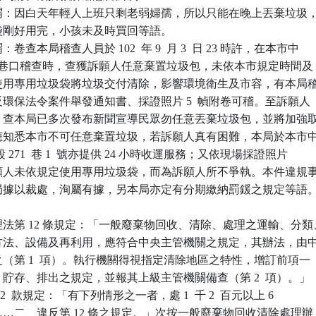
謂：因白天年輕人上班只剩老弱婦孺，所以只能在晚上丟棄垃圾，
圾袋剛好用完，小孩未及時買回等語。

查本局稽查人員於 102  年 9  月 3  日 23 時許，在本市中

 11 巷口稽查時，查獲訴願人任意棄置垃圾包，未依本市規定時間及

且未使用專用垃圾袋將垃圾交付清除，影響環境衛生及市容，有本局稽
違反環保法令案件舉發通知書、採證照片 5  幀附卷可稽。至訴願人

部分，查本局已多次發布新聞宣導民眾勿任意丟棄垃圾包，並將加強取
人理應知悉本市不可任意棄置垃圾，若訴願人真有困難，本局於本市中
  段 271  巷 1  號亦提供 24 小時收運服務；又依現場採證照片

，訴願人未依規定使用專用垃圾袋，而為訴願人所不爭執。本件違規事
是本局據以裁處，洵屬有據，另本局亦定有分期繳納罰鍰之規定等語。
法第 12 條規定：「一般廢棄物回收、清除、處理之運輸、分類、
出、方法、設備及再利用，應符合中央主管機關之規定，其辦法，由中
定之（第 1  項）。執行機關得視指定清除地區之特性，增訂前項一

類、貯存、排出之規定，並報其上級主管機關備查（第 2  項）。」

條第 2  款規定：「有下列情形之一者，處 1  千 2  百元以上 6  

鍰……二、違反第 12 條之規定。」次按一般廢棄物回收清除處理辦
