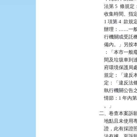
    法第 5 
    收集時間、
    1 項第 
    辦理：…
    行機關或
    備內。」另按本府
    ：「本市
    間及垃圾
    府環境保護
    規定：「違
    定：「違反
    執行機關
    情節：1 年
    。」

二、卷查本案訴
    地點且未
    證，此有採
    法有據。