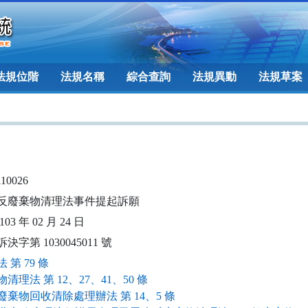
法規位階
法規名稱
綜合查詢
法規異動
法規草案
110026
反廢棄物清理法事件提起訴願
03 年 02 月 24 日
決字第 1030045011 號
 第 79 條
清理法 第 12、27、41、50 條
廢棄物回收清除處理辦法 第 14、5 條