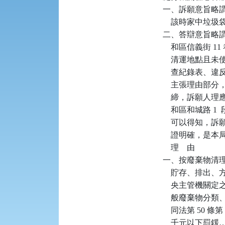
一、訴願意旨略
    該時家中垃
二、答辯意旨略謂：卷
    和區信義街
    清運地點
    查紀錄表、
    主張理由
    締，訴願
    和區和城路 1
    可以得知
    證明確，
    理    由

一、按廢棄物清理
    貯存、排
    央主管機關
    般廢棄物分
    同法第 50 
    千元以下罰