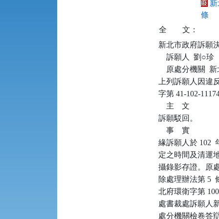
新
條
全
文：
新北市政府訴願決定書      
    訴願人  劉○珍

    原處分機關 
上列訴願人因違反廢
字第 41-102
    主    文

訴願駁回。

    事    實

緣訴願人於 102  
定之時間及清運
攝錄影存證。原處
除處理辦法第 5  條、
北府環衛字第 100
處書裁處訴願人新
處分機關檢卷答辯