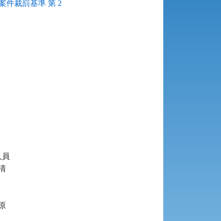
件裁罰基準 第 2
員




