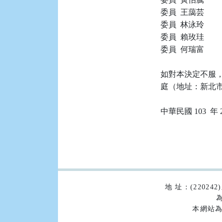
委員  王藹芸

委員  林泳玲

委員  賴玫珪

委員  何瑞富

如對本決定不服，
庭（地址：新北市土
:::
地 址：(2202
為
本網站