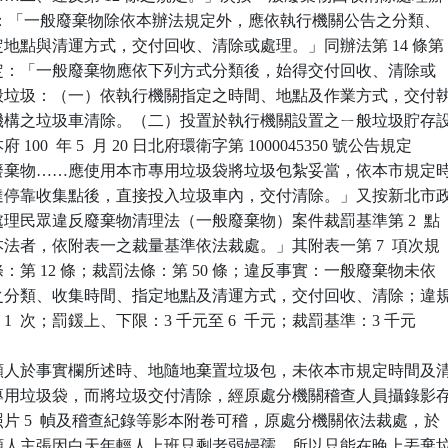
 條規定：「一般廢棄物除依本辦法規定外，應依執行機關公告之分類、

指定地點與清運方式，交付回收、清除或處理。」同辦法第 14 條第

4  款規定：「一般廢棄物應依下列方式分類後，始得交付回收、清除或

…一般垃圾：（一）依執行機關指定之時間、地點及作業方式，交付執
受託機構之垃圾車清除。（二）投置於執行機關設置之ㄧ般垃圾貯存設
 100  年 5  月 20 日北府環衛字第 1000045350 號公告規定

一般廢棄物……應使用本市專用垃圾袋將垃圾包紮妥當，依本市規定時
車到達停靠收集點後，直接投入垃圾車內，交付清除。」又按新北市政
局處理民眾違反廢棄物清理法（一般廢棄物）案件裁罰基準第 2  點

反本法者，依附表一之裁量基準依法裁處。」其附表一第 7  項次規

法條：第 12 條；裁罰法條：第 50 條；違反事實：一般廢棄物未依

公告之分類、收集時間、指定地點及清運方式，交付回收、清除；違規
內第 1  次；罰鍰上、下限：3 千元至 6  千元；裁罰基準：3 千元

願人於事實欄所述時、地隨地棄置垃圾包，未依本市規定時間及清
使用專用垃圾袋，而將垃圾交付清除，經原處分機關稽查人員攝錄影存
證照片 5  幀及稽查紀錄等影本附卷可稽，原處分機關依法裁處，於

至訴願人主張因白天年輕人上班只剩老弱婦孺，所以只能在晚上丟棄垃