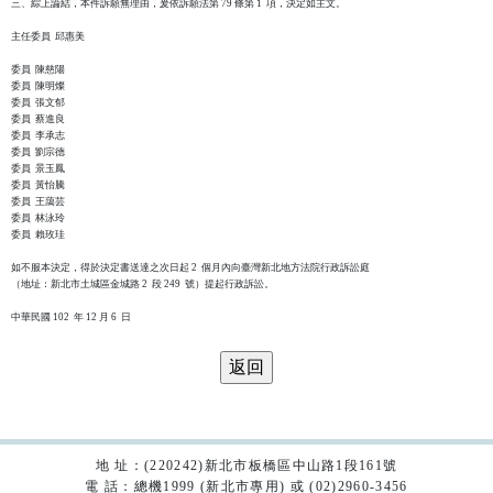
三、綜上論結，本件訴願無理由，爰依訴願法第 79 條第 1  項，決定如主文。

主任委員  邱惠美

委員  陳慈陽

委員  陳明燦

委員  張文郁

委員  蔡進良

委員  李承志

委員  劉宗德

委員  景玉鳳

委員  黃怡騰

委員  王藹芸

委員  林泳玲

委員  賴玫珪

如不服本決定，得於決定書送達之次日起 2  個月內向臺灣新北地方法院行政訴訟庭

（地址：新北市土城區金城路 2  段 249  號）提起行政訴訟。

地 址：(220242)新北市板橋區中山路1段161號
電 話：總機1999 (新北市專用) 或 (02)2960-3456