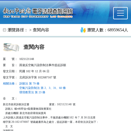
跳至主要內容
瀏覽路徑： >
查閱內容
瀏覽人數：68959654人
查閱內容
案
號：
1021121148
要
旨：
因違反空氣污染防制法事件提起訴願
發文日期：
民國 102 年 12 月 06 日
發文字號：
北府訴決字第 1022687167 號
相關法條
：
訴願法 第 79 條
空氣污染防制法 第 2、3、31、60 條
環境教育法 第 23 條
全
文：
新北市政府訴願決定書                                  案號：1021121148  號

    訴願人  楊○科即金○龍廢棄物清除實業社

    原處分機關  新北市政府環境保護局

上列訴願人因違反空氣污染防制法事件，不服原處分機關 102  年 7  月 30 日北環

稽字第 20-102-070007  號裁處書所為之處分，提起訴願一案，本府依法決定如下：

    主    文

訴願駁回。
