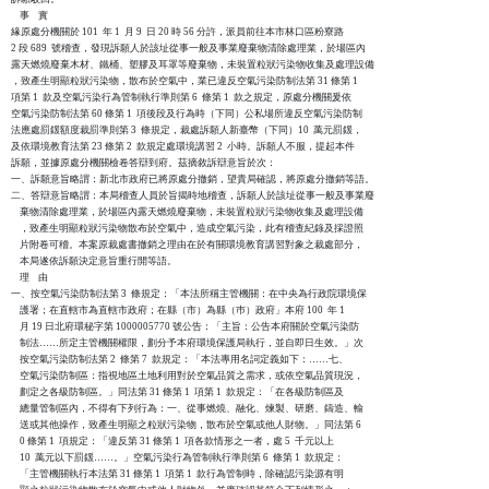
    事    實

緣原處分機關於 101  年 1  月 9  日 20 時 56 分許，派員前往本市林口區粉寮路

2 段 689  號稽查，發現訴願人於該址從事一般及事業廢棄物清除處理業，於場區內

露天燃燒廢棄木材、鐵桶、塑膠及耳罩等廢棄物，未裝置粒狀污染物收集及處理設備

，致產生明顯粒狀污染物，散布於空氣中，業已違反空氣污染防制法第 31 條第 1

項第 1  款及空氣污染行為管制執行準則第 6  條第 1  款之規定，原處分機關爰依

空氣污染防制法第 60 條第 1  項後段及行為時（下同）公私場所違反空氣污染防制

法應處罰鍰額度裁罰準則第 3  條規定，裁處訴願人新臺幣（下同）10  萬元罰鍰，

及依環境教育法第 23 條第 2  款規定處環境講習 2  小時。訴願人不服，提起本件

訴願，並據原處分機關檢卷答辯到府。茲摘敘訴辯意旨於次：

一、訴願意旨略謂：新北市政府已將原處分撤銷，望貴局確認，將原處分撤銷等語。

二、答辯意旨略謂：本局稽查人員於旨揭時地稽查，訴願人於該址從事一般及事業廢

    棄物清除處理業，於場區內露天燃燒廢棄物，未裝置粒狀污染物收集及處理設備

    ，致產生明顯粒狀污染物散布於空氣中，造成空氣污染，此有稽查紀錄及採證照

    片附卷可稽。本案原裁處書撤銷之理由在於有關環境教育講習對象之裁處部分，

    本局遂依訴願決定意旨重行開等語。

    理    由

一、按空氣污染防制法第 3  條規定：「本法所稱主管機關：在中央為行政院環境保

    護署；在直轄市為直轄市政府；在縣（市）為縣（巿）政府」本府 100  年 1 

    月 19 日北府環秘字第 1000005770 號公告：「主旨：公告本府關於空氣污染防

    制法……所定主管機關權限，劃分予本府環境保護局執行，並自即日生效。」次

    按空氣污染防制法第 2  條第 7  款規定：「本法專用名詞定義如下：……七、

    空氣污染防制區：指視地區土地利用對於空氣品質之需求，或依空氣品質現況，

    劃定之各級防制區。」同法第 31 條第 1  項第 1  款規定：「在各級防制區及

    總量管制區內，不得有下列行為：一、從事燃燒、融化、煉製、研磨、鑄造、輸

    送或其他操作，致產生明顯之粒狀污染物，散布於空氣或他人財物。」同法第 6

    0 條第 1  項規定：「違反第 31 條第 1  項各款情形之一者，處 5  千元以上

    10  萬元以下罰鍰……。」空氣污染行為管制執行準則第 6  條第 1  款規定：

    「主管機關執行本法第 31 條第 1  項第 1  款行為管制時，除確認污染源有明
