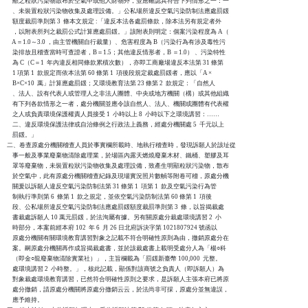
    顯之粒狀污染物散布於空氣中或他人財物外，並應確認其符合下列情形之一：一

    、未裝置粒狀污染物收集及處理設備。」公私場所違反空氣污染防制法應處罰鍰

    額度裁罰準則第 3  條本文規定 :「違反本法各處罰條款，除本法另有規定者外

    ，以附表所列之裁罰公式計算應處罰鍰。」該附表則明定：個案污染程度為 A（

    A＝1.0～3.0 ，由主管機關自行裁量）、危害程度為 B（污染行為有涉及毒性污

    染排放且稽查當時可查證者，B＝1.5；其他違反情形者，B ＝1.0） 、污染特性

    為 C（C＝1  年內違反相同條款累積次數），亦即工商廠場違反本法第 31 條第

    1 項第 1  款規定而依本法第 60 條第 1  項後段規定裁處罰鍰者，應以「A ×

    B×C×10  萬」計算應處罰鍰；又環境教育法第 23 條第 2  款規定：「自然人

    、法人、設有代表人或管理人之非法人團體、中央或地方機關（構）或其他組織

    有下列各款情形之一者，處分機關並應令該自然人、法人、機關或團體有代表權

    之人或負責環境保護權責人員接受 1  小時以上 8  小時以下之環境講習：……

    二、違反環境保護法律或自治條例之行政法上義務，經處分機關處 5  千元以上

    罰鍰。」

二、卷查原處分機關稽查人員於事實欄所載時、地執行稽查時，發現訴願人於該址從

    事一般及事業廢棄物清除處理業，於場區內露天燃燒廢棄木材、鐵桶、塑膠及耳

    罩等廢棄物，未裝置粒狀污染物收集及處理設備，致產生明顯粒狀污染物，散布

    於空氣中，此有原處分機關稽查紀錄及現場實況照片數幀等附卷可稽，原處分機

    關爰以訴願人違反空氣污染防制法第 31 條第 1  項第 1  款及空氣污染行為管

    制執行準則第 6  條第 1  款之規定，並依空氣污染防制法第 60 條第 1  項後

    段、公私場所違反空氣污染防制法應處罰鍰額度裁罰準則第 3  條，以旨揭裁處

    書裁處訴願人 10 萬元罰鍰，於法洵屬有據。另有關原處分裁處環境講習 2  小

    時部分，本案前經本府 102  年 6  月 26 日北府訴決字第 1021807924 號函以

    原處分機關有關環境教育講習對象之記載不符合明確性原則為由，撤銷原處分在

    案。嗣原處分機關再作成旨揭裁處書，並於該裁處書上載明受處分人為「楊○科

    （即金○龍廢棄物清除實業社）」，主旨欄載為「罰鍰新臺幣 100,000  元整。

    處環境講習 2  小時整。」，核此記載，顯係對該商號之負責人（即訴願人）為

    對象裁處環境教育講習，已然符合明確性原則之要求，是訴願人主張本府已將原

    處分撤銷，請原處分機關將原處分撤銷云云，於法尚非可採，原處分並無違誤，

    應予維持。
