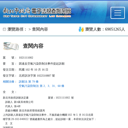
跳至主要內容
瀏覽路徑： >
查閱內容
瀏覽人數：69051265人
查閱內容
案
號：
1021111002
要
旨：
因違反空氣污染防制法事件提起訴願
發文日期：
民國 102 年 10 月 16 日
發文字號：
北府訴決字第 1022510887 號
相關法條
：
訴願法 第 79 條
空氣污染防制法 第 2、3、31、60 條
全
文：
新北市政府訴願決定書                                  案號：1021111002  號

    訴願人  新○家具有限公司

    代表人  張○祥

    原處分機關  新北市政府環境保護局

上列訴願人因違反空氣污染防制法事件，不服原處分機關 102  年 5  月 16 日北環

稽字第 20-102-040022  號裁處書所為之處分，提起訴願一案，本府依法決定如下：

    主    文

訴願駁回。
