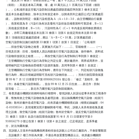
    ：「違反第 31 條第 1  項各款情形之一者，處 5  千元以上 10 萬元以下罰鍰

    （前段）；其違反者為工商廠、場，處 10 萬元以上 1  百萬元以下罰鍰（後段

    ）。」公私場所違反空氣污染防制法應處罰鍰額度裁罰準則第 3  條本文規定「

    違反本法各處罰條款，除本法另有規定者外，以附表所列之裁罰公式計算應處罰

    鍰」，該附表則明定：個案污染程度為 A （A＝1.0～3.0，由主管機關自行裁量

    ）、危害程度為 B（污染行為有涉及毒性污染排放且稽查當時可查證者，B＝1.5

    ；其他違反情形者，B＝1.0）、污染特性為 C（C＝1  年內違反相同條款累積次

    數），亦即工商廠場違反本法第 31 條第 1  項第 6  款規定而依本法第 60 條

    第 1  項後段規定裁處罰鍰者，應以「A × B × C × 10 萬」計算應處罰鍰；

    空氣污染防制法施行細則第 33 條第 1  項第 2  款第 1  目規定：「公私場所

    ……排放空氣污染物之檢查，其實施方式如下：……二、官能檢查：……（一）

    目視及目測：目視，指稽查人員以肉眼進行空氣污染源設施、操作條件、資料或

    污染物排放狀況之檢查……。」再按空氣污染行為管制執行準則第 3  條規定：

    「主管機關執行空氣污染行為管制之判定位置，應於廠房外、周界或周界外，並

    能明確判定污染物係由受稽查污染源所逸散」及同準則第 4  條第 1  款規定：

    「主管機關執行空氣污染行為管制時，應符合下列規定：一、判定粒狀污染物逸

    散行為時，應以目視確認明顯可見粒狀污染物排放……」；另依行政院環境保護

    署 99 年 7  月 12 日環署空字第 0990062918A  號公告：「修正『直轄市、縣

    （市）各級空氣污染防制區』，並自 99 年 12 月 25 日生效……新北市：防制

    區等級：二……」，新北市乃屬空氣污染防制區範圍內。

三、卷查原處分機關於前揭時地執行稽查時，發現訴願人於該址從事木材加工噴漆作

    業，惟無有效之空氣污染物收集及處理設備，並以抽風機將空氣污染物（粒狀污

    染物）散布於廠外造成空氣污染，此有原處分機關稽查紀錄（稽查紀錄編號：04

    -E-01038554 ）及現場實況照片數幀附卷可稽。準此，訴願人未具有效收集及處

    理之設備，致空氣污染物（粒狀污染物）散布於空氣中，違反空氣污染防制法第

    31  條第 1  項第 6  款及行政院環境保護署 91 年 8  月 15 日環署空字第 0

    910056279 Ｄ號公告第 1  條第 1  項第 4  款之規定，已足堪認定。是系爭處

    分，於法洵屬有據。

四、至訴願人主張本件抽風機係將漆粉排放在訴願人公司自己廠區內，不會影響鄰居

    ，且該廠房 2  樓工作區為夾層，不適合再放置重型機器云云。依原處分機關所
