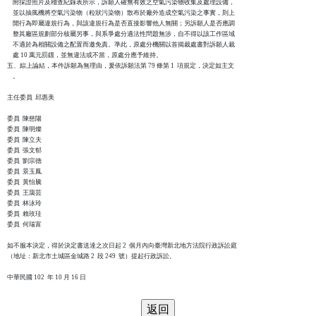
    附採證照片及稽查紀錄表所示，訴願人確無有效之空氣污染物收集及處理設備，

    並以抽風機將空氣污染物（粒狀污染物）散布於廠外造成空氣污染之事實，則上

    開行為即屬違規行為，與該違規行為是否直接影響他人無關；另訴願人是否應調

    整其廠區規劃部分核屬另事，與系爭處分適法性問題無涉，自不得以該工作區域

    不適於為相關設備之配置而邀免責。準此，原處分機關以首揭裁處書對訴願人裁

    處 10 萬元罰鍰，並無違法或不當，原處分應予維持。

五、綜上論結，本件訴願為無理由，爰依訴願法第 79 條第 1  項規定，決定如主文

    。

主任委員  邱惠美

委員  陳慈陽

委員  陳明燦

委員  陳立夫

委員  張文郁

委員  劉宗德

委員  景玉鳳

委員  黃怡騰

委員  王藹芸

委員  林泳玲

委員  賴玫珪

委員  何瑞富

如不服本決定，得於決定書送達之次日起 2  個月內向臺灣新北地方法院行政訴訟庭

（地址：新北市土城區金城路 2  段 249  號）提起行政訴訟。
