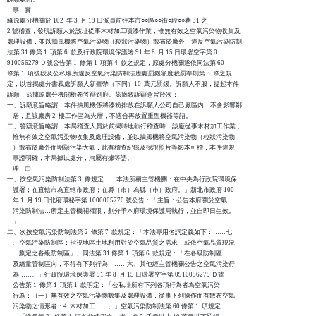
    事    實

緣原處分機關於 102  年 3  月 19 日派員前往本市○○區○○街○段○○巷 31 之 

2 號稽查，發現訴願人於該址從事木材加工噴漆作業，惟無有效之空氣污染物收集及

處理設備，並以抽風機將空氣污染物（粒狀污染物）散布於廠外，違反空氣污染防制

法第 31 條第 1  項第 6  款及行政院環境保護署 91 年 8  月 15 日環署空字第 0

910056279 Ｄ號公告第 1  條第 1  項第 4  款之規定，原處分機關遂依同法第 60

條第 1  項後段及公私場所違反空氣污染防制法應處罰鍰額度裁罰準則第 3  條之規

定，以首揭處分書裁處訴願人新臺幣（下同）10  萬元罰鍰。訴願人不服，提起本件

訴願，茲據原處分機關檢卷答辯到府。茲摘敘訴辯意旨於次：

一、訴願意旨略謂：本件抽風機係將漆粉排放在訴願人公司自己廠區內，不會影響鄰

    居，且該廠房 2  樓工作區為夾層，不適合再放置重型機器等語。

二、答辯意旨略謂：本局稽查人員於前揭時地執行稽查時，該廠從事木材加工作業，

    惟無有效之空氣污染物收集及處理設備，並以抽風機將空氣污染物（粒狀污染物

    ）散布於廠外而明顯污染大氣，此有稽查紀錄及採證照片等影本可稽，本件違規

    事證明確，本局據以處分，洵屬有據等語。

    理    由

一、按空氣污染防制法第 3  條規定：「本法所稱主管機關：在中央為行政院環境保

    護署；在直轄市為直轄市政府；在縣（市）為縣（巿）政府。」新北市政府 100

    年 1  月 19 日北府環秘字第 1000005770 號公告：「主旨：公告本府關於空氣

    污染防制法…所定主管機關權限，劃分予本府環境保護局執行，並自即日生效。

    」

二、次按空氣污染防制法第 2  條第 7  款規定：「本法專用名詞定義如下：……七

    、空氣污染防制區：指視地區土地利用對於空氣品質之需求，或依空氣品質現況

    ，劃定之各級防制區」、同法第 31 條第 1  項第 6  款規定：「在各級防制區

    及總量管制區內，不得有下列行為：……六、其他經主管機關公告之空氣污染行

    為……。」行政院環境保護署 91 年 8  月 15 日環署空字第 0910056279 Ｄ號

    公告第 1  條第 1  項第 1  款明定：「公私場所有下列各項行為者為空氣污染

    行為：（一）無有效之空氣污染物數集及處理設備，從事下列操作而有散布空氣

    污染物之情形者：4. 木材加工……。」空氣污染防制法第 60 條第 1  項規定
