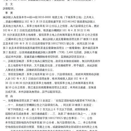
    主    文

訴願駁回。

    事    實

緣訴願人為坐落本市○○區○○段 0010-0000  地號土地（下稱系爭土地）之共有人

，原處分機關曾以 102  年 3  月 19 日北環衛蘆字第 1021461462 號函通知訴願人

及其他土地共有人，系爭土地有草長 50 公分以上之情形，為污染環境之行為，應於

102 年 4  月 2  日前完成清理改善。惟原處分機關於 101  年 4  月 30 日 11 時 

30  分許派員至系爭土地稽查，發現系爭土地上仍有雜草叢生草長逾 50 公分之情形

，已屬本府公告之污染環境行為，遂以訴願人違反廢棄物清理法第 27 條第 11 款規

定及本府 100  年 9  月 15 日北府環衛字第 1001278925 號公告，依同法第 50 條

第 3  款及本府環境保護局處理民眾違反廢棄物清理法（一般廢棄物）案件裁罰基準

第 2  點規定，以首揭裁處書裁處訴願人新臺幣（下同）2,400 元罰鍰。訴願人不服

，提起本件訴願，並據原處分機關檢卷答辯到府。茲摘敘訴辯意旨於次：

一、訴願意旨略謂：系爭土地為公園預定地，政府並未徵收或補助，無法利用及耕作

    。且土地那有不長草的，又不是亂丟垃圾，才長幾根野草，即予裁罰，未給訴願

    人陳述意見機會，請撤銷原罰鍰處分云云。

二、答辯意旨略謂：系爭土地長草逾 50 公分，污染環境衛生，前經本局限期命訴願

    人於 102  年 4  月 2  日前自行清理改善，惟本局稽查人員於 102  年 4  月

    30  日 11 時 30 分許派員至系爭土地稽查，發現系爭土地上仍有雜草叢生草長

    逾 50 公分之情形，業已違反前揭廢棄物清理法之規定，本局依法裁處，並無違

    法或不當。本件訴願為無理由，請予以駁回等語。

    理    由

一、按廢棄物清理法第 27 條第 11 款規定：「在指定清除地區內嚴禁有下列行為：

    …十一、其他經主管機關公告之污染環境行為。」同法第 50 條第 3  款規定：

    「有下列情形之一者，處 l  千 2  百元以上 6  千元以下罰鍰。經限期改善，

    屆期仍未完成改善者，按日連續處罰：…三、為第 27 條各款行為之一。」次按

    本府 100  年 9  月 15 日北府環衛字第 1001278925 號公告事項：「一、公告

    本市指定清除地區內空地草長逾 50 公分者，為污染環境行為。二、本公告所稱

    空地係指全部或部分閒置、荒廢之土地，或建築物四周全部或部分未利用之土地
