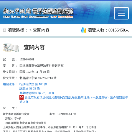
跳至主要內容
瀏覽路徑： >
查閱內容
瀏覽人數：69156450人
查閱內容
案
號：
1021040961
要
旨：
因違反廢棄物清理法事件提起訴願
發文日期：
民國 102 年 11 月 08 日
發文字號：
北府訴決字第 1022456713 號
相關法條
：
行政程序法 第 105 條
訴願法 第 79 條
廢棄物清理法 第 27、50 條
新北市政府環境保護局處理民眾違反廢棄物清理法（一般廢棄物）案件裁罰基準
第 2 條
全
文：
新北市政府訴願決定書                                  案號：1021040961  號

    訴願人  李○杉

    原處分機關  新北市政府環境保護局

上列訴願人因違反廢棄物清理法事件，不服原處分機關 102  年 7  月 11 日北環稽

字第 41-102-072253  號裁處書所為之處分，提起訴願一案，本府依法決定如下：
