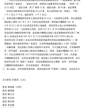
    。」又新北市政府環境保護局處理民眾違反廢棄物清理法（一般廢棄物）案件裁

    罰基準第 2  點規定：「違反本法者，依附表之裁量基準依法裁處。」附表一項

    次 32 規定：「違反法條：第 27 條第 11 款；裁罰法條：第 50 條；違反事實

    ：於指定清除地區內空地草長逾 50 公分者，為污染環境行為；罰鍰上、下限：

    1 千 2  百元- 6 千元；裁罰基準：2 千 4  百元。」

二、卷查原處分機關發現系爭土地有長草逾 50 公分、污染環境之情形，業已發函限

    期訴願人應於 102  年 4  月 2  日前完成清理改善，惟原處分機關於 102  年

    4 月 30 日 11 時 30 分許派員至系爭土地稽查，發現系爭土地上仍有雜草叢生

    草長逾 50 公分、污染環境之情形，此有 102  年 4  月 30 日稽查紀錄表影本

    及採證照片數幀等附卷可稽。故原處分機關以訴願人違反廢棄物清理法第 27 條

    第 11 款規定及本府 100  年 9  月 15 日北府環衛字第 1001278925 號公告，

    並依同法第 50 條第 3  款及本府環境保護局處理民眾違反廢棄物清理法（一般

    廢棄物）案件裁罰基準第 2  點規定，以系爭裁處書裁處訴願人 2,400  元罰鍰

    ，洵屬有據。至於訴願人辯稱土地那有不長草的，又不是亂丟垃圾，才長幾根野

    草，即予裁罰，未給訴願人陳述意見機會云云；惟查，原處分機關於 102  年 5

    月 2  日以北環稽字第 1021743636 號函請訴願人於收到該函 7  日內，向原處

    分機關陳述意見，此有送達證書可稽。惟訴願人未於期限內提出陳述意見，依行

    政程序法第 105  條第 3  項規定，視為放棄陳述意見之機會。從而，本件原處

    分機關所為裁罰處分，於法並無違誤，應予維持。

三、綜上論結，本件訴願為無理由，爰依訴願法第 79 條第 1  項規定，決定如主文

    。

主任委員  邱惠美（公出）

委員  陳慈陽（代理）

委員  陳明燦

委員  陳立夫

委員  張文郁

委員  劉宗德

委員  黃怡騰
