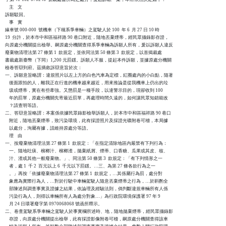
    主    文

訴願駁回。

    事    實

緣車號 000-000  號機車（下稱系爭車輛）之駕駛人於 100  年 6  月 27 日 10 時

19  分許，於本市中和區福祥路 90 巷口附近，隨地丟棄煙蒂，經民眾攝錄影存證，

向原處分機關提出檢舉。嗣原處分機關查得系爭車輛為訴願人所有，爰以訴願人違反

廢棄物清理法第 27 條第 1  款規定，並依同法第 50 條第 3  款規定，以首揭裁處

書裁處新臺幣（下同）1,200 元罰鍰。訴願人不服，提起本件訴願，並據原處分機關

檢卷答辯到府。茲摘敘訴辯意旨於次：

一、訴願意旨略謂：違規照片以左上方的白色汽車為定標，紅圈處內的小白點，隨著

    後面跟拍的人，離我正在行進的機車越來越近，用來推論是從我機車上仍出的垃

    圾或煙蒂，實在有些牽強。又懲罰是一種手段，以達警示目的，現卻收到 100

    年的罰單，原處分機關先寄最近罰單，再處理時間久遠的，如何讓民眾知錯能改

    ？請查明等語。

二、答辯意旨略謂：本案係依據民眾錄影檢舉訴願人，於本市中和區福祥路 90 巷口

    附近，隨地丟棄煙蒂，致污染環境，此有採證照片及採證光碟附卷可稽，本局據

    以處分，洵屬有據，請維持原處分等語。

    理    由

一、按廢棄物清理法第 27 條第 1  款規定：「在指定清除地區內嚴禁有下列行為：

    一、隨地吐痰、檳榔汁、檳榔渣，拋棄紙屑、煙蒂、口香糖、瓜果或其皮、核、

    汁、渣或其他一般廢棄物。」、同法第 50 條第 3  款規定：「有下列情形之一

    者，處 1  千 2  百元以上 6  千元以下罰鍰。…三、為第 27 條各款行為之一

    。」再按「依據廢棄物清理法第 27 條第 1  款規定，…其係屬行為罰，處分對

    象應為實際行為人，…對於行駛中車輛駕駛人隨意丟棄煙蒂之行為，…於斟酌全

    部陳述與調查事實及證據之結果，依論理及經驗法則，倘判斷違規車輛所有人係

    污染行為人，則得以車輛所有人為處分對象…」為行政院環境保護署 97 年 9  

    月 24 日環署廢字第 0970068068 號函所釋示。

二、卷查駕駛系爭車輛之駕駛人於事實欄所述時、地，隨地拋棄煙蒂，經民眾攝錄影

    存證，向原處分機關提出檢舉，此有採證影像附卷可稽，嗣原處分機關查得該車
