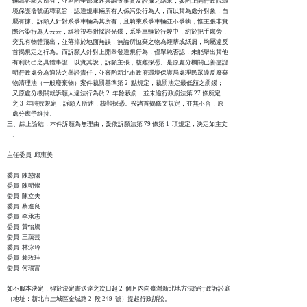
    輛為訴願人所有，並斟酌全部陳述與調查事實及證據之結果，參酌上開行政院環

    境保護署號函釋意旨，認違規車輛所有人係污染行為人，而以其為處分對象，自

    屬有據。訴願人針對系爭車輛為其所有，且騎乘系爭車輛並不爭執，惟主張非實

    際污染行為人云云，經檢視卷附採證光碟，系爭車輛於行駛中，約於把手處旁，

    突見有物體飛出，並落掉於地面無誤，無論所拋棄之物為煙蒂或紙屑，均屬違反

    首揭規定之行為。而訴願人針對上開舉發違規行為，僅單純否認，未能舉出其他

    有利於己之具體事證，以實其說，訴願主張，核難採憑。是原處分機關已善盡證

    明行政處分為適法之舉證責任，並審酌新北市政府環境保護局處理民眾違反廢棄

    物清理法（一般廢棄物）案件裁罰基準第 2  點規定，裁罰法定最低額之罰鍰；

    又原處分機關就訴願人違法行為於 2  年餘裁罰，並未逾行政罰法第 27 條所定

    之 3  年時效規定，訴願人所述，核難採憑。揆諸首揭條文規定，並無不合，原

    處分應予維持。

三、綜上論結，本件訴願為無理由，爰依訴願法第 79 條第 1  項規定，決定如主文

    。

主任委員  邱惠美

委員  陳慈陽

委員  陳明燦

委員  陳立夫

委員  蔡進良

委員  李承志

委員  黃怡騰

委員  王藹芸

委員  林泳玲

委員  賴玫珪

委員  何瑞富

如不服本決定，得於決定書送達之次日起 2  個月內向臺灣新北地方法院行政訴訟庭

（地址：新北市土城區金城路 2  段 249  號）提起行政訴訟。
