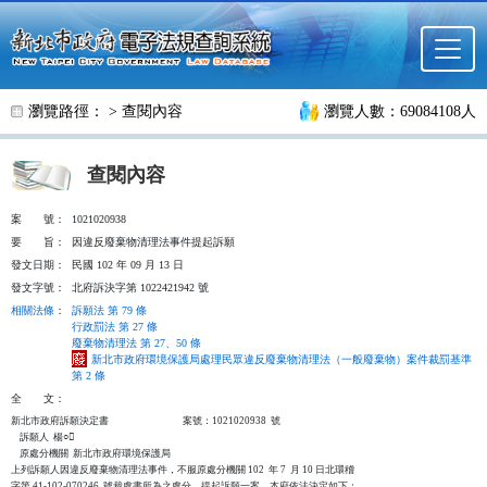
跳至主要內容
瀏覽路徑： >
查閱內容
瀏覽人數：69084108人
查閱內容
案
號：
1021020938
要
旨：
因違反廢棄物清理法事件提起訴願
發文日期：
民國 102 年 09 月 13 日
發文字號：
北府訴決字第 1022421942 號
相關法條
：
訴願法 第 79 條
行政罰法 第 27 條
廢棄物清理法 第 27、50 條
新北市政府環境保護局處理民眾違反廢棄物清理法（一般廢棄物）案件裁罰基準
第 2 條
全
文：
新北市政府訴願決定書                                  案號：1021020938  號

    訴願人  楊○

    原處分機關  新北市政府環境保護局

上列訴願人因違反廢棄物清理法事件，不服原處分機關 102  年 7  月 10 日北環稽

字第 41-102-070246  號裁處書所為之處分，提起訴願一案，本府依法決定如下：
