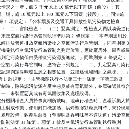
  項各款情形之一者，處 5  千元以上 10 萬元以下罰鍰（前段）；其

廠、場，處 10 萬元以上 100  萬元以下罰鍰（後段）。」同法施

33 條第 1  項規定：「公私場所及交通工具排放空氣污染物之檢查，

式如下：…二、官能檢查：…（二）惡臭測定：指檢查人員以嗅覺進行
。」末按空氣污染行為管制執行準則第 2  條規定：「本準則適用於

執行未經排放管道排放空氣污染物之空氣污染行為管制。」同準則第 3
「主管機關執行空氣污染行為管制之判定位置，應於廠房外、周界或周
明確判定污染物係由受稽查污染源所逸散。」同準則第 4  條規定：

關執行空氣污染行為管制時，應符合下列規定：…二、判定惡臭污染行
繪製或記錄判定臭味發生源之相關位置，並描述現場聞到之氣味。…」
8  條第 1  款規定：「主管機關執行本法第三十一條第一項第三款及

行為管制時，除確認污染源有產生惡臭或有毒氣體外，並應確認其符合
之一：一、未裝置惡臭或有毒氣體收集及處理設備。」

處分機關稽查人員於事實欄所載時、地執行稽查時，查獲訴願人於
膠袋加工製成作業，使用封口機加熱、烘烤塑膠顆粒原料時，未於現場
收集及處理設備，致產生惡臭（塑膠味及香料味等不適味道）污染空氣
染防制法第 31 條第 1  項第 3  款及空氣污染行為管制執行準則
