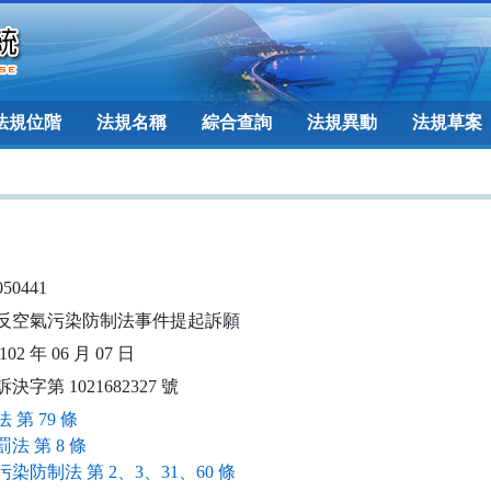
法規位階
法規名稱
綜合查詢
法規異動
法規草案
050441
反空氣污染防制法事件提起訴願
02 年 06 月 07 日
決字第 1021682327 號
 第 79 條
法 第 8 條
染防制法 第 2、3、31、60 條