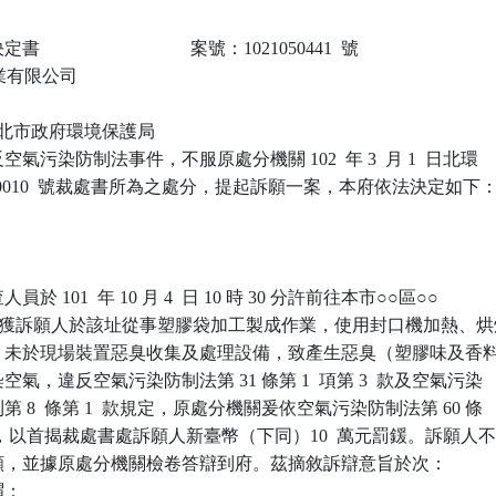
                            案號：1021050441  號

企業有限公司

 新北市政府環境保護局

污染防制法事件，不服原處分機關 102  年 3  月 1  日北環

2-020010  號裁處書所為之處分，提起訴願一案，本府依法決定如下：
 101  年 10 月 4  日 10 時 30 分許前往本市○○區○○

獲訴願人於該址從事塑膠袋加工製成作業，使用封口機加熱、烘烤
，未於現場裝置惡臭收集及處理設備，致產生惡臭（塑膠味及香料
氣，違反空氣污染防制法第 31 條第 1  項第 3  款及空氣污染

 8  條第 1  款規定，原處分機關爰依空氣污染防制法第 60 條

定，以首揭裁處書處訴願人新臺幣（下同）10  萬元罰鍰。訴願人不
願，並據原處分機關檢卷答辯到府。茲摘敘訴辯意旨於次：

：
