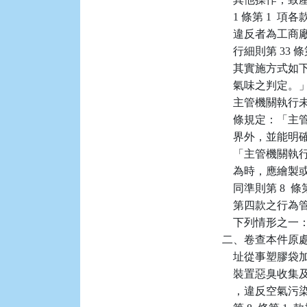
    1 條第 1
    違反者為工商
    行細則第 
    其實施方
    氣味之判定
    主管機關
    條規定：
    界外，並能
    「主管機
    為時，應
    同準則第 
    第四款之
    下列情形
二、卷查本件原
    址從事塑
    裝置惡臭
    ，違反空氣污