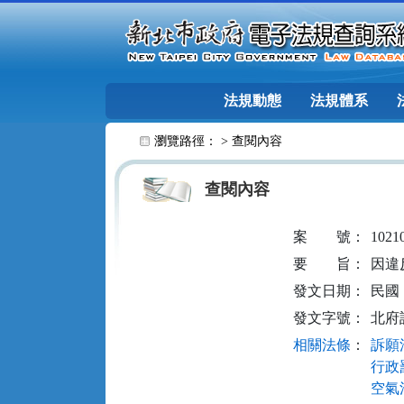
跳至主要內容
法規動態
法規體系
:::
瀏覽路徑： >
查閱內容
查閱內容
案
號：
1021
要
旨：
因違
發文日期：
民國 1
發文字號：
北府訴
相關法條
：
訴願法
行政罰
空氣污