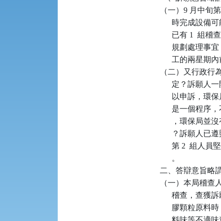
（一）9 月中旬
      時完成設
      已有 
      規劃處理
      工的兩星期
（二）又行政行
      定？
      以申
      是一個程
      ，環
      ？訴願
      第 2
      。

二、答辯意旨略謂
（一）本局稽查人員於 
      稽查
      膠顆
      料味等不