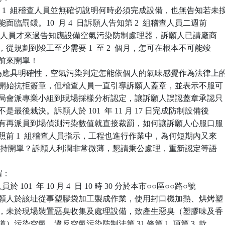
第 1  組稽查人員並無確切說明何時必須完成設備，也無告知若未按
備可能面臨罰鍰。10  月 4  日訴願人告知第 2  組稽查人員二週前

1  組稽查人員才來過告知應設備空氣污染防制處理器，訴願人已請廠商

事宜，從規劃到竣工至少需要 1  至 2  個月，怎可在根本不可能竣

內前來開單！

為應具明確性，空氣污染判定怎能依個人的氣味感覺作為法律上的
訴願人一開始抗拒簽章，但稽查人員一直引導訴願人蓋章，並表示不服可

訴，環保局會派專業小組到現場採樣分析認定，讓訴願人誤認蓋章承認只

序，不是最後裁決。訴願人於 101  年 11 月 17 日完成防制設備後

保局並沒有再派員到場偵測污染數值就直接裁罰，如何讓訴願人心服口服

人已遵照前 1  組稽查人員指示，工程也進行作業中，為何短期內又來

  組人員堅持開單？訴願人利潤非常微薄，懇請秉公處理，重新認定等語

：

101  年 10 月 4  日 10 時 30 分於本市○○區○○路○號

，查獲訴願人於該址從事塑膠袋加工製成作業，使用封口機加熱、烘烤塑

粒原料時，未於現場裝置惡臭收集及處理設備，致產生惡臭（塑膠味及香

適味道）污染空氣，違反空氣污染防制法第 31 條第 1  項第 3  款
