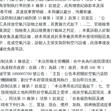
染行為管制執行準則第 8  條第 1  款規定，此有稽查紀錄影本及採

 9  幀附卷可稽，其違規事實明確，本局據以處分，洵屬有據。

制法施行細則第 33 條第 1  項第 2  款第 2  目規定：「公

所及交通工具排放空氣污染物之檢查，其實施方式如下：…二、官能檢查

（二）惡臭測定：指檢查人員以嗅覺進行氣味之判定。」本案訴願人於製

未設置惡臭收集及處理設備，經本局派員於系爭廠房周界外發現明顯惡臭

散於空氣中，造成空氣污染，訴願人主張安裝防制空污設備，此係事後改

尚難據此免責等語。

制法第 3  條規定：「本法所稱主管機關：在中央為行政院環境保
轄市為直轄市政府；在縣（市）為縣（巿）政府」本府 100  年 1 

北府環秘字第 1000005700 號公告：「主旨：公告本府關於空氣污染防

訂主管機關權限，劃分予本府環境保護局執行，並自即日生效。」

制法第 2  條第 7  款規定：「本法專用名詞定義如下：七、空

制區：指視地區土地利用對於空氣品質之需求，或依空氣品質現況，劃
區。」同法第 31 條第 1  項第 3  款規定：「在各級防制區及總

內，不得有下列行為：三、置放、混合、攪拌、加熱、烘烤物質或從事
產生惡臭或有毒氣體。」同法第 60 條第 1  項規定：「違反第 3
