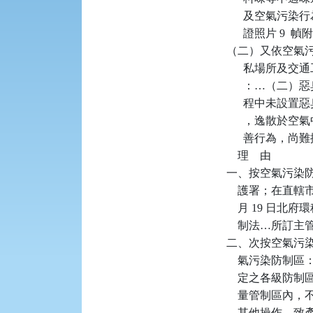
      及空氣污
      證照片
（二）又依空氣污染防
      私場
      ：…
      程中
      ，逸
      善行為，
    理    由

一、按空氣污染防
    護署；在直
    月 19 日
    制法…所
二、次按空氣污染防
    氣污染防
    定之各級防制
    量管制區
    其他操作，致