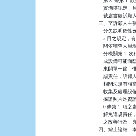
    第 8  條
    實洵堪認定
    裁處書處訴願
三、至訴願人主
    分欠缺明確性
    2 目之
    關依稽查
    分機關第 
    成設備可
    來開單一節
    罰責任，
    相關法規
    收集及處
    採證照片足資
    0 條第 
    解免違規
    之改善行
四、綜上論結，本件