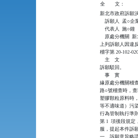
全
文：
新北市政府訴願決定書      
    訴願人  孟○
    代表人  施○鐘

    原處分機關 
上列訴願人因違反空氣
稽字第 20-10
    主    文

訴願駁回。

    事    實

緣原處分機關稽查人員於
路○號稽查時，查
塑膠顆粒原料時
等不適味道）污染空
行為管制執行準則第
第 1  項後段規
服，提起本件訴
一、訴願意旨略謂