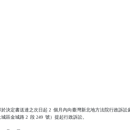
於決定書送達之次日起 2  個月內向臺灣新北地方法院行政訴訟庭
區金城路 2  段 249  號）提起行政訴訟。
