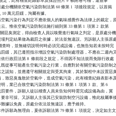
第 1  款規定，此有稽查紀錄影本及採證照片 9  幀附卷可稽，違規事

，原處分機關依空氣污染防制法第 60 條第 1  項後段規定，以首揭

人 10 萬元罰鍰，洵屬有據。

張空氣污染行為判定不應依個人的氣味感覺作為法律上的裁定，原
云云。惟依空氣污染防制法施行細則第 33 條第 1  項第 2  款第

規定，有關惡臭測定，得由檢查人員以嗅覺進行氣味之判定，是原處分機
人員現場判定結果做為裁罰之依據，於法並無違誤。另訴願人主張原處
1  次稽查時，並無確切說明何時必須完成設備，也無告知若未按時完

能面臨罰鍰，其已遵照指示增設空氣污染防制處理器，不應在二週內又
，惟依行政罰法第 8  條前段之規定，不得因不知法規而免除行政處

訴願人既從事可能產生空氣污染之行業，自應對於有關空氣污染防制之
有相當之認知，並應遵守相關規定與受其拘束，其於製程中未設置惡臭
理設備，致惡臭逸散於空氣中，造成空氣污染，此有稽查紀錄表影本及
證明，業已合致空氣污染防制法第 31 條第 1  項第 3  款、第 6

1  項之處罰要件，訴願人徒以稽查人員未告知何時需完成設備為由，冀

責任，要非可採。又訴願人主張其已安裝防制空污設備，惟此核屬事後
為，亦難據以免責，原處分依法並無違誤，應予維持。

訴願為無理由，爰依訴願法第 79 條第 1  項規定，決定如主文