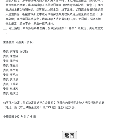
    況照片觀之，系爭路面確實因訴願人施工作業時，未做好防護措施，致泥砂污染

    整條道路之路面，此亦經訴願人於舉發通知書（陳述意見欄記載：無意見）及稽

    查紀錄上簽名確認無訛，是訴願人上開主張，核不足採。從而原處分機關依訴願

    人違規情節，衡酌首揭新北市政府環境保護局處理民眾違反廢棄物清理法（一般

    廢棄物）案件裁罰基準規定，裁處訴願人法定最低額 1,200  元罰鍰，揆諸首揭

    條文規定，並無不合，原處分應予維持。

三、綜上論結，本件訴願為無理由，爰依訴願法第 79 條第 1  項規定，決定如主文

    。

主任委員  邱惠美（請假）

委員  何瑞富（代理）

委員  陳慈陽

委員  陳明燦

委員  陳立夫

委員  張文郁

委員  李承志

委員  黃怡騰

委員  王藹芸

委員  林泳玲

委員  賴玫珪

如不服本決定，得於決定書送達之次日起 2  個月內向臺灣新北地方法院行政訴訟庭

（地址：新北市土城區金城路 2  段 249  號）提起行政訴訟。

中華民國 102  年 5  月 6  日
