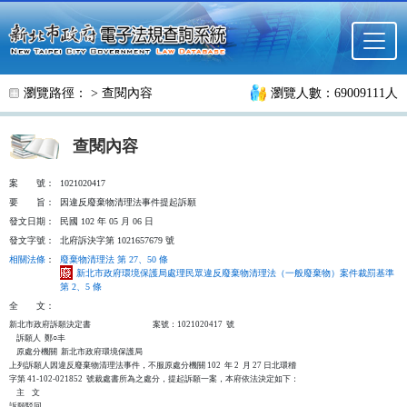
跳至主要內容
瀏覽路徑： >
查閱內容
瀏覽人數：69009111人
查閱內容
案
號：
1021020417
要
旨：
因違反廢棄物清理法事件提起訴願
發文日期：
民國 102 年 05 月 06 日
發文字號：
北府訴決字第 1021657679 號
相關法條
：
廢棄物清理法 第 27、50 條
新北市政府環境保護局處理民眾違反廢棄物清理法（一般廢棄物）案件裁罰基準
第 2、5 條
全
文：
新北市政府訴願決定書                                  案號：1021020417  號

    訴願人  鄭○丰

    原處分機關  新北市政府環境保護局

上列訴願人因違反廢棄物清理法事件，不服原處分機關 102  年 2  月 27 日北環稽

字第 41-102-021852  號裁處書所為之處分，提起訴願一案，本府依法決定如下：

    主    文

訴願駁回。
