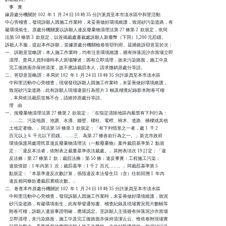
    事    實

緣原處分機關於 102  年 1  月 24 日 10 時 35 分許派員至本市淡水區中和里活動

中心旁稽查，發現訴願人因施工作業時，未妥善做好環境維護，致泥砂污染道路，有

礙環境衛生。原處分機關爰以訴願人違反廢棄物清理法第 27 條第 2  款規定，依同

法第 50 條第 3  款規定，以首揭裁處書裁處訴願人新臺幣（下同）1,200 元罰鍰。

訴願人不服，提起本件訴願，並據原處分機關檢卷答辯到府。茲摘敘訴辯意旨於次：

一、訴願意旨略謂：本人施工作業時，均有注意環境維護，雖有掉落泥沙亦當場立即

    清理。貴局人員到場時本人當場陳述：因有立即清理，故未污染路面，施工中及

    完工後路面亦保持清潔，故不應該裁罰本人，請求撤銷原處分等語。

二、答辯意旨略謂：本局於 102  年 1  月 24 日 10 時 35 分許派員至本市淡水區

    中和里活動中心旁稽查，現場發現訴願人因施工作業時，未妥善做好環境維護，

    致泥砂污染道路，此有訴願人現場違規行為照片 3  幀及稽查紀錄影本附卷可稽

    ，本局依法裁罰並無不合，請維持原處分等語。

    理    由

一、按廢棄物清理法第 27 條第 2  款規定：「在指定清除地區內嚴禁有下列行為：

    ……二、污染地面、池溏、水溝、牆壁、樑柱、電桿、樹木、道路、橋樑或其他

    土地定著物。」同法第 50 條第 3  款規定：「有下列情形之一者，處 1  千 2

    百元以上 6  千元以下罰鍰。……三、為第 27 條各款行為之一。」新北市政府

    環境保護局處理民眾違反廢棄物清理法（一般廢棄物）案件裁罰基準第 2  點規

    定：「違反本法者，依附表之裁量基準依法裁處。」其附表項次 19 訂定：「違

    反法條：第 27 條第 2  款；裁罰法條：第 50 條；違反事實：工程施工污染；

    違規情節：1 年內第 1  次；裁罰基準：1 千 2  百元……。」同裁罰基準第 5

    點規定：「本基準違反次數計算，係指違反本法發生日（含）往前回溯 1  年內

    違反相同條款遭裁罰累積次數。」

二、卷查本件原處分機關於 102  年 1  月 24 日 10 時 35 分許派員至本市淡水區

    中和里活動中心旁稽查，發現訴願人因施工作業時，未妥善做好環境維護，致泥

    砂污染道路，有礙環境衛生，此有舉發通知書、稽查紀錄及現場實況照片數幀等

    附卷可稽，訴願人違規事證明確，應堪認定。至訴願人主張雖有掉落泥沙亦當場

    立即清理，未污染路面，施工中及完工後路面亦保持清潔云云。惟依卷附現場實
