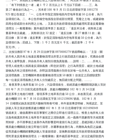
    ……十一、其他經主管機關公告之污染環境行為。」同法第 50 條第 3  款規定

    ：「有下列情形之一者，處 1  千 2  百元以上 6  千元以下罰鍰：……三、為

    第 27 條各款行為之一。」另本府 100  年 9  月 15 日北府環衛字第 1001278

    925 號公告規定：「一、公告本市指定清除地區內空地草長逾 50 公分者，為污

    染環境行為。二、本公告所稱空地係指全部或部分閒置、荒廢之土地，或建築物

    四周全部或部分未利用之土地。」又新北市政府環境保護局處理民眾違反廢棄物

    清理法（一般廢棄物）案件裁罰基準第 2  點規定：「違反本法者，依附表之裁

    量基準依法裁處。」其附表項次 32 規定：「違反法條：第 27 條第 11 款；裁

    罰法條：第 50 條；違反事實：於指定清除地區內空地草長逾 50 公分者，為污

    染環境行為；罰鍰上、下限：1  千 2  百元至 6  千元；裁罰基準：2  千 4  

    百元/件。」

二、次按法務部 97 年 1  月 29 日法律字第 0970000279 號函釋略以：「主旨：關

    於共有人因共有土地違反廢棄物清理法所受之行政罰鍰及行政處分，究應由全體

    共有人連帶負責，抑由各共有人個別分擔負責疑義……說明：二、……所有人、

    管理人或使用人係因違反清除義務（即怠於清理）之行為而受罰，縱於土地或建

    築物為共有之情形時亦然。亦即該清理義務分別存在於每一位共有人，如有違反

    該清理義務，主管機關本應依廢棄物清理法第 50 條第 1  款規定之罰鍰額度對

    每一位違反清理義務之共有人分別處罰之，無罰鍰分配之問題。……」

三、卷查系爭土地草長逾 50 公分，污染環境衛生，前經原處分機關限期訴願人等於

    101 年 7  月 23 日前完成清理改善，原處分機關嗣於 102  年 1  月 14 日派

    員至系爭土地進行稽查，發現系爭土地草長仍逾 50 公分，未改善完成，此有原

    處分機關 101  年 7  月 16 日北環衛五字第 1012139696 號函、102 年 1  月 

    14  日稽查紀錄及採證照片數幀等附卷可稽，本件違規事證明確，洵堪認定。至

    訴願人等主張於接獲原處分機關 102  年 1  月 18 日北環稽字第 1021096949

    號函來文，雖值農曆年前百事繁忙之際仍立即進行清理云云。惟查土地所有人依

    法負有維護其所有土地草長不逾規定之清除義務，此一義務不因豪雨等天候因素

    而卸卻，亦不因事後之改善作為而影響是時違規行為之認定，是縱訴願人等於接

    獲原處分機關函文後立即進行清理，亦屬事後改善行為，尚難執為免罰之論據。

    從而原處分機關經審酌訴願人等違規情節，並衡酌首揭新北市政府環境保護局處

    理民眾違反廢棄物清理法（一般廢棄物）案件裁罰基準規定，於法定裁罰額度內
