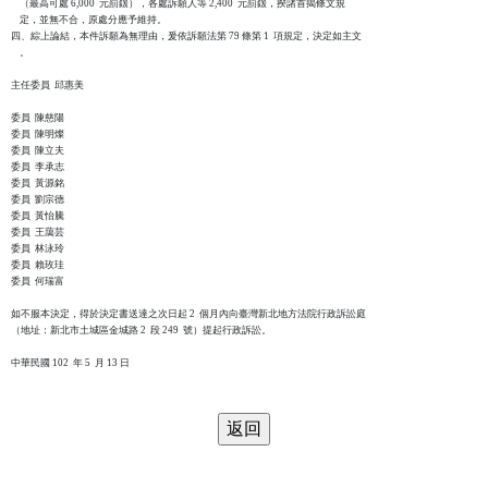
    （最高可處 6,000  元罰鍰），各處訴願人等 2,400  元罰鍰，揆諸首揭條文規

    定，並無不合，原處分應予維持。

四、綜上論結，本件訴願為無理由，爰依訴願法第 79 條第 1  項規定，決定如主文

    。

主任委員  邱惠美

委員  陳慈陽

委員  陳明燦

委員  陳立夫

委員  李承志

委員  黃源銘

委員  劉宗德

委員  黃怡騰

委員  王藹芸

委員  林泳玲

委員  賴玫珪

委員  何瑞富

如不服本決定，得於決定書送達之次日起 2  個月內向臺灣新北地方法院行政訴訟庭

（地址：新北市土城區金城路 2  段 249  號）提起行政訴訟。

中華民國 102  年 5  月 13 日
