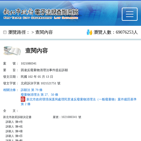
跳至主要內容
瀏覽路徑： >
查閱內容
瀏覽人數：69076253人
查閱內容
案
號：
1021080341
要
旨：
因違反廢棄物清理法事件提起訴願
發文日期：
民國 102 年 05 月 13 日
發文字號：
北府訴決字第 1021521751 號
相關法條
：
訴願法 第 79 條
廢棄物清理法 第 27、50 條
新北市政府環境保護局處理民眾違反廢棄物清理法（一般廢棄物）案件裁罰基準
第 2 條
全
文：
新北市政府訴願決定書                                  案號：1021080341  號

    訴願人  陳○培

    訴願人  陳○炫

    訴願人  陳○塘

    訴願人  陳○芬

    訴願人  陳○毅
