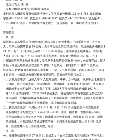
    選定代表人  陳○塘

    原處分機關  新北市政府環境保護局

上列訴願人因違反廢棄物清理法事件，不服原處分機關 102  年 3  月 8  日北環稽

字第 41-102-031845  號至第 41-102-031847  號及第 41-102-031849  號及第 41-

102-031850  號共 5  件裁處書所為之處分，提起訴願一案，本府依法決定如下：

    主    文

訴願駁回。

    事    實

緣訴願人等為坐落本市○○區○○段 0035-0000  地號土地（下稱系爭土地）之共有

人，系爭土地因草長逾 50 公分，為本府公告之污染環境行為，前經原處分機關以 1

01  年 7  月 16 日北環衛五字第 1012139696 號函，限期系爭土地共有人（即訴願

人等）於 101  年 7  月 23 日前完成清理改善。嗣原處分機關於 102  年 1  月 1

4 日派員至系爭土地進行複查，發現系爭土地草長仍逾 50 公分，未改善完成，爰以

訴願人等違反廢棄物清理法第 27 條第 11 款規定，依同法第 50 條第 3  款規定，

以首揭 5  件裁處書各處訴願人新臺幣（下同）2,400 元罰鍰。訴願人等不服，提起

本件訴願，並據原處分機關檢卷答辯到府。茲摘敘訴辯意旨於次：

一、訴願意旨略謂：訴願人等 5  人散居宜蘭、中和、永和地區，就系爭土地實難日

    日查詢，惟仍定期委請工班清理雜草、整理環境，如因未達清理時段，遇原處分

    機關稽查亦立即處理，並非置之不理，訴願人等於接獲原處分機關 102  年 1 

    月 18 日北環稽字第 1021096949 號函來文，雖值農曆年前百事繁忙之際仍立即

    進行清理，另有關該地區常有不明人士傾倒廢棄物、垃圾情事，訴願人等也製作

    了一部分鐵板圍籬阻止濫倒廢棄物，請求撤銷原處分等語。

二、答辯意旨略謂：本局於 102  年 1  月 14 日 10 時 10 分派員至本市五股區新

    城五路與芳洲九路交叉口（○○段 0035-0000  地號）稽查時，查獲訴願人等於

    指定清除地區內所持有之空地，因閒置疏於管理維護，致草長逾 50 公分，影響

    環境衛生，本案訴願人等違規事實明確，本局依法各裁處訴願人等 2,400  元罰

    鍰，於法並無不合，請維持原處分等語。

    理    由

一、按廢棄物清理法第 27 條第 11 款規定：「在指定清除地區內嚴禁有下列行為：
