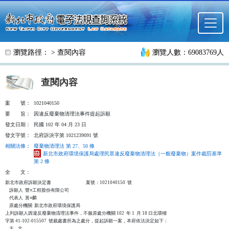
跳至主要內容
瀏覽路徑： >
查閱內容
瀏覽人數：69083769人
查閱內容
案
號：
1021040150
要
旨：
因違反廢棄物清理法事件提起訴願
發文日期：
民國 102 年 04 月 23 日
發文字號：
北府訴決字第 1021239091 號
相關法條
：
廢棄物清理法 第 27、50 條
新北市政府環境保護局處理民眾違反廢棄物清理法（一般廢棄物）案件裁罰基準
第 2 條
全
文：
新北市政府訴願決定書                                  案號：1021040150  號

    訴願人  豐○工程股份有限公司

    代表人  黃○麟

    原處分機關  新北市政府環境保護局

上列訴願人因違反廢棄物清理法事件，不服原處分機關 102  年 1  月 18 日北環稽

字第 41-102-015507  號裁處書所為之處分，提起訴願一案，本府依法決定如下：

    主    文
