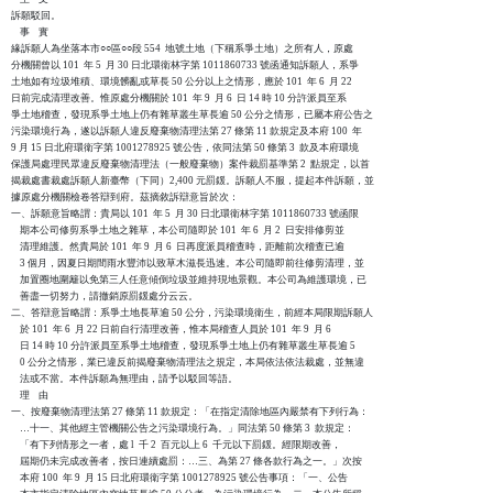
訴願駁回。

    事    實

緣訴願人為坐落本市○○區○○段 554  地號土地（下稱系爭土地）之所有人，原處

分機關曾以 101  年 5  月 30 日北環衛林字第 1011860733 號函通知訴願人，系爭

土地如有垃圾堆積、環境髒亂或草長 50 公分以上之情形，應於 101  年 6  月 22

日前完成清理改善。惟原處分機關於 101  年 9  月 6  日 14 時 10 分許派員至系

爭土地稽查，發現系爭土地上仍有雜草叢生草長逾 50 公分之情形，已屬本府公告之

污染環境行為，遂以訴願人違反廢棄物清理法第 27 條第 11 款規定及本府 100  年 

9 月 15 日北府環衛字第 1001278925 號公告，依同法第 50 條第 3  款及本府環境

保護局處理民眾違反廢棄物清理法（一般廢棄物）案件裁罰基準第 2  點規定，以首

揭裁處書裁處訴願人新臺幣（下同）2,400 元罰鍰。訴願人不服，提起本件訴願，並

據原處分機關檢卷答辯到府。茲摘敘訴辯意旨於次：

一、訴願意旨略謂：貴局以 101  年 5  月 30 日北環衛林字第 1011860733 號函限

    期本公司修剪系爭土地之雜草，本公司隨即於 101  年 6  月 2  日安排修剪並

    清理維護。然貴局於 101  年 9  月 6  日再度派員稽查時，距離前次稽查已逾 

    3 個月，因夏日期間雨水豐沛以致草木滋長迅速。本公司隨即前往修剪清理，並

    加置圈地圍籬以免第三人任意傾倒垃圾並維持現地景觀。本公司為維護環境，已

    善盡一切努力，請撤銷原罰鍰處分云云。

二、答辯意旨略謂：系爭土地長草逾 50 公分，污染環境衛生，前經本局限期訴願人

    於 101  年 6  月 22 日前自行清理改善，惟本局稽查人員於 101  年 9  月 6  

    日 14 時 10 分許派員至系爭土地稽查，發現系爭土地上仍有雜草叢生草長逾 5

    0 公分之情形，業已違反前揭廢棄物清理法之規定，本局依法依法裁處，並無違

    法或不當。本件訴願為無理由，請予以駁回等語。

    理    由

一、按廢棄物清理法第 27 條第 11 款規定：「在指定清除地區內嚴禁有下列行為：

    …十一、其他經主管機關公告之污染環境行為。」同法第 50 條第 3  款規定：

    「有下列情形之一者，處 l  千 2  百元以上 6  千元以下罰鍰。經限期改善，

    屆期仍未完成改善者，按日連續處罰：…三、為第 27 條各款行為之一。」次按

    本府 100  年 9  月 15 日北府環衛字第 1001278925 號公告事項：「一、公告
