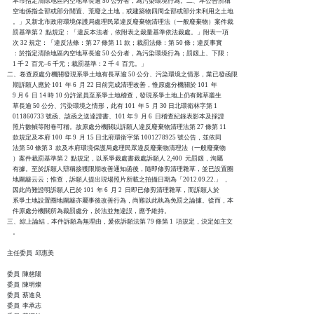
    本市指定清除地區內空地草長逾 50 公分者，為污染環境行為。二、本公告所稱

    空地係指全部或部分閒置、荒廢之土地，或建築物四周全部或部分未利用之土地

    。」又新北市政府環境保護局處理民眾違反廢棄物清理法（一般廢棄物）案件裁

    罰基準第 2  點規定：「違反本法者，依附表之裁量基準依法裁處。」附表一項

    次 32 規定：「違反法條：第 27 條第 11 款；裁罰法條：第 50 條；違反事實

    ：於指定清除地區內空地草長逾 50 公分者，為污染環境行為；罰鍰上、下限：

    1 千 2  百元–6 千元；裁罰基準：2 千 4  百元。」

二、卷查原處分機關發現系爭土地有長草逾 50 公分、污染環境之情形，業已發函限

    期訴願人應於 101  年 6  月 22 日前完成清理改善，惟原處分機關於 101  年

    9 月 6  日 14 時 10 分許派員至系爭土地稽查，發現系爭土地上仍有雜草叢生

    草長逾 50 公分、污染環境之情形，此有 101  年 5  月 30 日北環衛林字第 1

    011860733 號函、該函之送達證書、101 年 9  月 6  日稽查紀錄表影本及採證

    照片數幀等附卷可稽。故原處分機關以訴願人違反廢棄物清理法第 27 條第 11 

    款規定及本府 100  年 9  月 15 日北府環衛字第 1001278925 號公告，並依同

    法第 50 條第 3  款及本府環境保護局處理民眾違反廢棄物清理法（一般廢棄物

    ）案件裁罰基準第 2  點規定，以系爭裁處書裁處訴願人 2,400  元罰鍰，洵屬

    有據。至於訴願人辯稱接獲限期改善通知函後，隨即修剪清理雜草，並已設置圈

    地圍籬云云；惟查，訴願人提出現場照片所載之拍攝日期為「2012.09.22.」 ，

    因此尚難證明訴願人已於 101  年 6  月 2  日即已修剪清理雜草，而訴願人於

    系爭土地設置圈地圍籬亦屬事後改善行為，尚難以此執為免罰之論據。從而，本

    件原處分機關所為裁罰處分，於法並無違誤，應予維持。

三、綜上論結，本件訴願為無理由，爰依訴願法第 79 條第 1  項規定，決定如主文

    。

主任委員  邱惠美

委員  陳慈陽

委員  陳明燦

委員  蔡進良

委員  李承志
