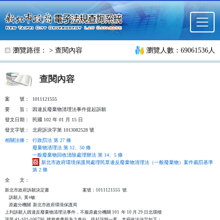
跳至主要內容
瀏覽路徑： >
查閱內容
瀏覽人數：69061536人
查閱內容
案
號：
1011121555
要
旨：
因違反廢棄物清理法事件提起訴願
發文日期：
民國 102 年 01 月 15 日
發文字號：
北府訴決字第 1013082528 號
相關法條
：
行政罰法 第 27 條
廢棄物清理法 第 12、50 條
一般廢棄物回收清除處理辦法 第 14、5 條
新北市政府環境保護局處理民眾違反廢棄物清理法（一般廢棄物）案件裁罰基準
第 2 條
全
文：
新北市政府訴願決定書                                  案號：1011121555  號

    訴願人  黃○敏

    原處分機關  新北市政府環境保護局

上列訴願人因違反廢棄物清理法事件，不服原處分機關 101  年 10 月 29 日北環稽

字第 41-101-106796  號裁處書所為之處分，提起訴願一案，本府依法決定如下：
