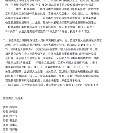
    機關或受託機構之垃圾車清除。（二）投置於執行機關設置之一般垃圾貯存設備

    內」本府環境保護局 100  年 5  月 20 日北環衛字第 1000045350 號公告規定

    ：「一、本市一般廢棄物……應使用本市專用垃圾袋將垃圾包紮妥當，依本市規

    定時間及垃圾車到達停靠收集點後，直接投入垃圾車內，交付清除。二、廢棄物

    不得任意棄置於地面……。三、未依本公告規定排出或違規棄置一般廢棄物者，

    依違反廢棄物清理法……處罰」行為時本府環境保護局處理違反廢棄物清理法（

    一般廢棄物）案件裁罰基準（下稱裁罰基準）第 2  點之附表一項次 7  規定：

    3 年內第 1  次違反廢棄物清理法第 12 條及第 50 條者，裁處 1  千 2  百元

    。

二、卷查原處分機關環保稽查人員於事實欄所述時、地，發現訴願人任意將垃圾棄置

    現場，此有現場採證照片數幀、採證光碟附卷可稽。且訴願人於 101  年 2  月 

    22  日陳述意見書中表示，其僅係順手將空袋子塞入廚餘桶旁垃圾袋缺口內，並

    稱將髒空袋放在身上有違常情等語，亦係自承其有棄置廢棄物（即廚餘垃圾袋）

    之行為，是訴願人之違規行為，洵堪認定。又訴願人主張本案有時效問題，惟按

    行政罰法第 27 條規定：「行政罰之裁處權，因三年期間之經過而消滅。」查本

    案違規時間為 100  年 7  月 7  日，而裁處時間為 101  年 10 月 29 日，並

    未逾上開期限，是訴願人之主張，核無足採。另訴願人稱原處分機關於他案行政

    訴訟程序中默認其主張云云，核與本案無關。從而，原處分機關以前開廢棄物清

    理法及裁罰基準所定金額裁罰，自屬合法妥適，原處分應予維持。

三、綜上論結，本件訴願為無理由，爰依訴願法第 79 條第 1  項規定，決定如主文

    。

主任委員  邱惠美

委員  陳慈陽

委員  陳明燦

委員  陳立夫

委員  蔡進良

委員  李承志

委員  黃源銘   
