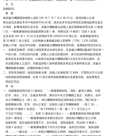
    主    文

訴願駁回。

    事    實

緣原處分機關環保稽查人員於 100  年 7  月 7  日 6  時 19 分，發現訴願人任意

將垃圾包丟棄於本市中和區和平街 86 號，因未依本市規定時間及清運地點將垃圾交

付清除，影響環境衛生及市容，原處分機關爰以訴願人違反廢棄物清理法第 12 條第

1 項、一般廢棄物回收清除處理辦法第 5  條、同辦法第 14 條第 1  項第 4  款規

定及本府 100  年 5  月 20 日北府環衛字第 1000045350 號公告，依廢棄物清理法

第 50 條第 2  款之規定，以首揭處分書裁處訴願人新臺幣（下同）1,200 元罰鍰。

訴願人不服，提起本件訴願，並據原處分機關檢卷答辯到府。茲摘敘訴辯意旨於次：

一、訴願意旨略謂：訴願人僅倒置果皮未倒垃圾包，且原處分機關以亂槍打鳥必有一

    中的心態，引用法院判決書，訴願人出庭法院應訊時，表示於該時間地點倒置廚

    餘果皮並未倒置垃圾包，出庭當日由原處分機關由鄭○元先生等代表出庭時，並

    未反駁訴願人之證詞，亦默認訴願人僅倒置廚餘及果皮且本案時效完成，原處分

    機關裁處有偏頗，請撤銷原處分等語。

二、答辯意旨略謂：按採證錄影光碟，訴願人於錄影第 13 秒時，打開其右手之垃圾

    包將廚餘倒置廚餘桶，於第 31 秒又將其廚餘塑膠袋任意棄置現場，違規事實足

    堪認定等語。

    理    由

一、按廢棄物清理法第 12 條規定：「一般廢棄物回收、清除、處理之運輸、分類、

    貯存、排出、方法、設備及再利用，應符合中央主管機關之規定，其辦法，由中

    央主管機關定之（第 1  項）。執行機關得視指定清除地區之特性，增訂前項一

    般廢棄物分類、貯存、排出之規定，並報其上級主管機關備查。（第 2  項）」

    同法第 50 條第 2  款規定：「有下列情形之一者，處 1  千 2  百元以上 6  

    千元以下罰鍰。……二、為第 12 條各款行為之一」一般廢棄物回收清除處理辦

    法第 5  條規定：「一般廢棄物除依本辦法規定外，應依執行機關公告之分類、

    收集時間、指定地點與清運方式，交付回收、清除或處理」同法第 14 條第 1  

    項第 4  款規定：「一般廢棄物應依下列方式分類後，始得交付回收、清除或辦

    理：……一般垃圾：（一）依執行機關指定之時間、地點及作業方式，交付執行
