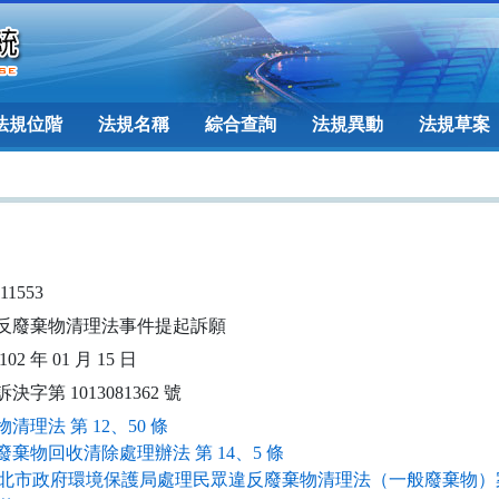
法規位階
法規名稱
綜合查詢
法規異動
法規草案
111553
反廢棄物清理法事件提起訴願
02 年 01 月 15 日
決字第 1013081362 號
清理法 第 12、50 條
廢棄物回收清除處理辦法 第 14、5 條
北市政府環境保護局處理民眾違反廢棄物清理法（一般廢棄物）