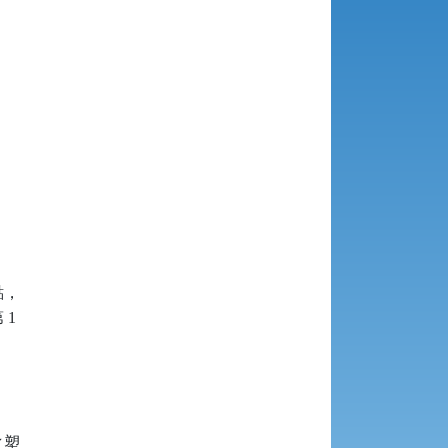
，

1



塑
