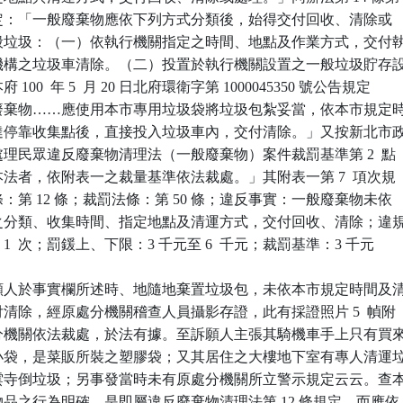
4  款規定：「一般廢棄物應依下列方式分類後，始得交付回收、清除或

…一般垃圾：（一）依執行機關指定之時間、地點及作業方式，交付執
受託機構之垃圾車清除。（二）投置於執行機關設置之一般垃圾貯存設
 100  年 5  月 20 日北府環衛字第 1000045350 號公告規定

一般廢棄物……應使用本市專用垃圾袋將垃圾包紮妥當，依本市規定時
車到達停靠收集點後，直接投入垃圾車內，交付清除。」又按新北市政
局處理民眾違反廢棄物清理法（一般廢棄物）案件裁罰基準第 2  點

反本法者，依附表一之裁量基準依法裁處。」其附表一第 7  項次規

法條：第 12 條；裁罰法條：第 50 條；違反事實：一般廢棄物未依

公告之分類、收集時間、指定地點及清運方式，交付回收、清除；違規
內第 1  次；罰鍰上、下限：3 千元至 6  千元；裁罰基準：3 千元

願人於事實欄所述時、地隨地棄置垃圾包，未依本市規定時間及清
交付清除，經原處分機關稽查人員攝影存證，此有採證照片 5  幀附

原處分機關依法裁處，於法有據。至訴願人主張其騎機車手上只有買來
餚一小袋，是菜販所裝之塑膠袋；又其居住之大樓地下室有專人清運垃
到接雲寺倒垃圾；另事發當時未有原處分機關所立警示規定云云。查本
棄物品之行為明確，是即屬違反廢棄物清理法第 12 條規定，而應依
