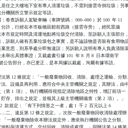
訴願人居住之大樓地下室有專人清運垃圾，不需到接雲寺倒垃圾；另事
原處分機關所立警示規定等語。

查訴願人駕駛車輛（車牌號碼： 000–000 ）於 100  年 11

 7  時 4  分許，行經在本市板橋區館前西路（接雲寺旁），經民眾攝

，未依本市規定時間及清運地點將垃圾交付清除。至訴願人主張部分，
片所示，訴願人確有丟棄垃圾包之事實，是不論該物是否裝有食用物品
既有丟棄意思，則系爭處分即無違誤；另訴願人說明有專人負責清除渠
並未舉出具體事證；又裁處書引據 101  年 8  月 8  日本環衛字

762956 號公告部分，亦已更正，是本局據以裁處，洵屬有據等語。

法第 12 條規定：「一般廢棄物回收、清除、處理之運輸、分類、
出、方法、設備及再利用，應符合中央主管機關之規定，其辦法，由中
定之（第 1  項）。執行機關得視指定清除地區之特性，增訂前項一

類、貯存、排出之規定，並報其上級主管機關備查（第 2  項）。」

條第 2  款規定：「有下列情形之一者，處 1  千 2  百元以上 6  

鍰……二、違反第 12 條之規定。」次按一般廢棄物回收清除處理辦

 條規定：「一般廢棄物除依本辦法規定外，應依執行機關公告之分類、

指定地點與清運方式，交付回收、清除或處理。」同辦法第 14 條第
