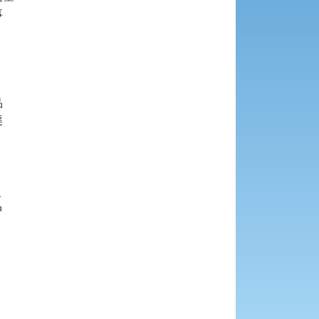











