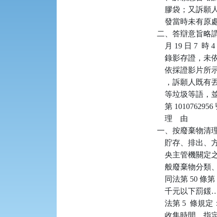
    膠袋；又
    發當時未有
二、答辯意旨略謂：卷
    月 19 日
    錄影存證
    依採證影
    ，訴願人
    等垃圾等語，
    第 1010
    理    由

一、按廢棄物清理
    貯存、排
    央主管機關
    般廢棄物分
    同法第 50 
    千元以下罰
    法第 5 
    收集時間、