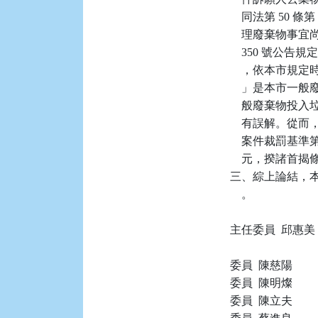
    同法第 5
    理廢棄物事宜尚
    350 號
    ，依本市
    」是本市
    般廢棄物
    有誤解。
    案件裁罰基準第
    元，揆諸
三、綜上論結，本件
    。

主任委員  邱惠美

委員  陳慈陽

委員  陳明燦

委員  陳立夫
