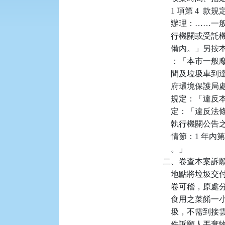
    1 項第 
    辦理：…
    行機關或
    備內。」另按本府
    ：「本市
    間及垃圾
    府環境保護
    規定：「違
    定：「違反
    執行機關
    情節：1 年
    。」

二、卷查本案訴
    地點將垃圾
    卷可稽，
    食用之菜
    圾，不需
    件訴願人丟