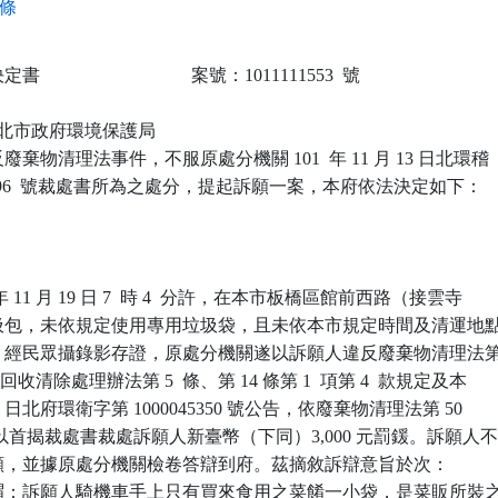
 條
                            案號：1011111553  號

 新北市政府環境保護局

棄物清理法事件，不服原處分機關 101  年 11 月 13 日北環稽

-112396  號裁處書所為之處分，提起訴願一案，本府依法決定如下：

年 11 月 19 日 7  時 4  分許，在本市板橋區館前西路（接雲寺

圾包，未依規定使用專用垃圾袋，且未依本市規定時間及清運地點
經民眾攝錄影存證，原處分機關遂以訴願人違反廢棄物清理法第 
收清除處理辦法第 5  條、第 14 條第 1  項第 4  款規定及本

 月 20 日北府環衛字第 1000045350 號公告，依廢棄物清理法第 50

，以首揭裁處書裁處訴願人新臺幣（下同）3,000 元罰鍰。訴願人不
願，並據原處分機關檢卷答辯到府。茲摘敘訴辯意旨於次：

謂：訴願人騎機車手上只有買來食用之菜餚一小袋，是菜販所裝之