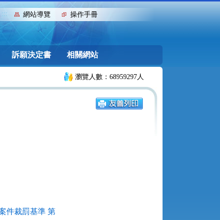
:::
網站導覽
操作手冊
訴願決定書
相關網站
瀏覽人數：68959297人
案件裁罰基準 第