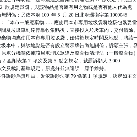
0 條第 2  款規定裁罰，與該物品是否屬有用之物或是否有他人代為處

無關係；另依本府 100  年 5  月 20 日北府環衛字第 1000045

公告規定：「本市一般廢棄物……應使用本市專用垃圾袋將垃圾包紮妥當
規定時間及垃圾車到達停靠收集點後，直接投入垃圾車內，交付清除。
一般廢棄物均應使用本市專用垃圾袋，始得於規定時間及地點，將該一
投入垃圾車中，與該地點是否有設立警示牌告尚無關係，訴願主張，容
從而，原處分機關依據該局處理民眾違反廢棄物清理法（一般廢棄物）
 2  點附表第 7  項次及第 5  點之規定，裁罰訴願人 3,000

首揭條文及裁罰基準規定，原處分並無違誤，應予維持。

訴願為無理由，爰依訴願法第 79 條第 1  項規定，決定如主文