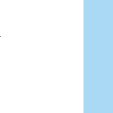











