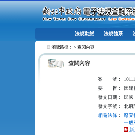
跳至主要內容
法規動態
法規體系
:::
瀏覽路徑： >
查閱內容
查閱內容
案
號：
1011
要
旨：
因違
發文日期：
民國 1
發文字號：
北府訴
相關法條
：
廢棄物
一般
新