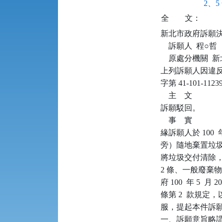
2、5
全
文：
新北市政府訴願決定書      
    訴願人  程○哲

    原處分機關 
上列訴願人因違反廢
字第 41-101
    主    文

訴願駁回。

    事    實

緣訴願人於 100  
旁）隨地棄置垃
將垃圾交付清除，
2 條、一般廢棄物回
府 100  年 5 
條第 2  款規定
服，提起本件訴
一、訴願意旨略