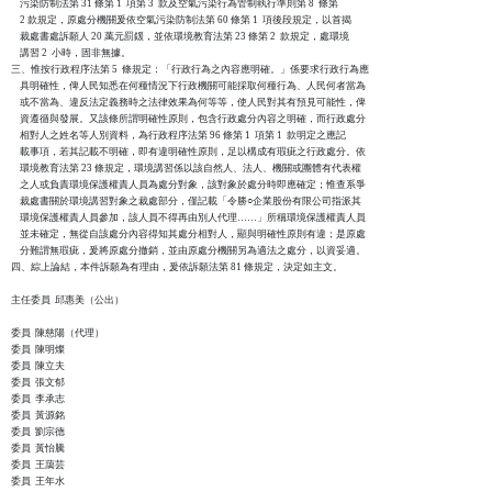
    污染防制法第 31 條第 1  項第 3  款及空氣污染行為管制執行準則第 8  條第

    2 款規定，原處分機關爰依空氣污染防制法第 60 條第 1  項後段規定，以首揭

    裁處書處訴願人 20 萬元罰鍰，並依環境教育法第 23 條第 2  款規定，處環境

    講習 2  小時，固非無據。

三、惟按行政程序法第 5  條規定：「行政行為之內容應明確。」係要求行政行為應

    具明確性，俾人民知悉在何種情況下行政機關可能採取何種行為、人民何者當為

    或不當為、違反法定義務時之法律效果為何等等，使人民對其有預見可能性，俾

    資遵循與發展。又該條所謂明確性原則，包含行政處分內容之明確，而行政處分

    相對人之姓名等人別資料，為行政程序法第 96 條第 1  項第 1  款明定之應記

    載事項，若其記載不明確，即有違明確性原則，足以構成有瑕疵之行政處分。依

    環境教育法第 23 條規定，環境講習係以該自然人、法人、機關或團體有代表權

    之人或負責環境保護權責人員為處分對象，該對象於處分時即應確定；惟查系爭

    裁處書關於環境講習對象之裁處部分，僅記載「令勝○企業股份有限公司指派其

    環境保護權責人員參加，該人員不得再由別人代理……」所稱環境保護權責人員

    並未確定，無從自該處分內容得知其處分相對人，顯與明確性原則有違；是原處

    分難謂無瑕疵，爰將原處分撤銷，並由原處分機關另為適法之處分，以資妥適。

四、綜上論結，本件訴願為有理由，爰依訴願法第 81 條規定，決定如主文。

主任委員  邱惠美（公出）

委員  陳慈陽（代理）

委員  陳明燦

委員  陳立夫

委員  張文郁

委員  李承志

委員  黃源銘

委員  劉宗德

委員  黃怡騰

委員  王藹芸

委員  王年水
