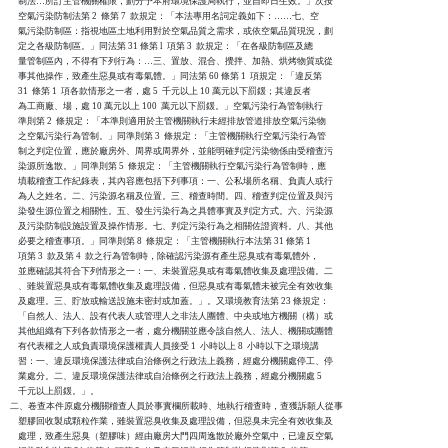
    制法…所訂主管機關權限，劃分予本府環境保護局執行，並自即日生效。」次按

    空氣污染防制法第 2  條第 7  款規定：「本法專用名詞定義如下：……七、空

    氣污染防制區：指視地區土地利用對於空氣品質之需求，或依空氣品質現況，劃

    定之各級防制區。」同法第 31 條第 l  項第 3  款規定：「在各級防制區及總

    量管制區內，不得有下列行為：…三、置放、混合、攪拌、加熱、烘烤物質或從

    事其他操作，致產生惡臭或有毒氣體。」同法第 60 條第 1  項規定：「違反第

    31  條第 1  項各款情形之一者，處 5  千元以上 10 萬元以下罰鍰；其違反者

    為工商廠、場，處 10 萬元以上 100  萬元以下罰鍰。」空氣污染行為管制執行

    準則第 2  條規定：「本準則適用於主管機關執行未經排放管道排放空氣污染物

    之空氣污染行為管制。」同準則第 3  條規定：「主管機關執行空氣污染行為管

    制之判定位置，應於廠房外、周界或周界外，並能明確判定污染物係由受稽查污

    染源所逸散。」同準則第 5  條規定：「主管機關執行空氣污染行為管制時，應

    填載稽查工作紀錄表，其內容應包括下列事項：一、公私場所名稱、負責人或行

    為人之姓名。二、污染源名稱及位置。三、稽查時間。四、稽查判定位置及與污

    染發生源位置之相關性。五、發生污染行為之具體事實及判定方式。六、污染源

    及污染防制設施設置及操作情形。七、判定污染行為之相關佐證資料。八、其他

    必要之稽查事項。」同準則第 8  條規定：「主管機關執行本法第 31 條第 1  

    項第 3  款及第 4  款之行為管制時，除確認污染源有產生惡臭或有毒氣體外，

    並應確認其符合下列情形之一：一、未裝置惡臭或有毒氣體收集及處理設備。二

    、雖裝置惡臭或有毒氣體收集及處理設備，但惡臭或有毒氣體未被完全有效收集

    及處理。三、貯放或輸送設施未密封或加蓋。」。又環境教育法第 23 條規定：

    「自然人、法人、設有代表人或管理人之非法人團體、中央或地方機關（構）或

    其他組織有下列各款情形之一者，處分機關並應令該自然人、法人、機關或團體

    有代表權之人或負責環境保護權責人員接受 1  小時以上 8  小時以下之環境講

    習：一、違反環境保護法律或自治條例之行政法上義務，經處分機關處停工、停

    業處分。二、違反環境保護法律或自治條例之行政法上義務，經處分機關處 5  

    千元以上罰鍰。」。

二、卷查本件原處分機關稽查人員於事實欄所載時、地執行稽查時，查獲訴願人從事

    塑膠回收製成顆粒作業，雖裝置惡臭收集及處理設備，但惡臭未完全有效收集及

    處理，致產生惡臭（塑膠味）經由廠房大門四周逸散於廠外空氣中，已違反空氣
