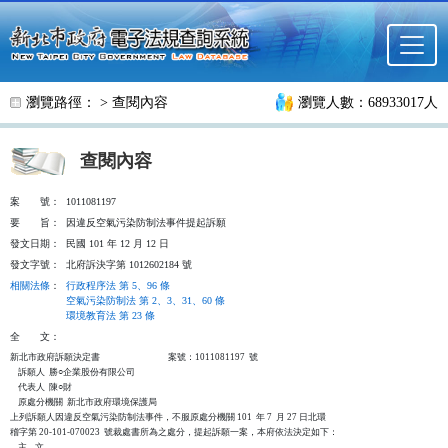
跳至主要內容
瀏覽路徑： >
查閱內容
瀏覽人數：68933017人
查閱內容
案
號：
1011081197
要
旨：
因違反空氣污染防制法事件提起訴願
發文日期：
民國 101 年 12 月 12 日
發文字號：
北府訴決字第 1012602184 號
相關法條
：
行政程序法 第 5、96 條
空氣污染防制法 第 2、3、31、60 條
環境教育法 第 23 條
全
文：
新北市政府訴願決定書                                  案號：1011081197  號

    訴願人  勝○企業股份有限公司

    代表人  陳○財

    原處分機關  新北市政府環境保護局

上列訴願人因違反空氣污染防制法事件，不服原處分機關 101  年 7  月 27 日北環

稽字第 20-101-070023  號裁處書所為之處分，提起訴願一案，本府依法決定如下：

    主    文
