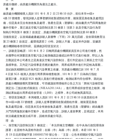
原處分撤銷，由原處分機關另為適法之處分。

    事    實

緣原處分機關稽查人員於 101  年 6  月 2  日 23 時 10 分許，前往本市○○區○

○路 33 號稽查，發現訴願人從事塑膠回收製成顆粒作業，雖裝置惡臭收集及處理設

備，但惡臭未完全有效收集及處理，致產生惡臭（塑膠味）經由廠房大門四周逸散於

廠外空氣中，業已違反空氣污染防制法第 31 條第 1  項第 3  款及空氣污染行為管

制執行準則第 8  條第 2  款規定，原處分機關爰依空氣污染防制法第 60 條第 1  

項後段規定，以首揭裁處書處訴願人新臺幣（下同）20  萬元罰鍰，並依環境教育法

第 23 條第 2  款規定，處環境講習 2  小時。訴願人不服，提起本件訴願，並據原

處分機關檢卷答辯到府。茲摘敘訴辯意旨於次：

一、訴願意旨略謂：101 年 6  月 2  日晚間原處分機關派員至本公司進行稽查，然

    未攜帶任何測量惡臭空氣污染之檢測儀器設備或以科學方式進行檢測，即以人為

    主觀認定本公司產生之惡臭違反空氣污染防制法，逕行判定超出工業區之空污惡

    臭標準值。又判定污染情事是否應於廠房外、周界或周界外進行判定較為客觀，

    並紀錄其相關性以作為判定污染事實之依據。另原處分機關已於 100  年 7  月 

    4 日派 SGS  檢測人員進行周界異味稽查檢測，101 年 3  月 7  日為執行指紋

    建置計畫，亦派請 SGS  檢測人員進行煙道檢測，檢測結果均符合標準。因此如

    原處分機關接獲民眾陳情案，可否建議採用環檢所公告之方法「異味污染物官能

    測定法–三點比較式嗅袋法（NIEAA201.14A）」進行周界或排放管道之檢測，檢

    測結果如超出周界或排放管道（1,000） 之標準，本公司絕無異議等語。

二、答辯意旨略謂：本局稽查人員於 101  年 6  月 2  日 23 時 10 分派員前往本

    市○○區○○路 33 號稽查，訴願人從事塑膠回收製成顆粒作業，雖裝置惡臭收

    集及處理設備，但惡臭未完全有效收集及處理，致產生惡臭（塑膠味）經由廠房

    大門四周逸散於廠外空氣中，造成空氣污染，訴願人違規事實，足堪認定，本局

    依法裁處並無違法或不當，請維持原處分等語。

    理    由

一、按空氣污染防制法第 3  條規定：「本法所稱主管機關：在中央為行政院環境保

    護署；在直轄市為直轄市政府；在縣（市）為縣（巿）政府」本府 100  年 1 

    月 19 日北府環秘字第 1000005700 號公告：「主旨：公告本府關於空氣污染防
