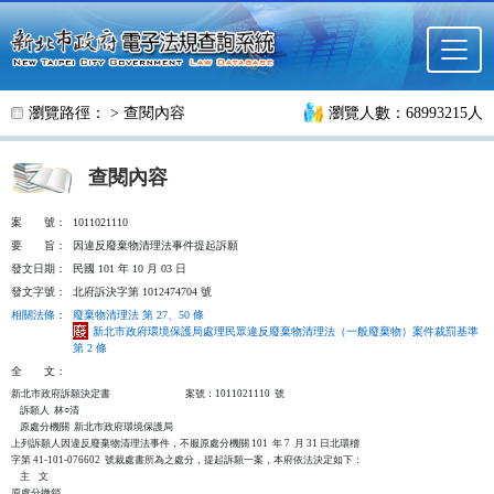
跳至主要內容
瀏覽路徑： >
查閱內容
瀏覽人數：68993215人
查閱內容
案
號：
1011021110
要
旨：
因違反廢棄物清理法事件提起訴願
發文日期：
民國 101 年 10 月 03 日
發文字號：
北府訴決字第 1012474704 號
相關法條
：
廢棄物清理法 第 27、50 條
新北市政府環境保護局處理民眾違反廢棄物清理法（一般廢棄物）案件裁罰基準
第 2 條
全
文：
新北市政府訴願決定書                                  案號：1011021110  號

    訴願人  林○清

    原處分機關  新北市政府環境保護局

上列訴願人因違反廢棄物清理法事件，不服原處分機關 101  年 7  月 31 日北環稽

字第 41-101-076602  號裁處書所為之處分，提起訴願一案，本府依法決定如下：

    主    文

原處分撤銷。
