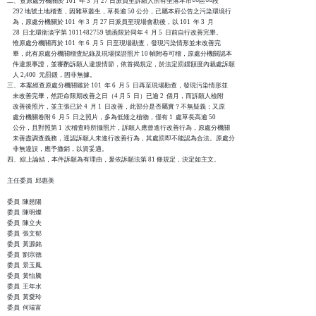
二、查原處分機關於 101  年 3  月 27 日派員至訴願人所有坐落本市○○區○○段 

    292 地號土地稽查，因雜草叢生，草長逾 50 公分，已屬本府公告之污染環境行

    為，原處分機關於 101  年 3  月 27 日派員至現場會勘後，以 101  年 3  月

    28  日北環衛淡字第 1011482759 號函限於同年 4  月 5  日前自行改善完畢。

    惟原處分機關再於 101  年 6  月 5  日至現場勘查，發現污染情形並未改善完

    畢，此有原處分機關稽查紀錄及現場採證照片 10 幀附卷可稽，原處分機關認本

    件違規事證，並審酌訴願人違規情節，依首揭規定，於法定罰鍰額度內裁處訴願

    人 2,400  元罰鍰，固非無據。

三、本案經查原處分機關雖於 101  年 6  月 5  日再至現場勘查，發現污染情形並

    未改善完畢，然距命限期改善之日（4 月 5  日）已逾 2  個月，而訴願人檢附

    改善後照片，並主張已於 4  月 1  日改善，此部分是否屬實？不無疑義；又原

    處分機關卷附 6  月 5  日之照片，多為低矮之植物，僅有 1  處草長高逾 50 

    公分，且對照第 1  次稽查時所攝照片，訴願人應曾進行改善行為，原處分機關

    未善盡調查義務，逕認訴願人未進行改善行為，其處罰即不能認為合法。原處分

    非無違誤，應予撤銷，以資妥適。

四、綜上論結，本件訴願為有理由，爰依訴願法第 81 條規定，決定如主文。

主任委員  邱惠美

委員  陳慈陽

委員  陳明燦

委員  陳立夫

委員  張文郁

委員  黃源銘

委員  劉宗德

委員  景玉鳳

委員  黃怡騰

委員  王年水

委員  黃愛玲

委員  何瑞富
