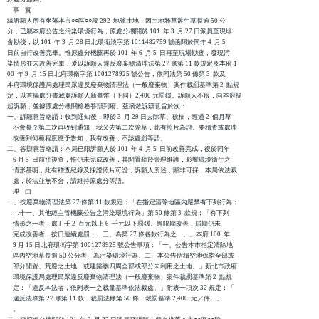
    事    實

緣訴願人所有坐落本市○○區○○段 292  地號土地，因土地雜草叢生草長逾 50 公

分，已屬本府公告之污染環境行為，原處分機關於 101  年 3  月 27 日派員至現場

會勘後，以 101  年 3  月 28 日北環衛淡字第 1011482759 號函限於同年 4  月 5 

日前自行改善完畢。惟原處分機關再於 101  年 6  月 5  日再至現場勘查，發現污

染情形並未改善完畢，爰以訴願人違反廢棄物清理法第 27 條第 11 款規定及本府 1

00  年 9  月 15 日北府環衛字第 1001278925 號公告，依同法第 50 條第 3  款及

本府環境保護局處理民眾違反廢棄物清理法（一般廢棄物）案件裁罰基準第 2  點規

定，以首揭處分書裁處訴願人新臺幣（下同）2,400 元罰鍰。訴願人不服，向本府提

起訴願，並據原處分機關檢卷答辯到府。茲摘敘訴辯意旨於次：

一、訴願意旨略謂：收到通知後，即於 3  月 29 日去除草、砍樹，經過 2  個月草

    不會長？第二次再收到通知，我又去第二次除草，此有照片為證。要稽查或處理

    改善到何種程度應予告知，我有改善，不該處罰等語。

二、答辯意旨略謂：本局已限訴願人於 101  年 4  月 5  日前改善完成，復於同年 

    6 月 5  日前往複查，惟仍未完成改善，其閒置疏於管理維護，影響環境衛生之

    情形甚明，此有稽查紀錄及採證照片可證，訴願人所述，顯非可採，本局依法裁

    處，於法並無不合，請維持原處分等語。

    理    由

一、按廢棄物清理法第 27 條第 11 款規定：「在指定清除地區內嚴禁有下列行為：

    …十一、其他經主管機關公告之污染環境行為」第 50 條第 3  款規：「有下列

    情形之一者，處 l  千 2  百元以上 6  千元以下罰鍰。經限期改善，屆期仍未

    完成改善者，按日連續處罰：…三、為第 27 條各款行為之一。」本府 100  年

    9 月 15 日北府環衛字第 1001278925 號公告事項：「一、公告本市指定清除地

    區內空地草長逾 50 公分者，為污染環境行為。二、本公告所稱空地係指全部或

    部分閒置、荒廢之土地，或建築物四周全部或部分未利用之土地。」新北市政府

    環境保護局處理民眾違反廢棄物清理法（一般廢棄物）案件裁罰基準第 2  點規

    定：「違反本法者，依附表一之裁量基準依法裁處。」附表一項次 32 規定：「

    違反法條第 27 條第 11 款…裁罰法條第 50 條…裁罰基準 2,400  元／件…」

    。
