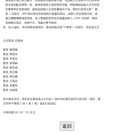
    為違規行為人依法處分，此有檢舉光碟附卷可稽。另訴願人主張係不小心煙蒂掉

    落非故意亂丟煙蒂一節，惟經查卷附之違規舉證光碟，明顯攝得訴願人左手刻意

    丟棄煙蒂於道路地面，縱然如訴願人主張係屬過失行為，惟依行政罰法第 7  條

    第 1  項規定，仍不得以過失而為免除行政處罰責任，訴願人所言核無可採。原

    處分機關審酌違規情節，依上開裁罰基準規定裁處訴願人 1,200  元罰鍰，揆諸

    首揭條文規定，並無不合，原處分應予維持。

四、綜上論結，本件訴願為無理由，爰依訴願法第 79 條第 1  項規定，決定如主文

    。

主任委員  邱惠美

委員  陳明燦

委員  蔡進良

委員  李承志

委員  黃源銘

委員  劉宗德

委員  景玉鳳

委員  黃怡騰

委員  王藹芸

委員  黃愛玲

委員  何瑞富

如不服本決定，得於決定書送達之次日起 2  個月內向臺北高等行政法院（地址：臺

北市和平東路 3  段 1  巷 1  號）提起行政訴訟。
