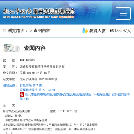
跳至主要內容
瀏覽路徑： >
查閱內容
瀏覽人數：69138297人
查閱內容
案
號：
1011100675
要
旨：
因違反廢棄物清理法事件提起訴願
發文日期：
民國 101 年 07 月 18 日
發文字號：
北府訴決字第 1011905698 號
相關法條
：
行政罰法 第 7 條
廢棄物清理法 第 27、50 條
新北市政府環境保護局處理民眾違反廢棄物清理法（一般廢棄物）案件裁罰基準
第 2 條
全
文：
新北市政府訴願決定書                                  案號：1011100675  號

    訴願人  賴○凱

    原處分機關  新北市政府環境保護局

上列訴願人因違反廢棄物清理法事件，不服原處分機關 101  年 4  月 27 日北環稽

字第 41-101-045878  號裁處書所為之處分，提起訴願一案，本府依法決定如下：

    主    文
