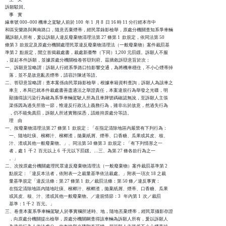
訴願駁回。

    事    實

緣車號 000–000 機車之駕駛人前於 100  年 1  月 8  日 16 時 11 分行經本市中

和區安樂路與興南路口，隨意丟棄煙蒂，經民眾錄影檢舉，原處分機關查知系爭車輛

屬訴願人所有，爰以訴願人違反廢棄物清理法第 27 條第 1  款規定，依同法第 50 

條第 3  款規定及原處分機關處理民眾違反廢棄物清理法（一般廢棄物）案件裁罰基

準第 2  點規定，開立首揭裁處書，裁處新臺幣（下同）1,200 元罰鍰。訴願人不服

，提起本件訴願，並據原處分機關檢卷答辯到府。茲摘敘訴辯意旨於次：

一、訴願意旨略謂：訴願人行經系爭路口怕影響交通，為將機車穩住，不小心煙蒂掉

    落，並不是故意亂丟煙蒂，請容許陳述等語。

二、答辯意旨略謂：查本案係由民眾錄影檢舉，根據車籍資料查詢，訴願人為該車之

    車主，本局已就本件裁處書善盡適法之舉證責任，本案違規行為舉發之光碟，明

    顯攝得該污染行為確為系爭車輛駕駛人所為且車牌號碼確認無訛，至訴願人主張

    渠係因為過失所致一節，惟違反行政法上義務行為，雖非出於故意，然過失行為

    ，仍不能免責罰，訴願人所述實難採憑，請維持原處分等語。

    理    由

一、按廢棄物清理法第 27 條第 1  款規定：「在指定清除地區內嚴禁有下列行為：

    一、隨地吐痰、檳榔汁、檳榔渣，拋棄紙屑、煙蒂、口香糖、瓜果或其皮、核、

    汁、渣或其他一般廢棄物。」、同法第 50 條第 3  款規定：「有下列情形之一

    者，處 1  千 2  百元以上 6  千元以下罰鍰。…三、為第 27 條各款行為之一

    。」

二、次按原處分機關處理民眾違反廢棄物清理法（一般廢棄物）案件裁罰基準第 2  

    點規定：「違反本法者，依附表一之裁量基準依法裁處。」附表一項次 18 之裁

    量基準規定「違反法條：第 27 條第 1  款／裁罰法條：第 50 條／違反事實：

    在指定清除地區內隨地吐痰、檳榔汁、檳榔渣，拋棄紙屑、煙蒂、口香糖、瓜果

    或其皮、核、汁、渣或其他一般廢棄物。／違規情節：3   年內第 1  次／裁罰

    基準：1 千 2  百元。」

三、卷查本案系爭車輛駕駛人於事實欄所述時、地，隨地丟棄煙蒂，經民眾攝影存證

    ，向原處分機關提出檢舉，原處分機關嗣查得該車輛為訴願人所有，爰以訴願人
