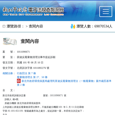
跳至主要內容
瀏覽路徑： >
查閱內容
瀏覽人數：69070534人
查閱內容
案
號：
1011090671
要
旨：
因違反廢棄物清理法事件提起訴願
發文日期：
民國 101 年 08 月 10 日
發文字號：
北府訴決字第 1011892276 號
相關法條
：
行政罰法 第 7 條
廢棄物清理法 第 27、50 條
新北市政府環境保護局處理民眾違反廢棄物清理法（一般廢棄物）案件裁罰基準
第 2 條
全
文：
新北市政府訴願決定書                                  案號：1011090671  號

    訴願人  賴○凱

    原處分機關  新北市政府環境保護局

上列訴願人因違反廢棄物清理法事件，不服原處分機關 101  年 5  月 11 日北環稽

字第 41-101-051191  號裁處書所為之處分，提起訴願一案，本府依法決定如下：

主文
