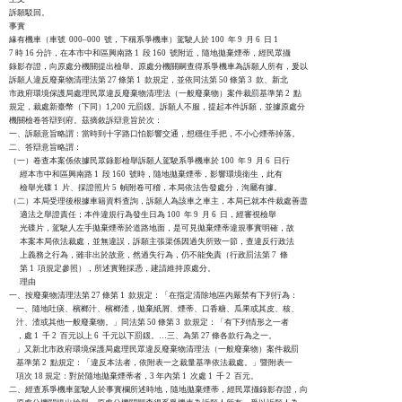
訴願駁回。

事實

緣有機車（車號  000–000  號，下稱系爭機車）駕駛人於 100  年 9  月 6  日 1

7 時 16 分許，在本市中和區興南路 1  段 160  號附近，隨地拋棄煙蒂，經民眾攝

錄影存證，向原處分機關提出檢舉。原處分機關嗣查得系爭機車為訴願人所有，爰以

訴願人違反廢棄物清理法第 27 條第 1  款規定，並依同法第 50 條第 3  款、新北

市政府環境保護局處理民眾違反廢棄物清理法（一般廢棄物）案件裁罰基準第 2  點

規定，裁處新臺幣（下同）1,200 元罰鍰。訴願人不服，提起本件訴願，並據原處分

機關檢卷答辯到府。茲摘敘訴辯意旨於次：

一、訴願意旨略謂：當時到十字路口怕影響交通，想穩住手把，不小心煙蒂掉落。

二、答辯意旨略謂：

（一）卷查本案係依據民眾錄影檢舉訴願人駕駛系爭機車於 100  年 9  月 6  日行

      經本市中和區興南路 1  段 160  號時，隨地拋棄煙蒂，影響環境衛生，此有

      檢舉光碟 1  片、採證照片 5  幀附卷可稽，本局依法告發處分，洵屬有據。

（二）本局受理後根據車籍資料查詢，訴願人為該車之車主，本局已就本件裁處善盡

      適法之舉證責任；本件違規行為發生日為 100  年 9  月 6  日，經審視檢舉

      光碟片，駕駛人左手拋棄煙蒂於道路地面，是可見拋棄煙蒂違規事實明確，故

      本案本局依法裁處，並無違誤，訴願主張渠係因過失所致一節，查違反行政法

      上義務之行為，雖非出於故意，然過失行為，仍不能免責（行政罰法第 7  條

      第 1  項規定參照），所述實難採憑，建請維持原處分。

      理由

一、按廢棄物清理法第 27 條第 1  款規定：「在指定清除地區內嚴禁有下列行為：

    一、隨地吐痰、檳榔汁、檳榔渣，拋棄紙屑、煙蒂、口香糖、瓜果或其皮、核、

    汁、渣或其他一般廢棄物。」同法第 50 條第 3  款規定：「有下列情形之一者

    ，處 1  千 2  百元以上 6  千元以下罰鍰。…三、為第 27 條各款行為之一。

    」又新北市政府環境保護局處理民眾違反廢棄物清理法（一般廢棄物）案件裁罰

    基準第 2  點規定：「違反本法者，依附表一之裁量基準依法裁處。」暨附表一

    項次 18 規定：對於隨地拋棄煙蒂者，3 年內第 1  次處 1  千 2  百元。

二、經查系爭機車駕駛人於事實欄所述時地，隨地拋棄煙蒂，經民眾攝錄影存證，向
