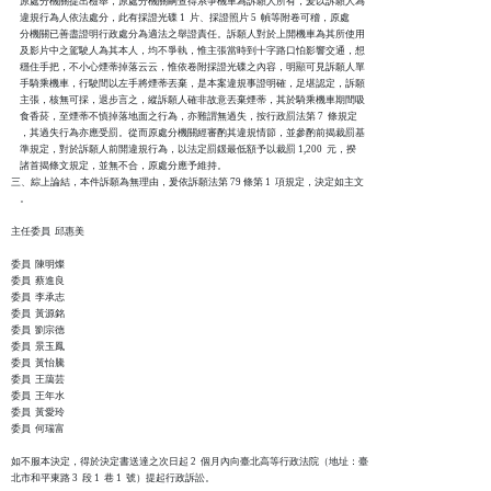
    原處分機關提出檢舉，原處分機關嗣查得系爭機車為訴願人所有，爰以訴願人為

    違規行為人依法處分，此有採證光碟 1  片、採證照片 5  幀等附卷可稽，原處

    分機關已善盡證明行政處分為適法之舉證責任。訴願人對於上開機車為其所使用

    及影片中之駕駛人為其本人，均不爭執，惟主張當時到十字路口怕影響交通，想

    穩住手把，不小心煙蒂掉落云云，惟依卷附採證光碟之內容，明顯可見訴願人單

    手騎乘機車，行駛間以左手將煙蒂丟棄，是本案違規事證明確，足堪認定，訴願

    主張，核無可採，退步言之，縱訴願人確非故意丟棄煙蒂，其於騎乘機車期間吸

    食香菸，至煙蒂不慎掉落地面之行為，亦難謂無過失，按行政罰法第 7  條規定

    ，其過失行為亦應受罰。從而原處分機關經審酌其違規情節，並參酌前揭裁罰基

    準規定，對於訴願人前開違規行為，以法定罰鍰最低額予以裁罰 1,200  元，揆

    諸首揭條文規定，並無不合，原處分應予維持。

三、綜上論結，本件訴願為無理由，爰依訴願法第 79 條第 1  項規定，決定如主文

    。

主任委員  邱惠美

委員  陳明燦

委員  蔡進良

委員  李承志

委員  黃源銘

委員  劉宗德

委員  景玉鳳

委員  黃怡騰

委員  王藹芸

委員  王年水

委員  黃愛玲

委員  何瑞富

如不服本決定，得於決定書送達之次日起 2  個月內向臺北高等行政法院（地址：臺

北市和平東路 3  段 1  巷 1  號）提起行政訴訟。
