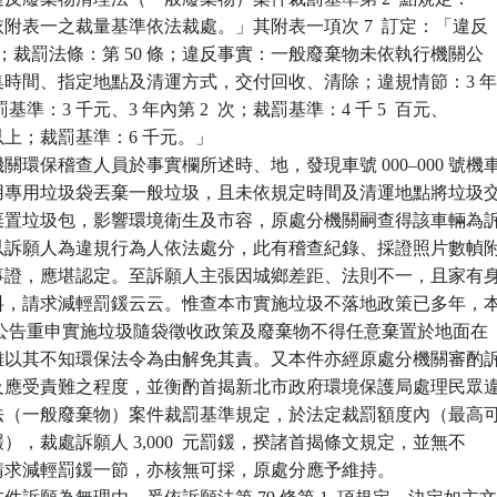
，依附表一之裁量基準依法裁處。」其附表一項次 7  訂定：「違反

12 條；裁罰法條：第 50 條；違反事實：一般廢棄物未依執行機關公

、收集時間、指定地點及清運方式，交付回收、清除；違規情節：3 年
；裁罰基準：3 千元、3 年內第 2  次；裁罰基準：4 千 5  百元、

  次以上；裁罰基準：6 千元。」

環保稽查人員於事實欄所述時、地，發現車號 000–000 號機車
未使用專用垃圾袋丟棄一般垃圾，且未依規定時間及清運地點將垃圾交
逕行棄置垃圾包，影響環境衛生及市容，原處分機關嗣查得該車輛為訴
，爰以訴願人為違規行為人依法處分，此有稽查紀錄、採證照片數幀附
違規事證，應堪認定。至訴願人主張因城鄉差距、法則不一，且家有身
其照料，請求減輕罰鍰云云。惟查本市實施垃圾不落地政策已多年，本
00  年公告重申實施垃圾隨袋徵收政策及廢棄物不得任意棄置於地面在

人尚難以其不知環保法令為由解免其責。又本件亦經原處分機關審酌訴
情節及應受責難之程度，並衡酌首揭新北市政府環境保護局處理民眾違
清理法（一般廢棄物）案件裁罰基準規定，於法定裁罰額度內（最高可
0  元罰鍰），裁處訴願人 3,000  元罰鍰，揆諸首揭條文規定，並無不

願人請求減輕罰鍰一節，亦核無可採，原處分應予維持。
