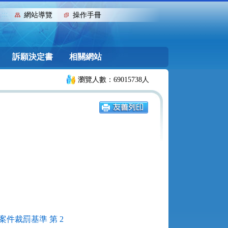
:::
網站導覽
操作手冊
訴願決定書
相關網站
瀏覽人數：69015738人
件裁罰基準 第 2