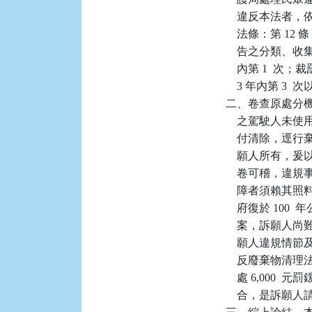
    違反本法者
    法條：第 
    告之分類
    內第 1  次
    3 年內第 3
二、卷查原處分機關
    之駕駛人
    付清除，
    願人所有
    卷可稽，
    障者須賴
    府復於 1
    案，訴願
    願人違規
    反廢棄物
    處 6,00
    合，是訴