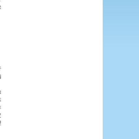

















