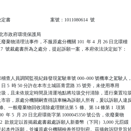
                            案號：1011080614  號

 新北市政府環境保護局

棄物清理法事件，不服原處分機關 101  年 4  月 26 日北環稽

-044917  號裁處書所為之處分，提起訴願一案，本府依法決定如下：

查人員調閱監視紀錄發現駕駛車號 000–000 號機車之駕駛人，
 月 30 日 5  時 50 分許在本市土城區青雲路 35 號旁，未使用專用

垃圾，且未依規定時間及清運地點將垃圾交付清除，逕行棄置垃圾
及市容，原處分機關嗣查得該車輛為訴願人所有，爰以訴願人違反
條、一般廢棄物回收清除處理辦法第 5  條、第 14 條第 1  項第

0  年 5  月 20 日北府環衛字第 1000045350 號公告，依廢棄物

第 2  款規定以首揭裁處書裁處訴願人新臺幣（下同）3,000 元罰鍰

提起本件訴願，並據原處分機關檢卷答辯到府。茲摘敘訴辯意旨於