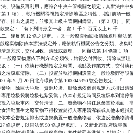
出、方法、設備及再利用，應符合中央主管機關之規定，其辦法由中央
之（第 1  項）。執行機關得視指定清除地區之特性，增訂前項一般

、貯存、排出之規定，並報其上級主管機關備查。（第 2  項）」同

第 2  款規定：「有下列情形之一者，處 1  千 2  百元以上 6  千

。…二、違反第 12 條之規定。」又一般廢棄物回收清除處理辦法第

定：「一般廢棄物除依本辦法規定外，應依執行機關公告之分類、收集時
點與清運方式，交付回收、清除或處理。」同辦法第 14 條第 1  項

款規定：「一般廢棄物應依下列方式分類後，始得交付回收、清除或辦理

一般垃圾：（一）依執行機關指定之時間、地點及作業方式，交付執行
託機構之垃圾車清除。（二）投置於執行機關設置之一般垃圾貯存設備
00  年 5  月 20 日北府環衛字第 1000045350 號公告規定：「

一般廢棄物，除巨大垃圾、資源垃圾、廚餘應依個別規定方式排出清除
用本市專用垃圾袋將垃圾包紮妥當，依本市規定時間及垃圾車到達停靠
，直接投入垃圾車內，交付清除。二、廢棄物不得任意棄置於地面，非
其間飲食活動產生之廢棄物不得投置於行人專用清潔箱或其他未經指定
三、未依本公告規定排出或違規棄置一般廢棄物者，依違反廢棄物清理
條或第 27 條規定，以同法第 50 條規定處罰。」又新北市政府環境保

眾違反廢棄物清理法（一般廢棄物）案件裁罰基準第 2  點規定：「
