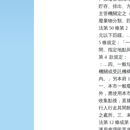
    貯存、排
    主管機關定
    廢棄物分類
    法第 50 條
    元以下罰鍰
    5 條規
    間、指定地
    第 4  
    ：…四、
    機關或受
    內。」另本府 1
    一、本市
    外，應使
    收集點後
    行人行走
    之處所。
    法第 12 
    護局處理民