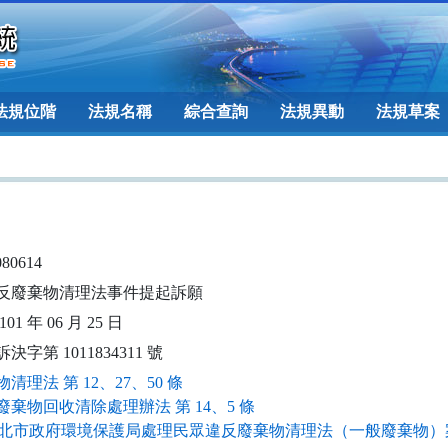
法規位階
法規名稱
綜合查詢
法規異動
法規草案
080614
反廢棄物清理法事件提起訴願
01 年 06 月 25 日
決字第 1011834311 號
清理法 第 12、27、50 條
廢棄物回收清除處理辦法 第 14、5 條
北市政府環境保護局處理民眾違反廢棄物清理法（一般廢棄物）案