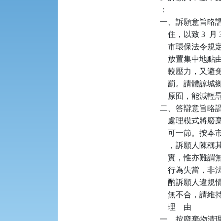
：

一、訴願意旨略謂：
    住，以致 
    市環保法
    放置集中
    較壓力，
    罰。請體
    原囿，能減輕
二、答辯意旨略
    處理模式
    可一節。
    ，訴願人
    實，惟亦
    行為失當
    酌訴願人違
    無不合，請
    理    由

一、按廢棄物清理