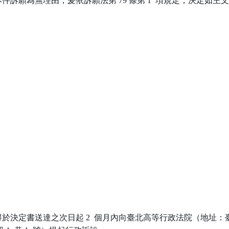
訴願為無理由，爰依訴願法第 79 條第 1  項規定，決定如主文
於決定書送達之次日起 2  個月內向臺北高等行政法院（地址：臺