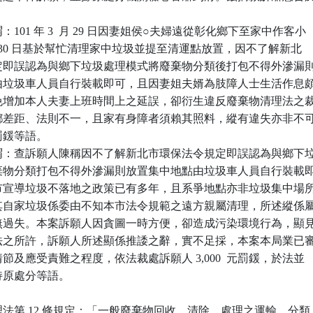
101 年 3  月 29 日因妻姐侯○夫婦遠從彰化鄉下至家中作客小

3  月 30 日基於幫忙清理家中垃圾並提至清運點放置，因不了解新北

令規定即誤認為與鄉下垃圾處理模式將廢棄物分類後打包不得外滲漏則
地點由垃圾車人員自行裝載即可，且因妻姐夫婿為肢障人士生活作息頗
又避免增加本人夫妻上班時間上之延誤，卻衍生違反廢棄物清理法之裁
諒城鄉差距、法則不一，且家有身障者須賴其照料，縱有違失亦非不可
罰鍰等語。

謂：查訴願人陳稱因不了解新北市環保法令規定即誤認為與鄉下垃
將廢棄物分類打包不得外滲漏則放置集中地點由垃圾車人員自行裝載即
按本市宣導垃圾不落地之政策已有多年，且系爭地點亦非垃圾集中場所
陳稱其自家垃圾係委由不知本市法令規範之遠方親屬清理，所述縱係屬
難謂無過失。本案訴願人因貪圖一時方便，卻造成污染環境行為，顯見
，非法之所許，訴願人所述顯係推諉之辭，實不足採，本案本局業已審
規情節及應受責難之程度，依法裁處訴願人 3,000  元罰鍰，於法並

維持原處分等語。

法第 12 條規定：「一般廢棄物回收、清除、處理之運輸、分類、