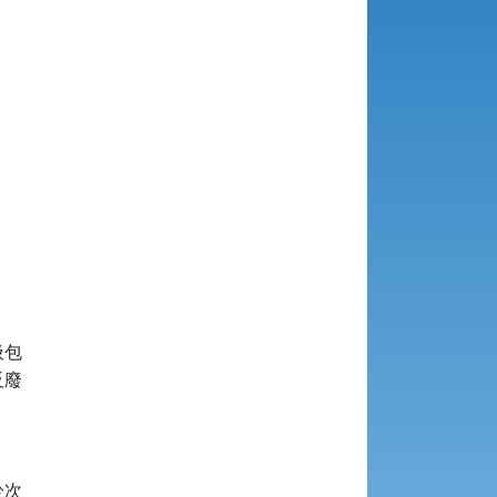


包

廢

次
