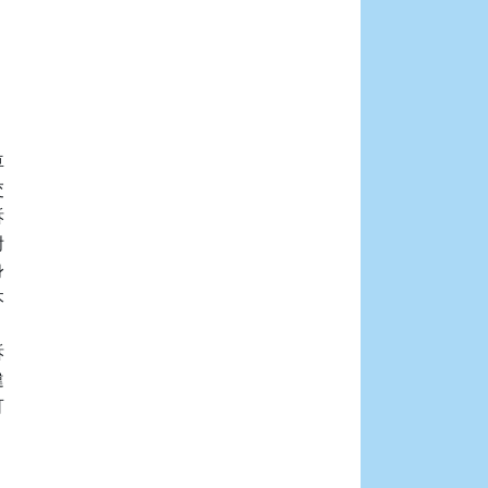



















