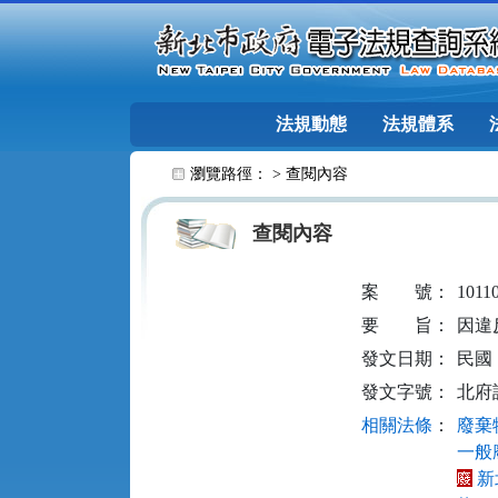
跳至主要內容
法規動態
法規體系
:::
瀏覽路徑： >
查閱內容
查閱內容
案
號：
1011
要
旨：
因違
發文日期：
民國 1
發文字號：
北府訴
相關法條
：
廢棄物
一般
新