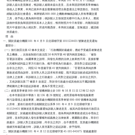
      有對車輛為監督保管之義務，為釐清責任，本局於 101  年 02 月 17 日函請

      訴願人提出意見陳述，惟訴願人逾期未提出意見，且未舉證證明將系爭車輛出

      借他人之事實，本局已就本件違反廢棄物清理法善盡適法之舉證責任。另依照

      經驗法則及社會通念，車牌號碼 000–000 之機動車輛係訴願人所有專屬交通

      工具，借予他人應為例外情形；倘訴願人主張採證光碟中行為人非本人，應就

      該例外情形負舉證證明非其本人之責任，惟所附照片中只有背影，尚難與採證

      照片中違規行為人相比對，所述尚難憑採，本局依法裁處，並無違誤，建請維

      持原處分。

    理    由

一、關於原處分機關 101  年 4  月 9  日北環稽字第 1011534431 號陳述意見通知

    書部分：

（一）按行政罰法第 42 條本文規定：「行政機關於裁處前，應給予受處罰者陳述意

      見之機會。」次按改制前行政法院 50 年判字第 46 號判例意旨略以：「被告

      官署該項通知，純屬事實之說明，與發生具體的法律上效果然不同，直接影響

      人民權利或利益之單方行政行為，截不得視為行政處分。原告對之提起訴願，

      自非法之所許。」同院 62 年度裁字第 41 號判例揭示：「官署所為單純的事

      實敘述或理由說明，並非對人民之請求有所准駁，既不因該項敘述或說明而生

      法律上之效果，非訴願法上之行政處分，人民對之提起訴願，自非法之所許。

      」又依訴願法第 77 條第 8  款規定，對於非行政處分或其他依法不屬訴願救

      濟範圍內之事項提起訴願者，應為不受理之決定。

（二）經查系爭車號 000–000 號機車騎士於 100  年 10 月 15 日 12 時 52 分許

      ，在本市新莊區中華路 1  段 136  巷 26 號附近，經民眾檢舉有隨地拋棄煙

      蒂污染環境之違規事實，嗣原處分機關查得系爭車號 000–000 號機車為訴願

      人所有，爰依行政程序法相關規定以系爭 101  年 4  月 9  日北環稽字第 1

      011534431 號陳述意見通知書通知訴願人陳述意見，核其內容僅係依行政罰法

      相關規定，於裁處前通知訴願人陳述意見，僅為單純的事實敘述或法令理由之

      說明，並未對訴願人發生影響權利或義務之法律效果，應屬觀念通知，而非行

      政處分，訴願人對之提起訴願，尚非法之所許，自不應受理。至原處分機關若

      後續另有裁罰處分時，訴願人當另案對之提起訴願，併予指明。

二、關於原處分機關 101  年 4  月 12 日北環稽字第 41-101-041675  號裁處書部
