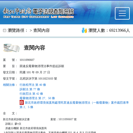
跳至主要內容
瀏覽路徑： >
查閱內容
瀏覽人數：69213966人
查閱內容
案
號：
1011090607
要
旨：
因違反廢棄物清理法事件提起訴願
發文日期：
民國 101 年 09 月 27 日
發文字號：
北府訴決字第 1011823103 號
相關法條
：
行政程序法 第 40 條
訴願法 第 77 條
行政罰法 第 42 條
廢棄物清理法 第 27、50 條
新北市政府環境保護局處理民眾違反廢棄物清理法（一般廢棄物）案件裁罰基準
第 2、5 條
全
文：
新北市政府訴願決定書                                   案號：1011090607 號

    訴願人  廖○文

    原處分機關  新北市政府環境保護局

上列訴願人因違反廢棄物清理法事件，不服原處分機關 101  年 4  月 9  日北環稽
