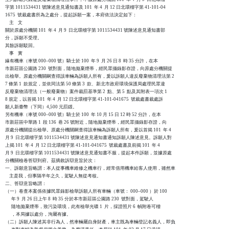
字第 1011534431 號陳述意見通知書及 101  年 4  月 12 日北環稽字第 41-101-04

1675  號裁處書所為之處分，提起訴願一案，本府依法決定如下：

    主    文

關於原處分機關 101  年 4  月 9  日北環稽字第 1011534431 號陳述意見通知書部

分，訴願不受理。

其餘訴願駁回。

    事    實

緣有機車（車號 000–000 號）騎士於 100  年 9  月 26 日 8  時 35 分許，在本

市新莊區公園路 230  號對面，隨地拋棄煙蒂，經民眾攝錄影存證，向原處分機關提

出檢舉。原處分機關嗣查得該車輛為訴願人所有，爰以訴願人違反廢棄物清理法第 2

7 條第 1  款規定，並依同法第 50 條第 3  款、新北市政府環境保護局處理民眾違

反廢棄物清理法（一般廢棄物）案件裁罰基準第 2  點、第 5  點及其附表一項次 1

8 規定，以首揭 101  年 4  月 12 日北環稽字第 41-101-041675  號裁處書裁處訴

願人新臺幣（下同）4,500 元罰鍰。

另有機車（車號 000–000 號）騎士於 100  年 10 月 15 日 12 時 52 分許，在本

市新莊區中華路 1  段 136  巷 26 號附近，隨地拋棄煙蒂，經民眾攝錄影存證，向

原處分機關提出檢舉。原處分機關嗣查得該車輛為訴願人所有，爰以首揭 101  年 4

月 9  日北環稽字第 1011534431 號陳述意見通知書通知訴願人陳述意見。訴願人對

上揭 101  年 4  月 12 日北環稽字第 41-101-041675  號裁處書及前揭 101  年 4

月 9  日北環稽字第 1011534431 號陳述意見通知書不服，提起本件訴願，並據原處

分機關檢卷答辯到府。茲摘敘訴辯意旨於次：

一、訴願意旨略謂：本人從事機車維修之機車行，經常借用機車給客人使用，雖然車

    主是我，但事隔半年之久，駕駛人無從考核。

二、答辯意旨略謂：

（一）卷查本案係依據民眾錄影檢舉訴願人所有車輛（車號： 000–000 ）於 100

      年 9  月 26 日上午 8  時 35 分於本市新莊區公園路 230  號對面，駕駛人

      隨地拋棄煙蒂，致污染環境，此有檢舉光碟 1  片，採證照片 6  幀附卷可稽

      ，本局據以處分，洵屬有據。

（二）訴願人陳述其非行為人，然車輛屬自身財產，車主既為車輛登記名義人，即負
