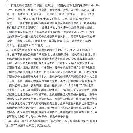
    分：

（一）按廢棄物清理法第 27 條第 1  款規定：「在指定清除地區內嚴禁有下列行為

      ：一、隨地吐痰、檳榔汁、檳榔渣，拋棄紙屑、煙蒂、口香糖、瓜果或其皮、

      核、汁、渣或其他一般廢棄物。」同法第 50 條第 3  款規定：「有下列情形

      之一者，處 1  千 2  百元以上 6  千元以下罰鍰。…三、為第 27 條各款行

      為之一。」新北市政府環境保護局處理民眾違反廢棄物清理法（一般廢棄物）

      案件裁罰基準第 2  點規定：「違反本法者，依附表一之裁量基準依法裁處。

      」同基準第 5  點規定：「本基準違反次數計算，係指違反本法發生日（含）

      往前回溯一定年限內違反相同條款遭裁罰累積次數。」同基準附表一項次 18 

      規定：「違反法條第 27 條第 1  款…裁罰法條第 50 條…違規情節 3  年內

      第 2  次…裁罰基準 4  千 5  百元…。」

（二）卷查系爭車號 000–000 號機車之騎士於 100  年 9  月 26 日 8  時 35 分

      許，在本市新莊區公園路 230  號對面，隨地拋棄煙蒂，經民眾錄影存證，向

      原處分機關提出檢舉。原處分機關嗣查得系爭車號 000–000 號機車為訴願人

      所有，爰以訴願人為違規行為人逕行告發，此有相片 5  幀及採證光碟 1  片

      等附卷可稽。訴願人雖訴稱，其非駕駛人云云並提出背面照片 2  幀以供比對

      ，惟依照經驗法則及社會通念，機車係其所有人之專屬交通工具，訴願人主張

      採證光碟中之違規行為人非其本人，應就該例外情形負舉證證明非其本人之責

      任，退一步言，訴願人縱無協力調查之義務，亦應依行政程序法第 40 條規定

      ，提供必要之證據，以供調查。原處分機關曾於 101  年 02 月 17 日以北環

      稽字第 1011244178 號函通知訴願人陳述意見，惟訴願人並未陳述意見，此有

      該號函之送達證書影本等附卷可稽。且依卷附採證光碟所攝內容觀之，系爭車

      輛駕駛人確有隨地任意拋棄煙蒂之行為，復比對卷附採證光碟所攝內容及訴願

      人所提供之照片，亦未見有何明顯差異之處，是本件原處分機關已善盡證明行

      政處分為適法之舉證責任，訴願人未能舉出有利於己之具體事證以實其說，即

      難採憑。從而原處分機關經審酌其違規情節，並參酌前揭裁罰基準之規定，裁

      處訴願人 4,500  元，於法並無不合，原處分應予維持。

三、綜上論結，本件訴願為部分無理由、部分程序不合，爰依訴願法第 79 條第 1  

    項、第 77 條第 8  款規定，決定如主文。
