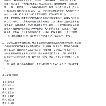
    集時間、指定地點與清運方式，交付回收、清除或處理。」同辦法第 14 條第 1

    項第 4  款規定：「一般廢棄物應依下列方式分類後，始得交付回收、清除或辦

    理：…四、一般垃圾：（一）依執行機關指定之時間、地點及作業方式，交付執

    行機關或受託機構之垃圾車清除。（二）投置於執行機關設置之一般垃圾貯存設

    備內。」本府 100  年 5  月 20 日北府環衛字第 1000045350 號公告：「一、

    本市一般廢棄物…依本市規定時間及垃圾車到達停靠收集點後，直接投入垃圾車

    內，交付清除。二、廢棄物不得任意棄置於地面…。三、未依本公告規定排出或

    違規棄置一般廢棄物者，依違反廢棄物清理法…處罰。」新北市政府環境保護局

    處理民眾違反廢棄物清理法（一般廢棄物）案件裁罰基準第 2  點規定：「違反

    本法者，依附表一之裁量基準依法裁處。」附表一項次 1  規定：「違反法條第

    12  條…裁罰法條第 50 條…違規情節 3  年內第 1  次…裁罰基準 3  千元…

    。」

二、查訴願人於事實欄所述時、地未依規定時間及清運地點將垃圾交付清除，有原處

    分機關稽查紀錄及採證照片等附卷可稽，違規事實，堪予認定，是原處分機關爰

    依前揭法規，裁處訴願人 3,000  元罰鍰，洵屬有據。至訴願人主張其為行人，

    當時是丟棄食用完之早餐垃圾云云，惟依卷附採證照片所示，訴願人所丟棄者，

    顯係家戶所產出之垃圾甚明，其主張尚難採憑；從而，原處分於法並無不合，應

    予維持。

三、綜上論結，本件訴願為無理由，爰依訴願法第 79 條第 1  項規定，決定如主文

    。

主任委員  邱惠美

委員  陳慈陽

委員  陳立夫

委員  蔡進良

委員  李承志

委員  黃源銘

委員  劉宗德

委員  黃怡騰
