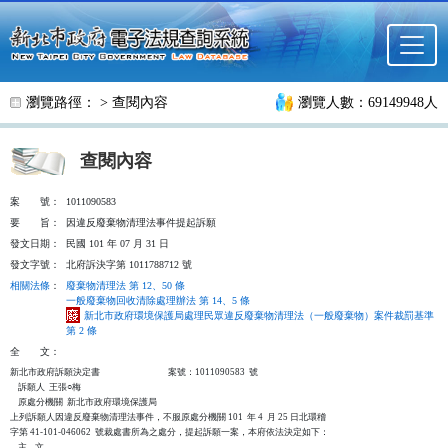
跳至主要內容
瀏覽路徑： >
查閱內容
瀏覽人數：69149948人
查閱內容
案
號：
1011090583
要
旨：
因違反廢棄物清理法事件提起訴願
發文日期：
民國 101 年 07 月 31 日
發文字號：
北府訴決字第 1011788712 號
相關法條
：
廢棄物清理法 第 12、50 條
一般廢棄物回收清除處理辦法 第 14、5 條
新北市政府環境保護局處理民眾違反廢棄物清理法（一般廢棄物）案件裁罰基準
第 2 條
全
文：
新北市政府訴願決定書                                  案號：1011090583  號

    訴願人  王張○梅

    原處分機關  新北市政府環境保護局

上列訴願人因違反廢棄物清理法事件，不服原處分機關 101  年 4  月 25 日北環稽

字第 41-101-046062  號裁處書所為之處分，提起訴願一案，本府依法決定如下：

    主    文
