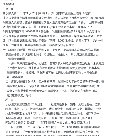
訴願駁回。

    事    實

緣訴願人於 101  年 3  月 29 日 6  時 8  分許，於本市蘆洲區三民路 96 號前，

未依規定時間及清運地點將垃圾交付清除，且未依規定使用專用垃圾袋，為原處分機

關稽查人員查獲，原處分機關爰以訴願人違反廢棄物清理法第 12 條、一般廢棄物回

收清除處理辦法第 5  條、第 14 條第 1  項第 4  款規定及本府 100  年 5  月 2

0 日北府環衛字第 1000045350 號公告，依廢棄物清理法第 50 條第 2  款及新北市

政府環境保護局處理民眾違反廢棄物清理法（一般廢棄物）案件裁罰基準第 2  點規

定，以首揭裁處書裁處訴願人新臺幣（下同）3,000 元罰鍰。訴願人不服，提起本件

訴願，並據原處分機關檢卷答辯到府。茲摘敘訴辯意旨於次：

一、訴願意旨略謂：當時是去運動，買了早餐吃，吃完後因為公車站的垃圾桶滿了，

    無法丟進去，所以放在地下的一堆垃圾上，我是行人，所以應該沒有違規云云。

二、答辯意旨略謂：

（一）緣本局派員至旨揭時、地稽查，發現訴願人將垃圾包丟棄至該地點，未依規定

      使用專用垃圾袋，且未依本市規定時間及清運地點將垃圾交付清除，此有本局

      稽查紀錄影本、採證照片 5  幀附卷可稽，訴願人違規事實明確，本局依法裁

      處，洵屬有據。

（二）訴願人陳稱其為行人，因垃圾桶已滿，故將垃圾放置於垃圾桶旁地下一節。查

      依採證照片顯示，訴願人將垃圾放置於塑膠袋內（未使用本市專用垃圾袋）並

      丟棄，明顯屬棄置一般廢棄物及有礙環境衛生行為，是訴願人主張顯不可採，

      建請維持原處分等語。

    理    由

一、按廢棄物清理法第 12 條規定：「一般廢棄物回收、清除、處理之運輸、分類、

    貯存、排出、方法、設備及再利用，應符合中央主管機關之規定，其辦法，由中

    央主管機關定之（第 1  項）。執行機關得視指定清除地區之特性，增訂前項一

    般廢棄物分類、貯存、排出之規定，並報其上級主管機關備查（第 2  項）。」

    同法第 50 條第 2  款規定：「有下列情形之一者，處 1  千 2  百元以上 6  

    千元以下罰鍰。…二、違反第 12 條之規定。」又一般廢棄物回收清除處理辦法

    第 5  條規定：「一般廢棄物除依本辦法規定外，應依執行機關公告之分類、收
