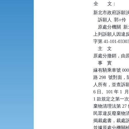
全
文：
新北市政府訴願決定書      
    訴願人  郭○伶

    原處分機關 
上列訴願人因違反廢
字第 41-101
    主    文

原處分撤銷，由原
    事    實

緣有騎乘車號 000–
路 298  號
人所有，並查訴願人分別
6 日、101 年 1 
1 款規定之第一
棄物清理法第 27 
民眾違反廢棄物清理
揭裁處書，裁處訴
並據原處分機關檢