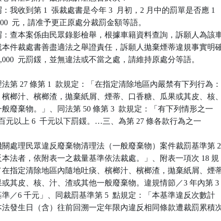
我收到第 1  張裁處書是今年 3  月初，2 月中的罰單是否應 1

而非 6,000  元，請准予更正原處分裁罰金額等語。

謂：查本案係由民眾錄影檢舉，根據車籍資料查詢，訴願人為該車
局已就本件裁處書善盡適法之舉證責任，訴願人拋棄煙蒂違規事實明確
人 6,000  元罰鍰，並無違法或不當之處，請維持原處分等語。

第 27 條第 1  款規定：「在指定清除地區內嚴禁有下列行為：
吐痰、檳榔汁、檳榔渣，拋棄紙屑、煙蒂、口香糖、瓜果或其皮、核、
他一般廢棄物。」、同法第 50 條第 3  款規定：「有下列情形之一

千 2  百元以上 6  千元以下罰鍰。…三、為第 27 條各款行為之一

關處理民眾違反廢棄物清理法（一般廢棄物）案件裁罰基準第 2  
違反本法者，依附表一之裁量基準依法裁處。」、附表一項次 18 規

事實／在指定清除地區內隨地吐痰、檳榔汁、檳榔渣，拋棄紙屑、煙蒂
瓜果或其皮、核、汁、渣或其他一般廢棄物。違規情節／3 年內第 3

罰基準／6 千元」、同裁罰基準第 5  點規定：「本基準違反次數計

違反本法發生日（含）往前回溯一定年限內違反相同條款遭裁罰累積次