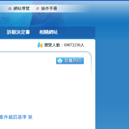
:::
網站導覽
操作手冊
訴願決定書
相關網站
瀏覽人數：69072230人
案件裁罰基準 第