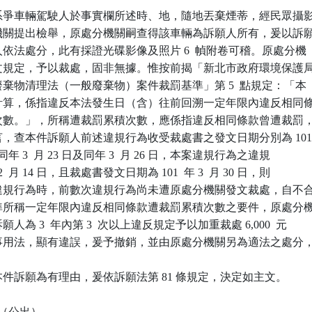
系爭車輛駕駛人於事實欄所述時、地，隨地丟棄煙蒂，經民眾攝影
處分機關提出檢舉，原處分機關嗣查得該車輛為訴願人所有，爰以訴願
為人依法處分，此有採證光碟影像及照片 6  幀附卷可稽。原處分機

揭條文規定，予以裁處，固非無據。惟按前揭「新北市政府環境保護局
反廢棄物清理法（一般廢棄物）案件裁罰基準」第 5  點規定：「本

次數計算，係指違反本法發生日（含）往前回溯一定年限內違反相同條
累積次數。」，所稱遭裁罰累積次數，應係指違反相同條款曾遭裁罰，
而言，查本件訴願人前述違規行為收受裁處書之發文日期分別為 101
  日、同年 3  月 23 日及同年 3  月 26 日，本案違規行為之違規

年 2  月 14 日，且裁處書發文日期為 101  年 3  月 30 日，則

次為違規行為時，前數次違規行為尚未遭原處分機關發文裁處，自不合
罰基準所稱一定年限內違反相同條款遭裁罰累積次數之要件，原處分機
願人為 3  年內第 3  次以上違反規定予以加重裁處 6,000  元

其認事用法，顯有違誤，爰予撤銷，並由原處分機關另為適法之處分，
件訴願為有理由，爰依訴願法第 81 條規定，決定如主文。

（公出）
