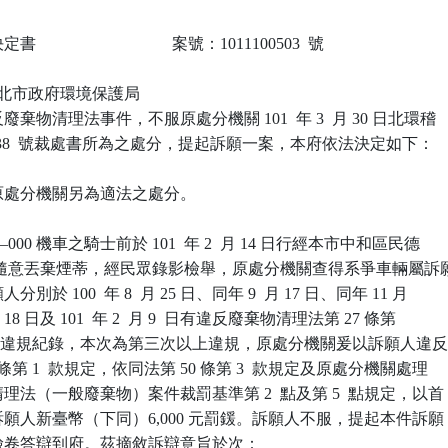
                            案號：1011100503  號

 新北市政府環境保護局

棄物清理法事件，不服原處分機關 101  年 3  月 30 日北環稽

-033038  號裁處書所為之處分，提起訴願一案，本府依法決定如下：

處分機關另為適法之處分。

000 機車之騎士前於 101  年 2  月 14 日行經本市中和區民德

對面，隨意丟棄煙蒂，經民眾錄影檢舉，原處分機關查得系爭車輛屬訴願
於 100  年 8  月 25 日、同年 9  月 17 日、同年 11 月

 月 18 日及 101  年 2  月 9  日有違反廢棄物清理法第 27 條第

次違規紀錄，本次為第三次以上違規，原處分機關爰以訴願人違反
條第 1  款規定，依同法第 50 條第 3  款規定及原處分機關處理

法（一般廢棄物）案件裁罰基準第 2  點及第 5  點規定，以首

願人新臺幣（下同）6,000 元罰鍰。訴願人不服，提起本件訴願，
卷答辯到府。茲摘敘訴辯意旨於次：
