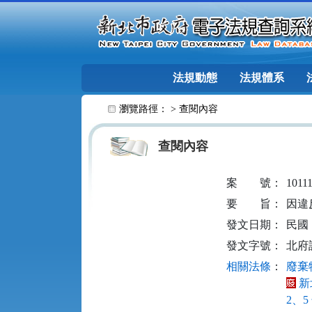
跳至主要內容
法規動態
法規體系
:::
瀏覽路徑： >
查閱內容
查閱內容
案
號：
1011
要
旨：
因違
發文日期：
民國 1
發文字號：
北府訴
相關法條
：
廢棄物
新
2、5