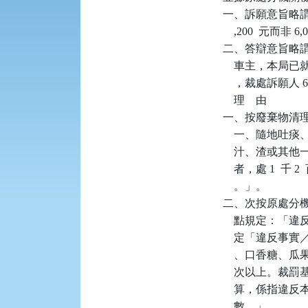
一、訴願意旨略謂：
    ,200  元
二、答辯意旨略
    車主，本
    ，裁處訴願
    理    由

一、按廢棄物清理法
    一、隨地
    汁、渣或其
    者，處 1  
    。」。

二、次按原處分機
    點規定：「
    定「違反
    、口香糖、
    次以上。裁
    算，係指
    數。」。
