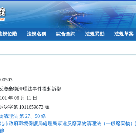
法規位階
法規名稱
綜合查詢
法規異動
法規草案
100503
反廢棄物清理法事件提起訴願
01 年 06 月 11 日
決字第 1011659873 號
清理法 第 27、50 條
北市政府環境保護局處理民眾違反廢棄物清理法（一般廢棄物）
 條