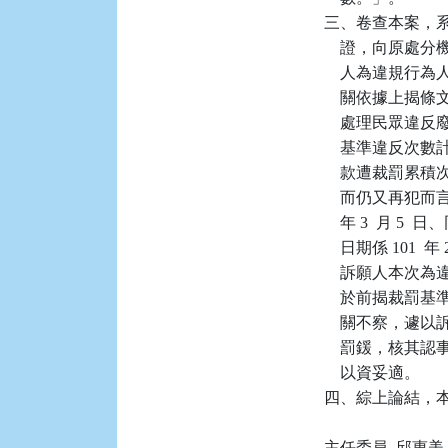
三、卷查本案，
    證，向原
    人為違規行
    關依據上
    處理民眾違
    基準違反
    款遭裁罰
    而仍又再犯
    年 3  月 5
    日期係 101  
    訴願人本
    於前揭裁
    關不察，遽以訴
    罰鍰，核
    以資妥適。

四、綜上論結，本
主任委員  邱惠美