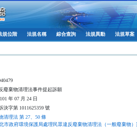
法規位階
法規名稱
綜合查詢
法規異動
法規草案
040479
反廢棄物清理法事件提起訴願
01 年 07 月 24 日
決字第 1011625359 號
清理法 第 27、50 條
北市政府環境保護局處理民眾違反廢棄物清理法（一般廢棄物）案