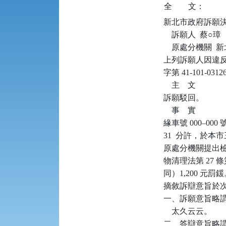
全
文：
新北市政府訴願決定書      
    訴願人  蔡○璋

    原處分機關 
上列訴願人因違反廢
字第 41-101
    主    文

訴願駁回。

    事    實

緣車號 000–000
31  分許，於本
原處分機關提出
物清理法第 27 條
同）1,200 
摘敘訴辯意旨於次
一、訴願意旨略謂
    太久云云。

二、答辯意旨略