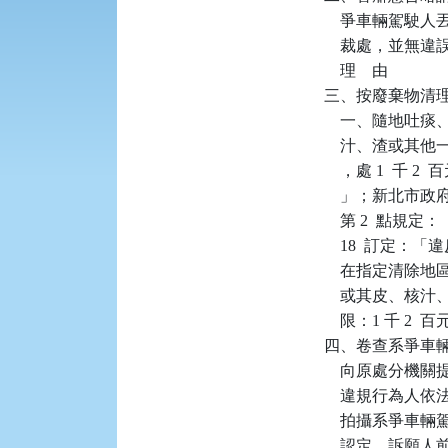
    爭車輛駕
    裁處，並
    理    由

三、按廢棄物清理法
    一、隨地
    汁、渣或其
    ，處 1  千
    」；新北
    第 2  
    18  訂定
    在指定清
    或其皮、核
    限：1 千 2
四、卷查系爭車
    向原處分
    違規行為
    拍攝系爭
    認定。訴