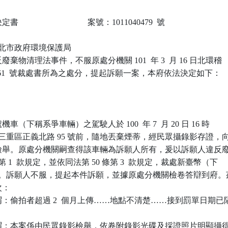
                            案號：1011040479  號

 新北市政府環境保護局

棄物清理法事件，不服原處分機關 101  年 3  月 16 日北環稽

-031261  號裁處書所為之處分，提起訴願一案，本府依法決定如下：

 號機車（下稱系爭車輛）之駕駛人於 100  年 7  月 20 日 16 時

市三重區正義北路 95 號前，隨地丟棄煙蒂，經民眾攝錄影存證，向
檢舉。原處分機關嗣查得該車輛為訴願人所有，爰以訴願人違反廢
第 1  款規定，並依同法第 50 條第 3  款規定，裁處新臺幣（下

元罰鍰。訴願人不服，提起本件訴願，並據原處分機關檢卷答辯到府。茲
：

：偷拍者超過 2  個月上傳……地點不清楚……接到罰單日期已隔
謂：本案係由民眾錄影檢舉，依卷附錄影光碟及採證照片明顯攝得