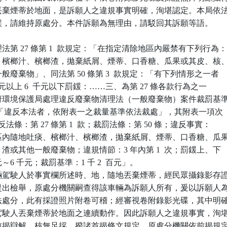
駛人丟棄煙蒂於地面，是訴願人之違規事實明確，洵堪認定。本局依法
無違誤，請維持原處分。本件訴願為無理由，請駁回其訴願等語。

第 27 條第 1  款規定：「在指定清除地區內嚴禁有下列行為：
吐痰、檳榔汁、檳榔渣，拋棄紙屑、煙蒂、口香糖、瓜果或其皮、核、
他一般廢棄物」、同法第 50 條第 3  款規定：「有下列情形之一者

 2  百元以上 6  千元以下罰鍰：……三、為第 27 條各款行為之一

市政府環境保護局處理違反廢棄物清理法（一般廢棄物）案件裁罰基準
點規定：「違反本法者，依附表一之裁量基準依法裁處」，其附表一項次

：「違反法條：第 27 條第 1  款；裁罰法條：第 50 條；違反事實：

除地區內隨地吐痰、檳榔汁、檳榔渣，拋棄紙屑、煙蒂、口香糖、瓜果
汁、渣或其他一般廢棄物；違規情節：3 年內第 1  次；罰鍰上、下

  百元～6 千元；裁罰基準：1 千 2  百元」。

輛駕駛人於事實欄所述時、地，隨地丟棄煙蒂，經民眾攝錄影存證
機關提出檢舉，原處分機關嗣查得該車輛為訴願人所有，爰以訴願人為
人依法處分，此有採證照片附卷可稽；經審視卷附錄影光碟，其中明確
車輛駕駛人丟棄煙蒂於地面之連續動作。因此訴願人之違規事實，洵堪
願人前揭辯解，核無足採。揆諸首揭條文規定，原處分機關依前揭規定