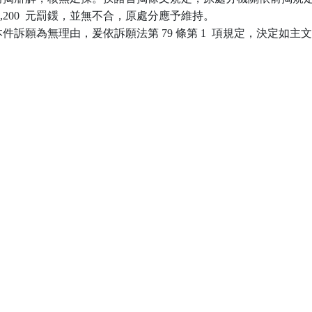
 1,200  元罰鍰，並無不合，原處分應予維持。

訴願為無理由，爰依訴願法第 79 條第 1  項規定，決定如主文