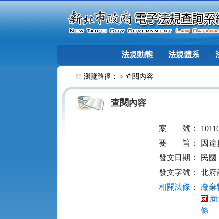
跳至主要內容
法規動態
法規體系
:::
瀏覽路徑： >
查閱內容
查閱內容
案
號：
1011
要
旨：
因違
發文日期：
民國 1
發文字號：
北府訴
相關法條
：
廢棄物
新
條