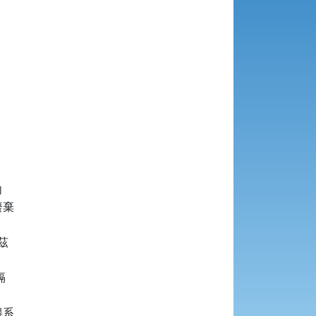


棄





系
