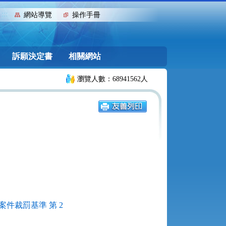
:::
網站導覽
操作手冊
訴願決定書
相關網站
瀏覽人數：68941562人
件裁罰基準 第 2