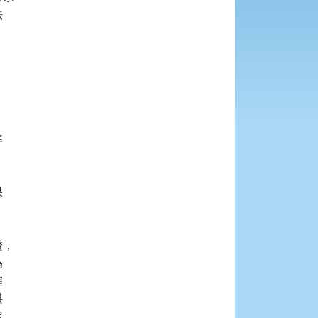










，








