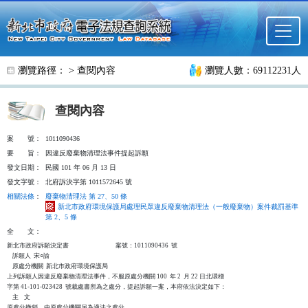
跳至主要內容
瀏覽路徑： >
查閱內容
瀏覽人數：69112231人
查閱內容
案
號：
1011090436
要
旨：
因違反廢棄物清理法事件提起訴願
發文日期：
民國 101 年 06 月 13 日
發文字號：
北府訴決字第 1011572645 號
相關法條
：
廢棄物清理法 第 27、50 條
新北市政府環境保護局處理民眾違反廢棄物清理法（一般廢棄物）案件裁罰基準
第 2、5 條
全
文：
新北市政府訴願決定書                                  案號：1011090436  號

    訴願人  宋○諭

    原處分機關  新北市政府環境保護局

上列訴願人因違反廢棄物清理法事件，不服原處分機關 100  年 2  月 22 日北環稽

字第 41-101-023428  號裁處書所為之處分，提起訴願一案，本府依法決定如下：

    主    文

原處分撤銷，由原處分機關另為適法之處分。
