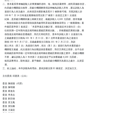
    百元…」。

二、查本案系爭車輛駕駛人於事實欄所述時、地，隨地丟棄煙蒂，經民眾攝影存證，

    向原處分機關提出檢舉，原處分機關嗣查得該車輛為訴願人所有，爰以訴願人為

    違規行為人依法處分，此有採證光碟影像及照片 5  幀附卷可稽。另查訴願人於

    100 年 7  月 14 日有違反廢棄物清理法第 27 條第 1  款規定之第 1  次違規

    紀錄，是原處分機關依據上揭條文規定，裁處訴願人 4,500  元罰鍰，固非無據

    。惟按前揭新北市政府環境保護局處理民眾違反廢棄物清理法（一般廢棄物）案

    件裁罰基準第 5  點規定：「本基準違反次數計算，係指違反本法發生日（含）

    往前回溯一定年限內違反相同條款遭裁罰累積次數。」所稱遭裁罰累積次數，應

    係指違反相同條款曾遭裁罰，而仍又再犯而言。查本件訴願人第 1  次違規行為

    之裁處書發文日期為 101  年 1  月 11 日，第 2  次即本案違規行為之違規日

    期係 100  年 9  月 17 日，且裁處書發文日期為 101  年 2  月 22 日，則訴

    願人本次（第 2  次）為違規行為時，前次（第 1  次）違規行為尚未遭原處分

    機關發文裁處，此次違規行為自難認係曾遭裁罰，而仍又再犯之情形，自不合於

    前揭裁罰基準所稱一定年限內違反相同條款遭裁罰累積次數之要件，原處分機關

    不察，遽以訴願人為 3  年內第 2  次違反規定予以加重裁處 4,500  元罰鍰，

    核其認事用法，顯有違誤，爰予撤銷，並由原處分機關另為適法之處分，以資妥

    適。

三、綜上論結，本件訴願為有理由，爰依訴願法第 81 條規定，決定如主文。

主任委員  邱惠美（公出）

委員  陳慈陽（代理）

委員  陳明燦

委員  蔡進良

委員  李承志

委員  劉宗德

委員  景玉鳳

委員  黃怡騰

委員  王藹芸
