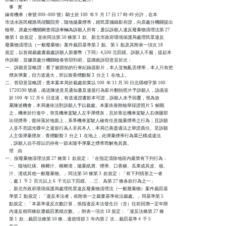
    事    實

緣有機車（車號 000–000 號）騎士於 100  年 9  月 17 日 17 時 49 分許，在本

市淡水區民權路馬偕醫院旁，隨地拋棄煙蒂，經民眾攝錄影存證，向原處分機關提出

檢舉。原處分機關嗣查得該車輛為訴願人所有，爰以訴願人違反廢棄物清理法第 27 

條第 1  款規定，並依同法第 50 條第 3  款、新北市政府環境保護局處理民眾違反

廢棄物清理法（一般廢棄物）案件裁罰基準第 2  點、第 5  點及其附表一項次 18 

規定，以首揭裁處書裁處訴願人新臺幣（下同）4,500 元罰鍰。訴願人不服，提起本

件訴願，並據原處分機關檢卷答辯到府。茲摘敘訴辯意旨於次：

一、訴願意旨略謂：看了被跟拍的行車紀錄器影片，本人並無亂丟煙蒂，本人只有把

    煙灰彈棄，但力道過大，所以致香煙斷裂 3  分之 1  在地上。

二、答辯意旨略謂：查本案本局於裁處前業以 100  年 11 月 30 日北環稽字第 100

    1720590 號函，函送陳述意見通知書及違規行為影片翻拍照片予訴願人，該函並

    於 100  年 12 月 6  日送達，有送達證書影本可證，訴願人未予回覆，視為放

    棄陳述機會，本局遂依法對訴願人予以裁處。本案依卷附檢舉採證照片 5  幀觀

    之，機車於行進中，突見機車駕駛人左手彈煙灰，且於靠近機車駕駛人右側腿部

    出現煙蒂，復掉落於地面上，系爭機車駕駛人確有任意拋棄煙蒂之行為；且訴願

    人並不否認光碟中之違規行為人非其本人，本局已善盡適法之舉證責任。至訴願

    人主張彈棄煙灰，香煙斷裂 3  分之 1  在地上，此彈棄煙蒂行為業已構成違法

    ，訴願人自不得以仍持有一節未隨手彈棄之煙蒂而解免其責。

    理    由

一、按廢棄物清理法第 27 條第 1  款規定：「在指定清除地區內嚴禁有下列行為：

    一、隨地吐痰、檳榔汁、檳榔渣，拋棄紙屑、煙蒂、口香糖、瓜果或其皮、核、

    汁、渣或其他一般廢棄物。」同法第 50 條第 3  款規定：「有下列情形之一者

    ，處 1  千 2  百元以上 6  千元以下罰鍰。…三、為第 27 條各款行為之一」

    。新北市政府環境保護局處理民眾違反廢棄物清理法（一般廢棄物）案件裁罰基

    準第 2  點規定：「違反本法者，依附表一之裁量基準依法裁處。」同基準第 5

    點規定：「本基準違反次數計算，係指違反本法發生日（含）往前回溯一定年限

    內違反相同條款遭裁罰累積次數。」附表一項次 18 規定：「違反法條第 27 條

    第 1  款…裁罰法條第 50 條…違規情節 3  年內第 2  次…裁罰基準 4  千 5
