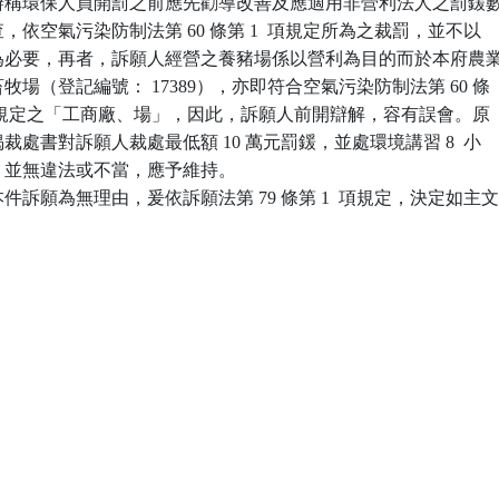
辯稱環保人員開罰之前應先勸導改善及應適用非營利法人之罰鍰數
經查，依空氣污染防制法第 60 條第 1  項規定所為之裁罰，並不以

改善為必要，再者，訴願人經營之養豬場係以營利為目的而於本府農業
之畜牧場（登記編號： 17389），亦即符合空氣污染防制法第 60 條

項後段所規定之「工商廠、場」，因此，訴願人前開辯解，容有誤會。原

首揭裁處書對訴願人裁處最低額 10 萬元罰鍰，並處環境講習 8  小

分，並無違法或不當，應予維持。

訴願為無理由，爰依訴願法第 79 條第 1  項規定，決定如主文