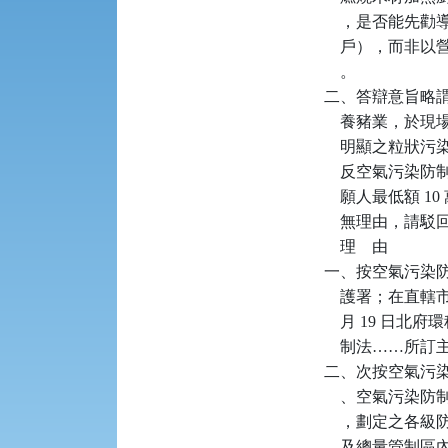
    ，是否能
    戶），而
    。

二、答辯意旨略
    養豬業，
    明顯之粒
    反空氣污染
    願人最低額
    無理由，請
    理    由

一、按空氣污染防
    護署；在直
    月 19 日
    制法……
二、次按空氣污染防
    、空氣污
    ，劃定之各級
    及總量管