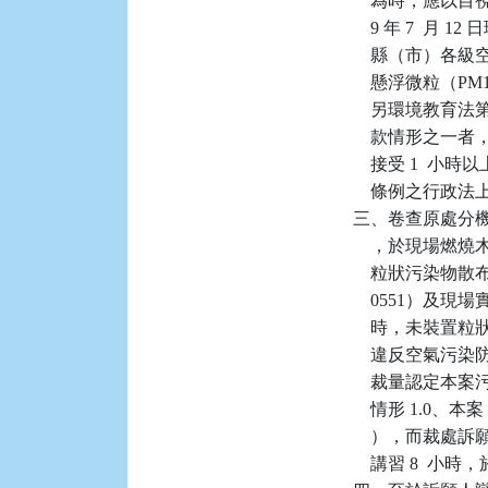
    為時，應
    9 年 7  
    縣（市）各級
    懸浮微粒
    另環境教育
    款情形之
    接受 1 
    條例之行政
三、卷查原處分
    ，於現場
    粒狀污染物
    0551）
    時，未裝
    違反空氣污染
    裁量認定本案
    情形 1.0、
    ），而裁處訴願
    講習 8  小