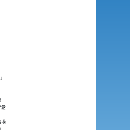










意

場


