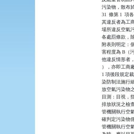
    污染物，散
    31  條第 
    其違反者為
    場所違反空
    各處罰條
    附表則明定：
    害程度為 
    他違反情形者
    ），亦即工商廠
    1 項後段規
    染防制法施行細
    放空氣污
    目測：目
    排放狀況之
    管機關執
    確判定污染
    管機關執