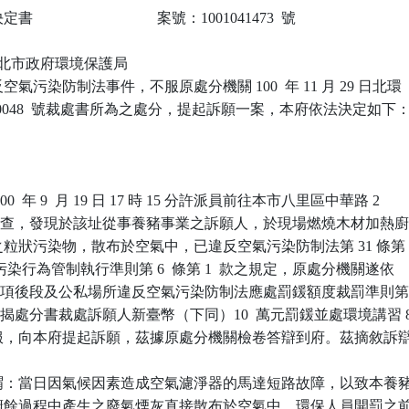
                            案號：1001041473  號

 新北市政府環境保護局

氣污染防制法事件，不服原處分機關 100  年 11 月 29 日北環

0-100048  號裁處書所為之處分，提起訴願一案，本府依法決定如下：
  年 9  月 19 日 17 時 15 分許派員前往本市八里區中華路 2 

32 號稽查，發現於該址從事養豬事業之訴願人，於現場燃燒木材加熱廚
粒狀污染物，散布於空氣中，已違反空氣污染防制法第 31 條第 1
氣污染行為管制執行準則第 6  條第 1  款之規定，原處分機關遂依

 1  項後段及公私場所違反空氣污染防制法應處罰鍰額度裁罰準則第
揭處分書裁處訴願人新臺幣（下同）10  萬元罰鍰並處環境講習 8
服，向本府提起訴願，茲據原處分機關檢卷答辯到府。茲摘敘訴辯
謂：當日因氣候因素造成空氣濾淨器的馬達短路故障，以致本養豬
加熱廚餘過程中產生之廢氣煙灰直接散布於空氣中，環保人員開罰之前