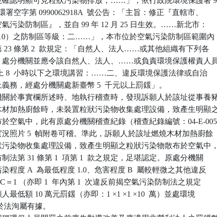
以目視確認明顯可見粒狀污染物排放，……」；依行政院環境保護署 9
月 12 日環署空字第 0990062918A  號公告：「主旨：修正『直轄市、

空氣污染防制區』，並自 99 年 12 月 25 日生效。……新北市：

（PM10）之防制區等級：二……」，本市位於空氣污染防制區範圍內；
法第 23 條第 2  款規定：「自然人、法人……或其他組織有下列各

一者，處分機關並應令該自然人、法人、……或負責環境保護權責人員
 小時以上 8  小時以下之環境講習：……二、違反環境保護法律或自治

法上義務，經處分機關處新臺幣 5  千元以上罰鍰」。

機關於事實欄所述時、地執行稽查時，發現訴願人於該址從事養豬
燃燒木材加熱廚餘時，未裝置粒狀污染物收集處理設備，致產生明顯之
散布於空氣中，此有原處分機關稽查紀錄（稽查紀錄編號：04-E-005
及現場實況照片 5  幀附卷可稽。準此，訴願人於該址燃燒木材加熱廚餘

置粒狀污染物收集處理設備，致產生明顯之粒狀污染物散布於空氣中，
防制法第 31 條第 1  項第 1  款之規定，足堪認定。原處分機關

污染程度 A  為最低程度 1.0、危害程度 B  屬較輕微之其他違反

本案 C＝1 （亦即 1  年內第 1  次違反前揭空氣污染防制法之規定

人最低額 10 萬元罰鍰（亦即：1 ×1 ×1 ×10  萬）並處環境

時，於法洵屬有據。
