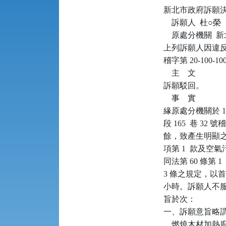
新北市政府訴願決定書      
    訴願人  杜○榮

    原處分機關 
上列訴願人因違反空
稽字第 20-10
    主    文

訴願駁回。

    事    實

緣原處分機關於 100
段 165  巷 
餘，致產生明顯之
項第 1  款及空
同法第 60 條第
3 條之規定，以首
小時。訴願人不
旨於次：

一、訴願意旨略
    燃燒木材