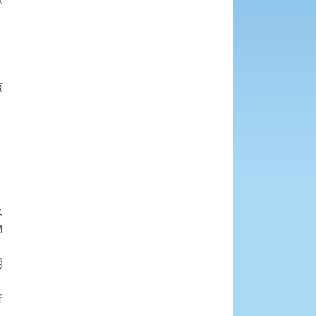









