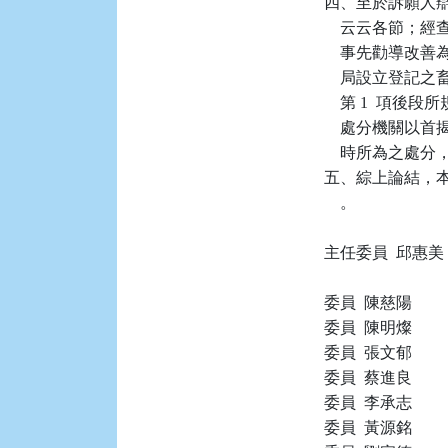
四、至於訴願人
    云云各節；
    事先勸導
    局設立登記
    第 1  
    處分機關以
    時所為之處
五、綜上論結，本件
    。

主任委員  邱惠美

委員  陳慈陽

委員  陳明燦

委員  張文郁

委員  蔡進良

委員  李承志

委員  黃源銘
