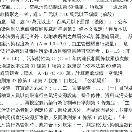
布於空氣……」、空氣污染防制法第 60 條第 1  項規定：「違反第

1  項各款情形之一者，處 5  千元以上 10 萬元以下罰鍰（前段）；

工商廠、場，處 10 萬元以上 1  百萬元以下罰鍰（後段）」；公私

氣污染防制法應處罰鍰額度裁罰準則第 3   條本文規定:「違反本法

款，除本法另有規定者外，以附表所列之裁罰公式計算應處罰鍰」，該
個案污染程度為 A（A ＝ 1.0～3.0 ，由主管機關自行裁量）、危

B（污染行為有涉及毒性污染排放且稽查當時可查證者， B＝1.5 ；其

， B＝ 1.0）、污染特性為 C（C ＝1 年內違反相同條款累積次數

場違反本法第 31 條第 1  項第 2  款規定而依本法第 60 條第

定裁處罰鍰者，應以「A ×B ×C ×10  萬」計算應處罰鍰；空氣污

則第 33 條第 1  項第 2  款第 1  目規定：「公私場所……排

染物之檢查，其實施方式如下：……二、官能檢查：……（一）目視及
視，指稽查人員以肉眼進行空氣污染源設施、操作條件、資料或污染物
檢查。……」。再按空氣污染行為管制執行準則第 3  條規定：「主

行空氣污染行為管制之判定位置，應於廠房外、周界或周界外，並能明
物係由受稽查污染源所逸散」及同準則第 4  條第 1  款規定：「主

行空氣污染行為管制時，應符合下列規定：一、判定粒狀污染物逸散行