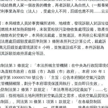
先勸導或給務農人家一個改善的機會，再者訴願人為自然人（一般養豬
非以營利事業為單位（法人），受處分人不同，罰鍰也應不同……云云
謂：本局稽查人員於事實欄所述時、地稽查，發現訴願人於該址從
於現場燃燒木材加熱廚餘時，未裝置粒狀污染物收集處理設備，致產生
狀污染物散布於空氣中，本局依法裁處，並無違誤。本局依公私場所違
防制法應處罰鍰額度裁罰準則第 3  條附表所列之計算公式，裁處訴

 10 萬元罰鍰並處環境講習 8  小時，並無違誤或不當，本件訴願為

駁回其訴願並維持原處分等語。

制法第 3  條規定：「本法所稱主管機關：在中央為行政院環境保
轄市為直轄市政府；在縣（市）為縣（巿）政府」、本府 100  年 1 

北府環秘字第 1000005700 號公告：「主旨：公告本府關於空氣污染防

所訂主管機關權限，劃分予本府環境保護局執行，並自即日生效」。

制法第 2  條第 7  款規定：「本法專用名詞定義如下：……七

染防制區：指視地區土地利用對於空氣品質之需求，或依空氣品質現況
防制區」、同法第 31 條第 1  項第 1  款規定：「在各級防制區

制區內，不得有下列行為：……一、從事燃燒……，致產生明顯之粒狀