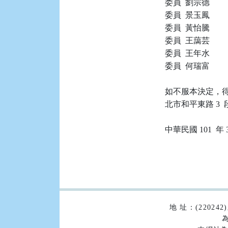
委員  劉宗德

委員  景玉鳳

委員  黃怡騰

委員  王藹芸

委員  王年水

委員  何瑞富

如不服本決定，得
北市和平東路 3  段
:::
地 址：(2202
為