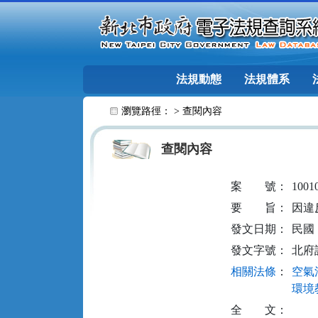
跳至主要內容
法規動態
法規體系
:::
瀏覽路徑： >
查閱內容
查閱內容
案
號：
1001
要
旨：
因違
發文日期：
民國 1
發文字號：
北府訴
相關法條
：
空氣污
環境教
全
文：