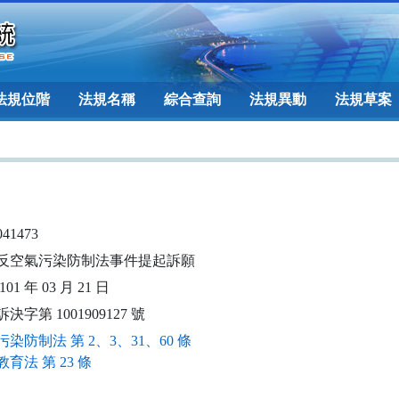
法規位階
法規名稱
綜合查詢
法規異動
法規草案
041473
反空氣污染防制法事件提起訴願
01 年 03 月 21 日
決字第 1001909127 號
染防制法 第 2、3、31、60 條
育法 第 23 條