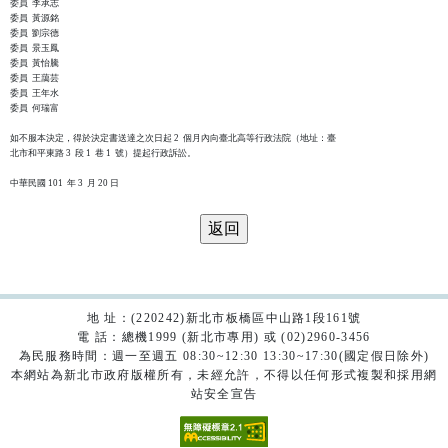
委員  李承志

委員  黃源銘

委員  劉宗德

委員  景玉鳳

委員  黃怡騰

委員  王藹芸

委員  王年水

委員  何瑞富

如不服本決定，得於決定書送達之次日起 2  個月內向臺北高等行政法院（地址：臺

北市和平東路 3  段 1  巷 1  號）提起行政訴訟。

地 址：(220242)新北市板橋區中山路1段161號
電 話：總機1999 (新北市專用) 或 (02)2960-3456
為民服務時間：週一至週五 08:30~12:30 13:30~17:30(國定假日除外)
本網站為新北市政府版權所有，未經允許，不得以任何形式複製和採用網
站安全宣告