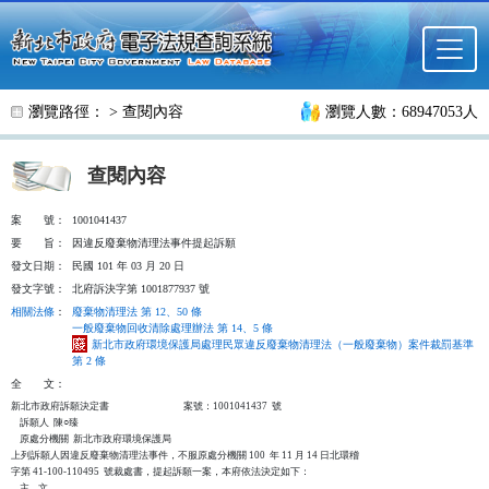
跳至主要內容
瀏覽路徑： >
查閱內容
瀏覽人數：68947053人
查閱內容
案
號：
1001041437
要
旨：
因違反廢棄物清理法事件提起訴願
發文日期：
民國 101 年 03 月 20 日
發文字號：
北府訴決字第 1001877937 號
相關法條
：
廢棄物清理法 第 12、50 條
一般廢棄物回收清除處理辦法 第 14、5 條
新北市政府環境保護局處理民眾違反廢棄物清理法（一般廢棄物）案件裁罰基準
第 2 條
全
文：
新北市政府訴願決定書                                  案號：1001041437  號

    訴願人  陳○臻

    原處分機關  新北市政府環境保護局

上列訴願人因違反廢棄物清理法事件，不服原處分機關 100  年 11 月 14 日北環稽

字第 41-100-110495  號裁處書，提起訴願一案，本府依法決定如下：

    主    文
