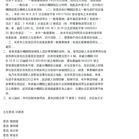
    項第 4  款規定：「一般廢棄物應依下列方式分類後，始得交付回收、清除或辦

    理：……一般垃圾：（一）依執行機關指定之時間、地點及作業方式，交付執行

    機關或受託機構之垃圾車清除。（二）投置於執行機關設置之一般垃圾貯存設備

    內」，本府 100  年 9  月 8  日北環衛字第 1001176582 號令發布之本府環境

    保護局處理民眾違反廢棄物清理法（一般廢棄物）案件裁罰基準第 2  點附表一

    項次 7  規定，3  年內第 1  次違反第 12 條規定（按，即廢棄物清理法第 12

    條）者，裁罰 3,000 元。另本府 100  年 5  月 20 日北府環衛字第 10000453

    50  號公告規定：「一、本市一般廢棄物……依本市規定時間及垃圾車到達停靠

    收集點後，直接投入垃圾車內，交付清除。二、廢棄物不得任意棄置於地面……

    。三、未依本公告規定排出或違規棄置一般廢棄物者，依違反廢棄物清理法……

    處罰」。

二、卷查原處分機關環保稽查人員於事實欄所述時、地，發現訴願人未使用專用垃圾

    袋而將垃圾包任意棄置於道路旁，此有現場實況照片 4  幀、原處分機關 100

    年 10 月 12 日編號 04-E-0054844 號之稽查紀錄、通知書編號 0056329  號之

    舉發通知書等附卷可稽，原處分機關依法裁處，於法並無不合。至於訴願人辯稱

    將垃圾丟置於寫有新北市環保局之垃圾袋中卻被開罰云云；經查，事實欄所述時

    、地乃本局清潔隊人員暫放清運垃圾袋之地點，並非民眾垃圾之收集點。再者，

    垃圾不落地政策已行之有年，故訴願人前開辯解，顯無可採。本件事證明確，違

    規事實足堪認定，而原處分機關之裁罰金額又在前開廢棄物清理法及裁罰基準所

    定之範圍內，從而原處分機關以首揭裁處書所為之處分，自屬合法妥適而應予維

    持。

三、綜上論結，本件訴願為無理由，爰依訴願法第 79 條第 1  項規定，決定如主文

    。

主任委員  邱惠美

委員  陳慈陽

委員  陳明燦

委員  張文郁

委員  蔡進良
