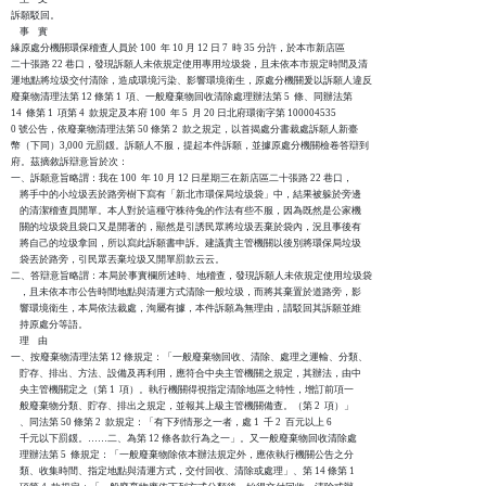
訴願駁回。

    事    實

緣原處分機關環保稽查人員於 100  年 10 月 12 日 7  時 35 分許，於本市新店區

二十張路 22 巷口，發現訴願人未依規定使用專用垃圾袋，且未依本市規定時間及清

運地點將垃圾交付清除，造成環境污染、影響環境衛生，原處分機關爰以訴願人違反

廢棄物清理法第 12 條第 1  項、一般廢棄物回收清除處理辦法第 5  條、同辦法第

14  條第 1  項第 4  款規定及本府 100  年 5  月 20 日北府環衛字第 100004535

0 號公告，依廢棄物清理法第 50 條第 2  款之規定，以首揭處分書裁處訴願人新臺

幣（下同）3,000 元罰鍰。訴願人不服，提起本件訴願，並據原處分機關檢卷答辯到

府。茲摘敘訴辯意旨於次：

一、訴願意旨略謂：我在 100  年 10 月 12 日星期三在新店區二十張路 22 巷口，

    將手中的小垃圾丟於路旁樹下寫有「新北市環保局垃圾袋」中，結果被躲於旁邊

    的清潔稽查員開單。本人對於這種守株待兔的作法有些不服，因為既然是公家機

    關的垃圾袋且袋口又是開著的，顯然是引誘民眾將垃圾丟棄於袋內，況且事後有

    將自己的垃圾拿回，所以寫此訴願書申訴。建議貴主管機關以後別將環保局垃圾

    袋丟於路旁，引民眾丟棄垃圾又開單罰款云云。

二、答辯意旨略謂：本局於事實欄所述時、地稽查，發現訴願人未依規定使用垃圾袋

    ，且未依本市公告時間地點與清運方式清除一般垃圾，而將其棄置於道路旁，影

    響環境衛生，本局依法裁處，洵屬有據，本件訴願為無理由，請駁回其訴願並維

    持原處分等語。

    理    由

一、按廢棄物清理法第 12 條規定：「一般廢棄物回收、清除、處理之運輸、分類、

    貯存、排出、方法、設備及再利用，應符合中央主管機關之規定，其辦法，由中

    央主管機關定之（第 1  項）。執行機關得視指定清除地區之特性，增訂前項一

    般廢棄物分類、貯存、排出之規定，並報其上級主管機關備查。（第 2  項）」

    、同法第 50 條第 2  款規定：「有下列情形之一者，處 1  千 2  百元以上 6

    千元以下罰鍰。……二、為第 12 條各款行為之一」。又一般廢棄物回收清除處

    理辦法第 5  條規定：「一般廢棄物除依本辦法規定外，應依執行機關公告之分

    類、收集時間、指定地點與清運方式，交付回收、清除或處理」、第 14 條第 1
