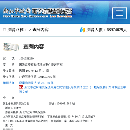
跳至主要內容
瀏覽路徑： >
查閱內容
瀏覽人數：68974629人
查閱內容
案
號：
1001031260
要
旨：
因違反廢棄物清理法事件提起訴願
發文日期：
民國 100 年 12 月 14 日
發文字號：
北府訴決字第 1001653756 號
相關法條
：
廢棄物清理法 第 27、50 條
新北市政府環境保護局處理民眾違反廢棄物清理法（一般廢棄物）案件裁罰基準
第 2 條
全
文：
新北市政府訴願決定書                                  案號：1001031260  號

    訴願人  白○元

    原處分機關  新北市政府環境保護局

上列訴願人因違反廢棄物清理法事件，不服原處分機關 100  年 10 月 17 北環稽字

第 41-100-082373  號裁處書所為之處分，提起訴願一案，本府依法決定如下：

    主    文

訴願駁回。
