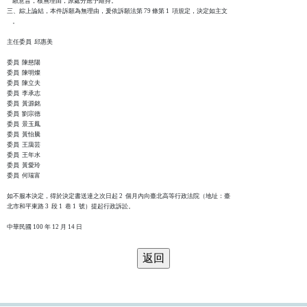
    願意旨，核無理由，原處分應予維持。

三、綜上論結，本件訴願為無理由，爰依訴願法第 79 條第 1  項規定，決定如主文

    。

主任委員  邱惠美

委員  陳慈陽

委員  陳明燦

委員  陳立夫

委員  李承志

委員  黃源銘

委員  劉宗德

委員  景玉鳳

委員  黃怡騰

委員  王藹芸

委員  王年水

委員  黃愛玲

委員  何瑞富

如不服本決定，得於決定書送達之次日起 2  個月內向臺北高等行政法院（地址：臺

北市和平東路 3  段 1  巷 1  號）提起行政訴訟。
