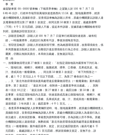
    事    實

緣駕駛車號  00– 0000 號車輛（下稱系爭車輛）之駕駛人於 100  年 7  月 7  日 

6 時 46 分許，行經本市瑞芳區萬瑞快速道路西向 13.5K  處，隨地拋棄煙蒂，經原

處分機關稽查人員攝影存證，並查得該車輛為訴願人所有，原處分機關爰以訴願人違

反廢棄物清理法第 27 條第 1  款規定，依同法第 50 條第 3  款規定，裁處新臺幣

（下同）4 千 5  百元罰鍰。訴願人不服，提起本件訴願，並據原處分機關檢卷答辯

到府。茲摘敘訴辯意旨於次：

一、訴願意旨略謂：訴願人於 l00  年 7  月 7  日駕車行經萬瑞快速道路，確有犯

    錯，一時拋棄煙蒂，此錯誤行為實有不該，事後深感悔意等語。

二、答辯意旨略謂：訴願人所述雖其情可憫，然為維護環境清潔，改善環境衛生，係

    本局貫徹違法取締之目的，自難容許違反環境衛生行為之存在，訴願人違規行為

    屬實，仍難以免除其責任，本局依法裁處，並無違誤等語。

    理    由

一、按廢棄物清理法第 27 條第 1  款規定：「在指定清除地區內嚴禁有下列行為：

    一、隨地吐痰、檳榔汁、檳榔渣，拋棄紙屑、煙蒂、口香糖、瓜果或其皮、核、

    汁、渣或其他一般廢棄物。」、同法第 50 條第 3  款規定：「有下列情形之一

    者，處 1  千 2  百元以上 6  千元以下罰鍰。…三、為第 27 條各款行為之一

    。」又「新北市政府環境保護局處理違反廢棄物清理法（一般廢棄物）案件裁罰

    基準」第 2  點規定：「違反本法者，依附表一之裁量基準依法裁處。」、其附

    表一項次 18 訂定：「違反法條：第 27 條第 1  款；裁罰法條：第 50 條；違

    反事實：在指定清除地區內之高架、快速道路或高速公路隨地吐痰、檳榔汁、檳

    榔渣，拋棄紙屑、煙蒂、口香糖、瓜果或其皮、核、汁、渣或其他一般廢棄物；

    違規情節：3 年內第 1  次；裁罰基準：4 千 5  百元。」。

二、卷查系爭車輛駕駛人於事實欄所述時、地，隨地拋棄煙蒂，經原處分機關稽查人

    員攝影存證，並查得該車輛為訴願人所有，原處分機關爰以訴願人為違規行為人

    依法處分，此有採證影像、車籍查詢資料附卷可稽，亦為訴願人所不爭執。原處

    分機關依訴願人違規情節，衡酌前揭「新北市政府環境保護局處理違反廢棄物清

    理法（一般廢棄物）案件裁罰基準」規定，於法定裁罰額度內（最高可處 6  千

    元罰鍰），裁處訴願人 4  千 5  百元罰鍰，揆諸首揭條文規定，並無不合，訴
