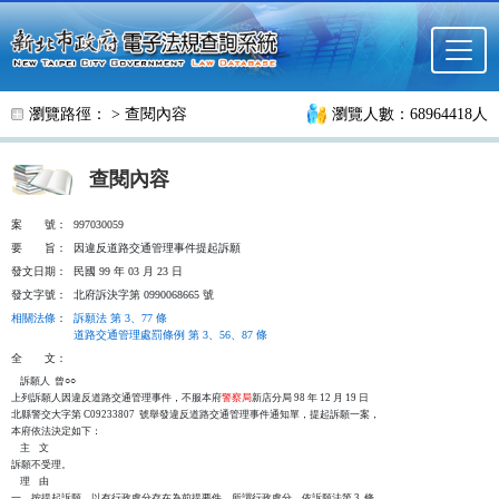
跳至主要內容
瀏覽路徑： >
查閱內容
瀏覽人數：68964418人
查閱內容
案
號：
997030059
要
旨：
因違反道路交通管理事件提起訴願
發文日期：
民國 99 年 03 月 23 日
發文字號：
北府訴決字第 0990068665 號
相關法條
：
訴願法 第 3、77 條
道路交通管理處罰條例 第 3、56、87 條
全
文：
    訴願人  曾○○

上列訴願人因違反道路交通管理事件，不服本府
警察局
新店分局 98 年 12 月 19 日

北縣警交大字第 C09233807  號舉發違反道路交通管理事件通知單，提起訴願一案，

本府依法決定如下：

    主    文

訴願不受理。

    理    由

一、按提起訴願，以有行政處分存在為前提要件。所謂行政處分，依訴願法第 3  條
