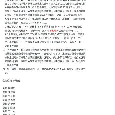
    規定，係指中央或地方機關就公法上具體事件所為之決定或其他公權力措施而對

    外直接發生法律效果之單方行政行為而言。次按訴願法第 77 條第 8  款規定，

    對於非行政處分或其他依法不屬訴願救濟範圍內之事項提起訴願者，應為不受理

    之決定。另按道路交通管理處罰條例第 87 條規定，受處分人因交通違規事件，

    不服主管機關所為之處罰，得向管轄地方法院聲明異議；不服地方法院對聲明異

    議所為之裁定，得為抗告，但不得再抗告。

二、緣訴願人所有 DTJ-○○ 號機車（下稱系爭車輛）於 98 年 12 月 19 日停放於

    臺北縣新店市民權路 101  號前騎樓，經本府
警察局
新店分局以 98 年 12 月 1

    9 日北縣警交大字第 C09233807  號舉發違反道路交通管理事件通知單，舉發其

    違反道路交通管理處罰條例第 56 條第 l  項第 9  款規定：「停車…位置、方

    式…不依規定。」，並依同條第 3  項規定將系爭車輛移置保管，訴願人不服，

    提起本件訴願。

三、本件訴願人不服前揭舉發違反道路交通管理事件通知單及車輛移置保管之執行，

    核屬違反道路交通管理處罰條例事件，訴願人如有不服，應依道路交通管理處罰

    條例之規定向管轄地方法院聲明異議，訴願人未依此救濟程序辦理，逕自依訴願

    程序提起訴願，應屬對依法不屬訴願救濟範圍內之事項提起訴願，尚非法之所許

    ，自不應受理。

四、綜上論結，本件訴願為程序不合，爰依訴願法第 77 條第 8  款規定，決定如主

    文。

主任委員  陳坤榮

委員  周國代

委員  陳慈陽

委員  張文郁

委員  蔡進良

委員  黃源銘

委員  劉宗德

委員  王年水
