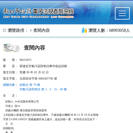
跳至主要內容
瀏覽路徑： >
查閱內容
瀏覽人數：68993058人
查閱內容
案
號：
98131872
要
旨：
因違反空氣污染防制法事件提起訴願
發文日期：
民國 99 年 02 月 02 日
發文字號：
北府訴決字第 0981087706 號
相關法條
：
訴願法 第 79 條
空氣污染防制法 第 2、3、31、60 條
全
文：
    訴願人  ○○水泥股份有限公司

    代表人  張○○

    原處分機關  臺北縣政府環境保護局

上列訴願人因違反空氣污染防制法事件，不服原處分機關 98 年 11 月 19 日北環稽

字第 23-098-100020  號裁處書所為之處分，提起訴願一案，本府依法決定如下：

    主    文

訴願駁回。

    事    實
