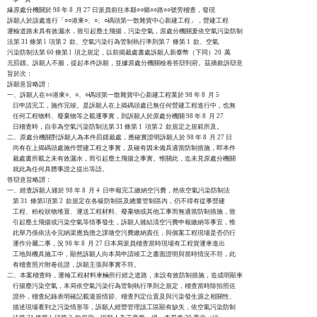
緣原處分機關於 98 年 8  月 27 日派員前往本縣○○鄉○○路○○號旁稽查，發現

訴願人於該處進行「○○港東○、○、○碼頭第一散雜貨中心新建工程」，營建工程

運輸道路未具有效灑水，致引起塵土飛揚，污染空氣，原處分機關爰依空氣污染防制

法第 31 條第 l  項第 2  款、空氣污染行為管制執行準則第 7  條第 1  款、空氣

污染防制法第 60 條第 l  項之規定，以前揭裁處書處訴願人新臺幣（下同）20  萬

元罰鍰。訴願人不服，提起本件訴願，並據原處分機關檢卷答辯到府。茲摘敘訴辯意

旨於次：

訴願意旨略謂：

一、訴願人在○○港東○、○、○碼頭第一散雜貨中心新建工程業於 98 年 8  月 5

    日申請完工，施作完竣。是訴願人在上揭碼頭處已無任何營建工程進行中，也無

    任何工程物料、廢棄物等之載運事實，則訴願人於原處分機關 98 年 8  月 27 

    日稽查時，自非為空氣污染防制法第 31 條第 1  項第 2  款規定之規範所及。

二、原處分機關對訴願人為本件罰鍰裁處，應確實證明訴願人於 98 年 8  月 27 日

    尚有在上揭碼頭處施作營建工程之事實，及確有因未備具適當防制措施，即本件

    裁處書所載之未有效灑水，而引起塵土飛揚之事實。惟關此，迄未見原處分機關

    就此為任何具體事證之提出等語。

答辯意旨略謂：

一、經查訴願人雖於 98 年 8  月 4  日申報完工繳納空污費，然依空氣污染防制法

    第 31  條第l項第 2  款規定在各級防制區及總量管制區內，仍不得有從事營建

    工程、粉粒狀物堆置、運送工程材料、廢棄物或其他工事而無適當防制措施，致

    引起塵土飛揚或污染空氣等情事發生，訴願人雖結清空污費申報繳納等事宜，惟

    此舉乃係依法令完納渠應負擔之課徵空污費繳納責任，與個案工程現場是否仍行

    運作分屬二事，況 98 年 8  月 27 日本局派員稽查當時現場有工程貨運車進出

    工地與機具施工中，顯然訴願人向本局申請竣工之書面證明與當時情況不符，此

    有稽查照片附卷佐證，訴願主張與事實不符。

二、本案稽查時，運翰工程材料車輛所行經之道路，未設有效防制措施，造成明顯車

    行揚塵污染空氣，本局依空氣污染行為管制執行準則之規定，稽查當時除拍照佐

    證外，稽查紀錄表明確記載違規情節、稽查判定位置及與污染發生源之相關性、

    描述現場看到之污染情形等，訴願人經營管理該工區顯有缺失，依空氣污染防制
