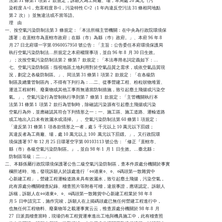
    法第 31 條第 l  項第 2  款規定，訴願人為工商廠、場，本局處 20 萬元（污

    染程度 A=l，危害程度 B=l，污染特性 C=2（1 年內違反空污法 31 條相同地點

    第 2  次））並無違法或不當等語。

    理    由

一、按空氣污染防制法第 3  條規定：「本法所稱主管機關：在中央為行政院環境保

    護署；在直轄市為直轄市政府；在縣（市）為縣（巿）政府。」、本府 96 年 8

    月 27 日北府環一字第 0960057950 號公告：「主旨：公告委任本府環境保護局

    執行空氣污染防制法…所規定之本府權限事項，並自 96 年 8  月 30 日生效。

    」；次按空氣污染防制法第 2  條第 7  款規定：「本法專用名詞定義如下：…

    七、空氣污染防制區：指視地區土地利用對於空氣品質之需求，或依空氣品質現

    況，劃定之各級防制區。」、同法第 31 條第 l  項第 2  款規定：「在各級防

    制區及總量管制區內，不得有下列行為：…二、從事營建工程、粉粒狀物堆置、

    運送工程材料、廢棄物或其他工事而無適當防制措施，致引起塵土飛揚或污染空

    氣。」、空氣污染行為管制執行準則第 7  條第 1  款規定：「主管機關執行本

    法第 31 條第 1  項第 2  款行為管制時，除確認污染源有引起塵土飛揚或污染

    空氣行為外，並應確認其符合下列情形之一：一、施工區、施工道路、運輸道路

    或工地出入口未有效灑水或清掃。」、空氣污染防制法第 60 條第 l  項規定：

    「違反第 31 條第 1  項各款情形之一者，處 5  千元以上 10 萬元以下罰鍰；

    其違反者為工商廠、場，處 10 萬元以上 100  萬元以下罰鍰。」。又行政院環

    境保護署 97 年 12 月 25 日環署空字第 00103113 號公告：「修正『直轄市、

    縣（市）各級空氣污染防制區。』，並自 98 年 1  月 1  日生效。…臺北縣：

    防制區等級：二…」。

二、本縣係屬行政院環境保護署公告二級空氣污染防制區，查本件原處分機關於事實

    欄所述時、地，發現訴願人於該處進行「○○港東○、○、○碼頭第一散雜貨中

    心新建工程」，營建工程運輸道路未具有效灑水，致引起塵土飛揚，污染空氣，

    此有原處分機關稽查紀錄、稽查照片等附卷可稽，違規事證，應堪認定。訴願人

    訴稱，訴願人在○○港東○、○、○碼頭第一散雜貨中心新建工程業於 98 年 8

    月 5  日申請完工，施作完竣，訴願人在上揭碼頭處已無任何營建工程進行中，

    也無任何工程物料、廢棄物等之載運事實云云，惟查原處分機關於 98 年 8  月

    27  日派員稽查當時，現場仍有工程貨運車進出工地與機具施工中，此有稽查照
