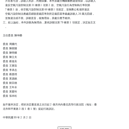
    片在卷可證，訴願人所訴，尚難採據。本件原處分機關審酌違規情節，以訴願人

    違反空氣污染防制法第 31 條第 l  項第 2  款、空氣污染行為管制執行準則第

    7 條第 1  款，依空氣污染防制法第 60 條第 l  項規定，並衡酌公私場所違反

    空氣污染防制法應處罰鍰額度裁罰準則所定裁罰基準裁處訴願人 20 萬元罰鍰，

    並無違法或不當。訴願意旨，核無理由，原處分應予維持。

三、綜上論結，本件訴願為無理由，爰依訴願法第 79 條第 1  項規定，決定如主文

    。

主任委員  陳坤榮

委員  周國代

委員  陳慈陽

委員  陳明燦

委員  陳立夫

委員  蔡進良

委員  王寶蒞

委員  李承志

委員  蔡惠琇

委員  黃源銘

委員  劉宗德

委員  王年水

委員  黃愛玲

委員  張本松

如不服本決定，得於決定書送達之次日起 2  個月內向臺北高等行政法院（地址：臺

北市和平東路 3  段 1  巷 1  號）提起行政訴訟。
