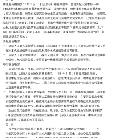
緣原處分機關於 98 年 3  月 13 日派員執行稽查勤務時，發現訴願人於本縣○○鄉

○○路○巷○號廠址從事金屬表面塗裝作業，以水性油漆、油性漆料塗佈在金屬表面

，經以電熱烘乾，雖設有粒狀污染物收集及處理設備（洗滌吸附處理設施），然廢氣

未能完全有效收集及處理，致產生明顯之粒狀污染物散布於空氣中，已違反空氣污染

防制法第 31 條第 1  項第 1  款規定，原處分機關遂依空氣污染防制法第 60 條及

公私場所違反空氣污染防制法應處罰鍰額度裁罰準則第 3  條規定裁處新臺幣（以下

同）10  萬元罰鍰，訴願人不服，提起本件訴願，並據原處分機關檢卷答辯到府。茲

摘敘訴辯意旨於次：

訴願意旨略謂：

一、訴願人工廠作業製造印刷鐵皮（馬口鐵）不是噴漆鐵皮，不會造成粒狀污染，且

    有冷水式過濾槽將排放的熱氣利用冷水式過槽過濾後再排放。

二、訴願人工廠未燃燒柴油，乃採用天然瓦斯，減少污染成份，且在作業時只是將鐵

    皮烘乾，無粒狀污染源，希望原處分機關重新評估或重新再調查等語。

答辯意旨略謂：

一、本局於 98 年 7  月 15 日以北環空字第 0980075785 號函通知訴願人依限提出

    陳述意見，訴願人提出陳述意見書表示：「98  年 3  月 13 日貴局派員稽查，

    發現本廠排放污染物，因廢水過濾池積污，故造成排放污染物，現本廠廢水過濾

    池已清畢，且可順利運作…。」顯見訴願人自知廢水過濾池積污造成排放污染物

    之違規事實並不爭執。

二、另有關訴願人工廠未燃燒柴油，乃採用天然瓦斯一節，經本局派員稽查，確有粒

    狀污染物污染之事實，查訴願人工廠從事金屬表面塗裝作業，主要污染源為金屬

    表面塗佈區及烘乾區等，稽查時其金屬表面塗佈作業過程未能有效收集及處理，

    經由廠房通氣口及水洗式處理設施均排放明顯之粒狀污染物，散布於廠外空氣中

    ，造成空氣污染情事，有稽查紀錄、現場照片及依空氣污染行為管制執行準則第

    5 條規定製作之稽查內容與觀測位置圖可稽，訴願人違規事實明確，本局依法裁

    處新臺幣 10 萬元並無不妥等語。

    理    由

一、按空氣污染防制法第 2  條第 7  款規定：「本法專用名詞定義如下：……七、

    空氣污染防制區：指視地區土地利用對於空氣品質之需求，或依空氣品質現況，
