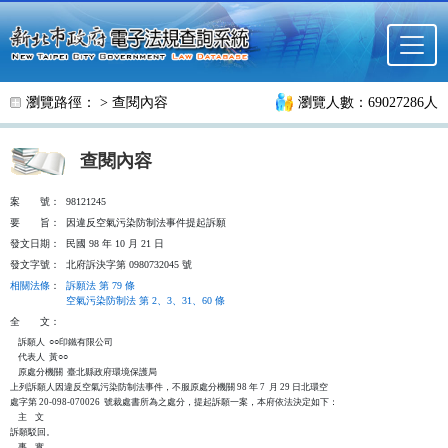
跳至主要內容
瀏覽路徑： >
查閱內容
瀏覽人數：69027286人
查閱內容
案
號：
98121245
要
旨：
因違反空氣污染防制法事件提起訴願
發文日期：
民國 98 年 10 月 21 日
發文字號：
北府訴決字第 0980732045 號
相關法條
：
訴願法 第 79 條
空氣污染防制法 第 2、3、31、60 條
全
文：
    訴願人  ○○印鐵有限公司

    代表人  黃○○

    原處分機關  臺北縣政府環境保護局

上列訴願人因違反空氣污染防制法事件，不服原處分機關 98 年 7  月 29 日北環空

處字第 20-098-070026  號裁處書所為之處分，提起訴願一案，本府依法決定如下：

    主    文

訴願駁回。

    事    實
