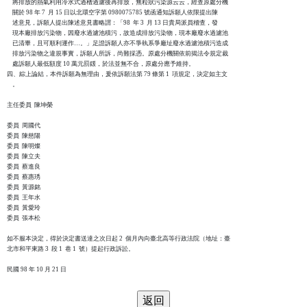
    將排放的熱氣利用冷水式過槽過濾後再排放，無粒狀污染源云云，經查原處分機

    關於 98 年 7  月 15 日以北環空字第 0980075785 號函通知訴願人依限提出陳

    述意見，訴願人提出陳述意見書略謂：「98  年 3  月 13 日貴局派員稽查，發

    現本廠排放污染物，因廢水過濾池積污，故造成排放污染物，現本廠廢水過濾池

    已清畢，且可順利運作…。」足證訴願人亦不爭執系爭廠址廢水過濾池積污造成

    排放污染物之違規事實，訴願人所訴，尚難採憑。原處分機關依前揭法令規定裁

    處訴願人最低額度 10 萬元罰鍰，於法並無不合，原處分應予維持。

四、綜上論結，本件訴願為無理由，爰依訴願法第 79 條第 1  項規定，決定如主文

    。

主任委員  陳坤榮

委員  周國代

委員  陳慈陽

委員  陳明燦

委員  陳立夫

委員  蔡進良

委員  蔡惠琇

委員  黃源銘

委員  王年水

委員  黃愛玲

委員  張本松

如不服本決定，得於決定書送達之次日起 2  個月內向臺北高等行政法院（地址：臺

北市和平東路 3  段 1  巷 1  號）提起行政訴訟。
