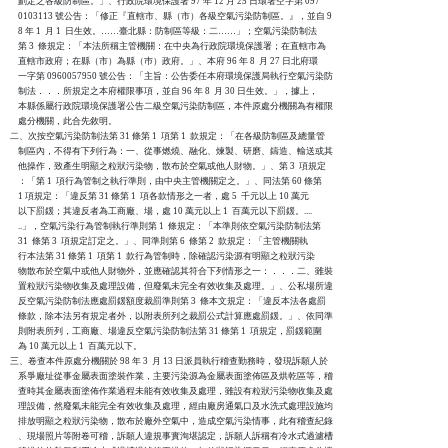
    劃定之各級防制區。」、行政院環境保護署 97 年 12 月 25 日環署空字第 097

    0103113 號公告：「修正『直轄市、縣（市）各級空氣污染防制區。』，並自 9

    8 年 1  月 1  日生效。……臺北縣：防制區等級：二……」；空氣污染防制法

    第 3  條規定：「本法所稱主管機關：在中央為行政院環境保護署；在直轄市為

    直轄市政府；在縣（市）為縣（巿）政府。」、本府 96 年 8  月 27 日北府環

    一字第 0960057950 號公告：「主旨：公告委任本府環境保護局執行空氣污染防

    制法．．．所規定之本府權限事項，並自 96 年 8  月 30 日生效。」，據上，

    本縣係屬行政院環境保護署公告二級空氣污染防制區，本件原處分機關為有權限

    處分機關，此合先敘明。

二、次按空氣污染防制法第 31 條第 1  項第 1  款規定：「在各級防制區及總量管

    制區內，不得有下列行為：一、從事燃燒、融化、煉製、研磨、鑄造、輸送或其

    他操作，致產生明顯之粒狀污染物，散布於空氣或他人財物。」、第 3  項規定

    ：「第 1  項行為管制之執行準則，由中央主管機關定之。」、同法第 60 條第

    1 項規定：「違反第 31 條第 1  項各款情形之一者，處 5  千元以上 10 萬元

    以下罰鍰；其違反者為工商廠、場，處 10 萬元以上 1  百萬元以下罰鍰。....

    ..」，空氣污染行為管制執行準則第 1  條規定：「本準則依空氣污染防制法第

    31  條第 3  項規定訂定之。」、同準則第 6  條第 2  款規定：「主管機關執

    行本法第 31 條第 1  項第 1  款行為管制時，除確認污染源有明顯之粒狀污染

    物散布於空氣中或他人財物外，並應確認其符合下列情形之一：．．．二、雖裝

    置粒狀污染物收集及處理設備，但廢氣未完全有效收集及處理。」、公私場所違

    反空氣污染防制法應處罰鍰額度裁罰準則第 3  條本文規定：「違反本法各處罰

    條款，除本法另有規定者外，以附表所列之裁罰公式計算應處罰鍰。」、依同準

    則附表所列，工商廠、場違反空氣污染防制法第 31 條第 1  項規定，罰鍰範圍

    為 10 萬元以上 1  百萬元以下。

三、卷查本件原處分機關於 98 年 3  月 13 日派員執行稽查勤務時，發現訴願人於

    系爭廠址從事金屬表面塗裝作業，主要污染源為金屬表面塗佈區及烘乾區等，稽

    查時其金屬表面塗佈作業過程未能有效收集及處理，雖設有粒狀污染物收集及處

    理設備，然廢氣未能完全有效收集及處理，經由廠房通氣口及水洗式處理設施均

    排放明顯之粒狀污染物，散布於廠外空氣中，造成空氣污染情事，此有稽查紀錄

    、現場照片等附卷可稽，訴願人違規事實洵堪認定，訴願人訴稱有冷水式過濾槽
