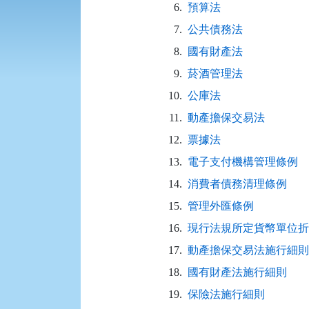
6.
預算法
7.
公共債務法
8.
國有財產法
9.
菸酒管理法
10.
公庫法
11.
動產擔保交易法
12.
票據法
13.
電子支付機構管理條例
14.
消費者債務清理條例
15.
管理外匯條例
16.
現行法規所定貨幣單位折
17.
動產擔保交易法施行細則
18.
國有財產法施行細則
19.
保險法施行細則