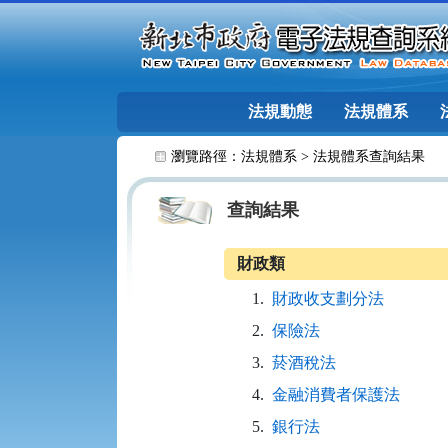
跳至主要內容
法規動態
法規體系
:::
瀏覽路徑：
法規體系
>
法規體系查詢結果
查詢結果
財政類
1.
財政收支劃分法
2.
保險法
3.
菸酒稅法
4.
金融消費者保護法
5.
銀行法