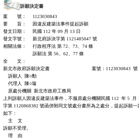
訴願決定書
案 號：
1123030843
要 旨：
因違反建築法事件提起訴願
發文日期：
民國 112 年 09 月 13 日
發文字號：
新北府訴決字第 1121485047 號
相關法條：
行政程序法 第 72、73、74 條
訴願法 第 56、62、77 條
全 文：
新北市政府訴願決定書                                  案號：1123030843  號

    訴願人  陳○勳

    代理人  陳○璇

    原處分機關  新北市政府工務局

上列訴願人因違反建築法事件，不服原處分機關民國 112  年 5  月 1
字第 1120868382 號函併附同文號處分書所為之處分，提起訴願
如下：

    主    文

訴願不受理。

    理    由
