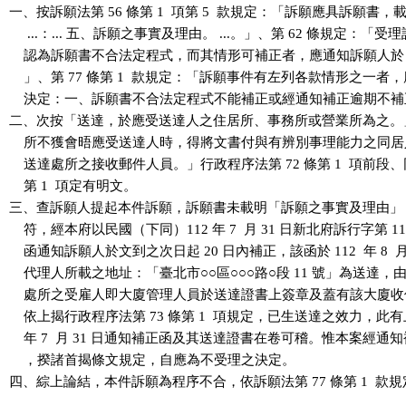
一、按訴願法第 56 條第 1  項第 5  款規定：「訴願應具訴願書，
     ...：... 五、訴願之事實及理由。 ...。」、第 62 條規定：「受
    認為訴願書不合法定程式，而其情形可補正者，應通知訴願人於 2
    」、第 77 條第 1  款規定：「訴願事件有左列各款情形之一者
    決定：一、訴願書不合法定程式不能補正或經通知補正逾期不補
二、次按「送達，於應受送達人之住居所、事務所或營業所為之。
    所不獲會晤應受送達人時，得將文書付與有辨別事理能力之同居
    送達處所之接收郵件人員。」行政程序法第 72 條第 1  項前段、同
    第 1  項定有明文。

三、查訴願人提起本件訴願，訴願書未載明「訴願之事實及理由」
    符，經本府以民國（下同）112 年 7  月 31 日新北府訴行字第 1121
    函通知訴願人於文到之次日起 20 日內補正，該函於 112  年 8  月 
    代理人所載之地址：「臺北市○○區○○○路○段 11 號」為送達，
    處所之受雇人即大廈管理人員於送達證書上簽章及蓋有該大廈收
    依上揭行政程序法第 73 條第 1  項規定，已生送達之效力，此有上
    年 7  月 31 日通知補正函及其送達證書在卷可稽。惟本案經通
    ，揆諸首揭條文規定，自應為不受理之決定。

四、綜上論結，本件訴願為程序不合，依訴願法第 77 條第 1  款規
    。
