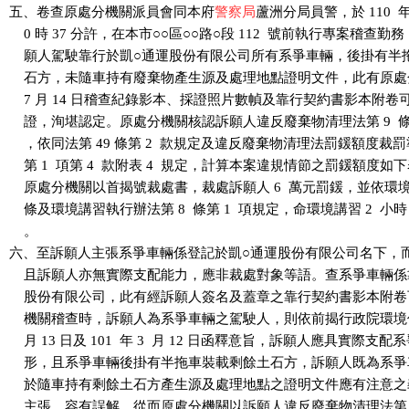
五、卷查原處分機關派員會同本府
警察局
蘆洲分局員警，於 110  年 7 
    0 時 37 分許，在本市○○區○○路○段 112  號前執行專案稽查勤
    願人駕駛靠行於凱○通運股份有限公司所有系爭車輛，後掛有半
    石方，未隨車持有廢棄物產生源及處理地點證明文件，此有原處分機關
    7 月 14 日稽查紀錄影本、採證照片數幀及靠行契約書影本附卷
    證，洵堪認定。原處分機關核認訴願人違反廢棄物清理法第 9  條第
    ，依同法第 49 條第 2  款規定及違反廢棄物清理法罰鍰額度裁罰準則
    第 1  項第 4  款附表 4  規定，計算本案違規情節之罰鍰額度如下
    原處分機關以首揭號裁處書，裁處訴願人 6  萬元罰鍰，並依環境教
    條及環境講習執行辦法第 8  條第 1  項規定，命環境講習 2  小
    。

六、至訴願人主張系爭車輛係登記於凱○通運股份有限公司名下，而
    且訴願人亦無實際支配能力，應非裁處對象等語。查系爭車輛係
    股份有限公司，此有經訴願人簽名及蓋章之靠行契約書影本附卷
    機關稽查時，訴願人為系爭車輛之駕駛人，則依前揭行政院環境保護署
    月 13 日及 101  年 3  月 12 日函釋意旨，訴願人應具實際支配
    形，且系爭車輛後掛有半拖車裝載剩餘土石方，訴願人既為系爭
    於隨車持有剩餘土石方產生源及處理地點之證明文件應有注意之
    主張，容有誤解。從而原處分機關以訴願人違反廢棄物清理法第 9  