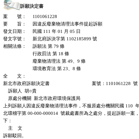
訴願決定書
案 號：
1101061228
要 旨：
因違反廢棄物清理法事件提起訴願
發文日期：
民國 111 年 01 月 05 日
發文字號：
新北府訴決字第 1102185899 號
相關法條：
訴願法 第 79 條
行政罰法 第 18 條
廢棄物清理法 第 49、9 條
環境教育法 第 23、8 條
全 文：
新北市政府訴願決定書                                  案號：1101061228  號

    訴願人  胡○貴

    原處分機關  新北市政府環境保護局

上列訴願人因違反廢棄物清理法事件，不服原處分機關民國 110  年 10 
北環稽字第 00-000-000014  號裁處書所為之處分，提起訴願一
下：

    主    文

訴願駁回。
