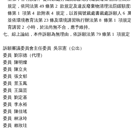
    規定，依同法第 49 條第 2  款規定及違反廢棄物清理法罰鍰額度
    條第 1  項第 4  款附表 4  規定，以首揭號裁處書裁處訴願人 6 
    並依環境教育法第 23 條及環境講習執行辦法第 8  條第 1  項規
    育講習 2  小時，於法尚無不合，應予維持。

七、綜上論結，本件訴願為無理由，依訴願法第 79 條第 1  項規定
訴願審議委員會主任委員  吳宗憲（公出）

委員  劉宗德（代理）

委員  陳明燦

委員  陳立夫

委員  張文郁

委員  景玉鳳

委員  王藹芸

委員  劉定基

委員  李永裕

委員  陳佳瑤

委員  林泳玲

委員  賴玫珪
