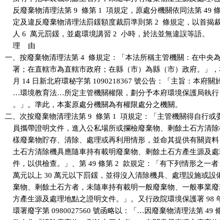
    反廢棄物清理法第 9  條第 1  項規定，原處分機關依同法第 49 條第
    定及違反廢棄物清理法罰鍰額度裁罰準則第 2  條規定，以首揭
    人 6  萬元罰鍰，並處環境講習 2  小時，於法並無違誤等語。

    理    由

一、按廢棄物清理法第 4  條規定：「本法所稱主管機關：在中央為
    署；在直轄市為直轄市政府；在縣（市）為縣（市）政府。」，本府 1
    月 14 日新北府環秘字第 1090218367 號公告：「主旨：本府
    …環境教育法…所定主管機關權限，劃分予本府環境保護局執行
    。」。準此，本案原處分機關為有權限處分之機關。

二、次按廢棄物清理法第 9  條第 1  項規定：「主管機關得自行或
    員攜帶證明文件，進入公私場所或攔檢廢棄物、剩餘土石方清除
    樣廢棄物貯存、清除、處理或再利用情形，並命其提供有關資料
    土石方清除機具應隨車持有載明廢棄物、剩餘土石方產生源及處
    件，以供檢查。」、第 49 條第 2  款規定：「有下列情形之一者
    萬元以上 30 萬元以下罰鍰，並得沒入清除機具、處理設施或設
    棄物、剩餘土石方者，未隨車持有載明一般廢棄物、一般事業廢
    方產生源及處理地點之證明文件。」。又行政院環境保護署 98 年 4 
    環署廢字第 0980027560 號函略以：「…因廢棄物清理法第 49 條