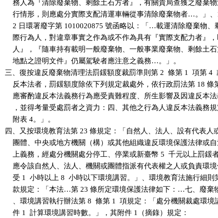
    務人為『清除廢棄物、剩餘土石方者』，有關貴局查獲之廢棄物
    行情形，則應處分實際支配清運車輛從事清除廢棄物者…。」、101 年
    2 日環署廢字第 1010020875 號函略以：「…載運清除廢棄物
    際行為人，對違章事實之作為或不作為具有『實際支配力者』，
    人』，『隨車持有載明一般廢棄物、一般事業廢棄物、剩餘土石
    地點之證明文件』仍屬駕駛者應注意之義務…。」。

三、復按違反廢棄物清理法罰鍰額度裁罰準則第 2  條第 1  項第 4 
    反本法者，罰鍰額度除依下列規定裁處外，依行政罰法第 18 條第 
    應審酌違反本法義務行為應受責難程度、所生影響及因違反本法
    ，並得考量受處罰者之資力：四、其他之行為人違反本法義務規
    附表 4。」。

四、又按環境教育法第 23 條規定：「自然人、法人、設有代表人
    團體、中央或地方機關（構）或其他組織違反環境保護法律或自
    上義務，經處分機關處分停工、停業或新臺幣 5  千元以上罰鍰
    應令該自然人、法人、機關或團體指派有代表權之人或負責環境
    受 1  小時以上 8  小時以下環境講習。」、環境教育法施行細則第 7
    款規定：「本法…第 23 條所定環境保護法律如下：…七、廢棄
    、環境講習執行辦法第 8  條第 1  項規定：「處分機關裁處環
    件 1  計算環境講習時數。」，其附件 1（摘錄）規定：
