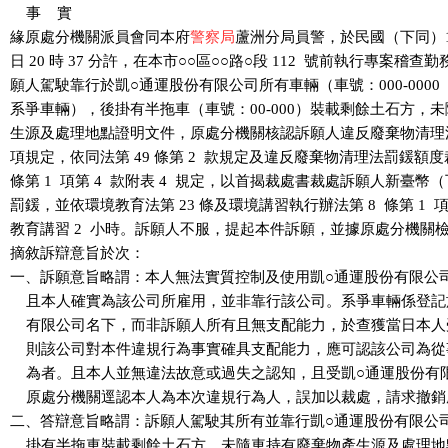
    事    實

緣原處分機關派員會同本府
警察局
蘆洲分局員警，於民國（下同）110 年
日 20 時 37 分許，在本市○○區○○路○段 112  號前執行專案稽查勤
願人駕駛靠行於凱○通運股份有限公司所有車輛（車號：000-0000 
系爭車輛），後掛有半拖車（車號：00-000）裝載剩餘土石方，未
生源及處理地點證明文件，原處分機關核認訴願人違反廢棄物清理法第 9
項規定，依同法第 49 條第 2  款規定及違反廢棄物清理法罰鍰額度裁
條第 1  項第 4  款附表 4  規定，以首揭裁處書裁處訴願人新臺幣（
罰鍰，並依環境教育法第 23 條及環境講習執行辦法第 8  條第 1  
教育講習 2  小時。訴願人不服，提起本件訴願，並據原處分機關檢
摘敘訴辯意旨於次：

一、訴願意旨略謂：本人無法實質控制及使用凱○通運股份有限公司
    且本人確實為該公司所雇用，並非靠行該公司。系爭車輛係登記
    有限公司名下，而非訴願人所有且無支配能力，於查獲當日本人
    則該公司對本件違規行為事實確具支配能力，應可認該公司為從
    為者。且本人並無違法故意或過失之認知，且受凱○通運股份有
    原處分機關逕認本人為本次違規行為人，誤加以裁處，請求撤銷
二、答辯意旨略謂：訴願人駕駛其所有並靠行凱○通運股份有限公司
    掛有半拖車裝載剩餘土石方，未隨車持有廢棄物產生源及處理地