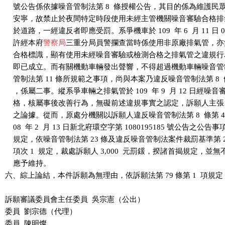
    號公告係依據噪音管制法第 8  條授權公告，其目的係為維護民
    安寧，故禁止於夜間特定時段使用未經主管機關噪音審驗合格排
    於道路，一經違反者即應受罰。系爭機車於 109  年 6  月 11 日 0  
    許經本府
警察局
三重分局員警攔查當時係使用非原廠排氣管，亦
    合格標識，顯有使用未經噪音審驗或檢測合格之排氣管之違規行
    即已成立。而有關機動車輛發出聲響，不得超過機動車輛噪音管
    管制法第 11 條所規範之事項，尚與本案乃違反噪音管制法第 8 
    ，係屬二事。縱系爭車輛之排氣管於 109  年 9  月 12 日經噪
    格，核屬事後改善行為，無礙前述違規事實之認定，訴願人主張
    之論據。從而，原處分機關以訴願人違反噪音管制法第 8  條第 4  
    08  年 2  月 13 日新北府環空字第 1080195185 號公告之公告
    規定，依噪音管制法第 23 條及違反噪音管制法案件裁罰基準第 2  
    項次 1  規定，裁處訴願人 3,000  元罰鍰，揆諸首揭規定，並
    應予維持。

六、綜上論結，本件訴願為無理由，依訴願法第 79 條第 1  項規定
訴願審議委員會主任委員  吳宗憲（公出）

委員  劉宗德（代理）

委員  陳明燦
