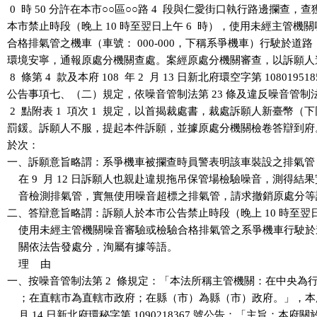
 0  時 50 分許在本市○○區○○路 4  段與仁愛街口執行路邊攔查，查
本市禁止時段（晚上 10 時至翌日上午 6  時），使用未經主管機關
合格排氣管之機車（車號： 000-000，下稱系爭機車）行駛於道路
環境安寧，通報原處分機關查處。案經原處分機關審查，以訴願人
 8  條第 4  款及本府 108  年 2  月 13 日新北府環空字第 10801951
公告事項七、（二）規定，依噪音管制法第 23 條及違反噪音管制
 2  點附表 1  項次 1  規定，以首揭裁處書，裁處訴願人新臺幣（下同）
罰鍰。訴願人不服，提起本件訴願，並據原處分機關檢卷答辯到府
於次：

一、訴願意旨略謂：系爭機車被攔查時員警表明該車裝設之排氣管
    在 9  月 12 日訴願人也親赴違規拖吊保管場檢驗噪音，測得結
    音檢測排氣管，實無使用噪音超標之排氣管，請求撤銷原處分等
二、答辯意旨略謂：訴願人於本市公告禁止時段（晚上 10 時至翌日上午
    使用未經主管機關噪音審驗或檢驗合格排氣管之系爭機車行駛於
    關依法告發處分，洵屬有據等語。

    理    由

一、按噪音管制法第 2  條規定：「本法所稱主管機關：在中央為行
    ；在直轄市為直轄市政府；在縣（市）為縣（市）政府。」，本府 10
    月 14 日新北府環秘字第 1090218367 號公告：「主旨：本府