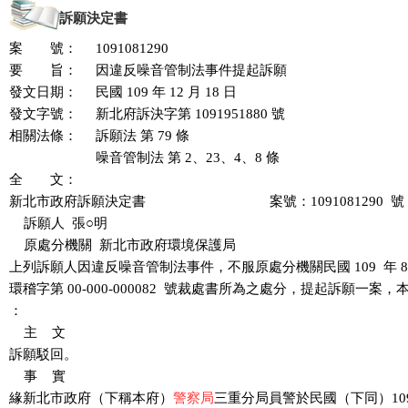
訴願決定書
案 號：
1091081290
要 旨：
因違反噪音管制法事件提起訴願
發文日期：
民國 109 年 12 月 18 日
發文字號：
新北府訴決字第 1091951880 號
相關法條：
訴願法 第 79 條
噪音管制法 第 2、23、4、8 條
全 文：
新北市政府訴願決定書                                  案號：1091081290  號

    訴願人  張○明

    原處分機關  新北市政府環境保護局

上列訴願人因違反噪音管制法事件，不服原處分機關民國 109  年 8  月
環稽字第 00-000-000082  號裁處書所為之處分，提起訴願一案
：

    主    文

訴願駁回。

    事    實

緣新北市政府（下稱本府）
警察局
三重分局員警於民國（下同）109 年 