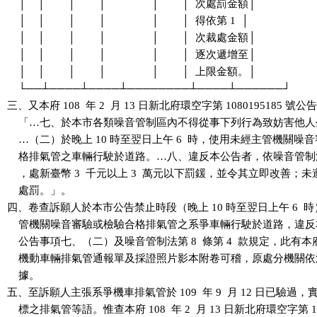
    │    │        │        │                │        │  次處罰金額│

    │    │        │        │                │        │  得依第 1  │

    │    │        │        │                │        │  次裁處金額│

    │    │        │        │                │        │  逐次遞增至│

    │    │        │        │                │        │  上限金額。│

    └──┴────┴────┴────────┴────┴──────┘

三、又本府 108  年 2  月 13 日新北府環空字第 1080195185 號
    「…七、於本市各類噪音管制區內不得從事下列行為致妨害他人
    …（二）於晚上 10 時至翌日上午 6  時，使用未經主管機關噪
    格排氣管之車輛行駛於道路。…八、違反本公告者，依噪音管制法第
    ，處新臺幣 3  千元以上 3  萬元以下罰鍰，並令其立即改善；
    處罰。」。

四、卷查訴願人於本市公告禁止時段（晚上 10 時至翌日上午 6  時
    管機關噪音審驗或檢驗合格排氣管之系爭車輛行駛於道路，違反
    公告事項七、（二）及噪音管制法第 8  條第 4  款規定，此有本
    機動車輛排氣管通報單及採證照片影本附卷可稽，原處分機關依
    據。

五、至訴願人主張系爭機車排氣管於 109  年 9  月 12 日已驗過，
    標之排氣管等語。惟查本府 108  年 2  月 13 日新北府環空字第 108