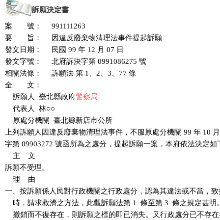
訴願決定書
案 號：
991111263
要 旨：
因違反廢棄物清理法事件提起訴願
發文日期：
民國 99 年 12 月 07 日
發文字號：
北府訴決字第 0991086275 號
相關法條：
訴願法 第 1、2、3、77 條
全 文：
    訴願人  臺北縣政府
警察局

代表人  林○○

    原處分機關  臺北縣新店市公所

上列訴願人因違反廢棄物清理法事件，不服原處分機關 99 年 10 月 
字第 09903272 號函所為之處分，提起訴願一案，本府依法決定如下
    主    文

訴願不受理。

    理    由

一、按訴願係人民對行政機關之行政處分，認為其違法或不當，致
    時，請求救濟之方法，此觀訴願法第 1  條至第 3  條之規定甚
    撤銷而不復存在，則訴願之標的即已消失。又行政處分已不存在