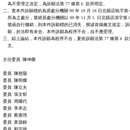
    為不受理之決定，為訴願法第 77 條第 6  款所明定。

二、查本件訴願標的為原處分機關 99 年 10 月 18 日北縣店執字第 099
    所為之處分，業經原處分機關以 99 年 11 月 5  日北縣店清字第 0990
    號函自行撤銷，則本件訴願標的已消失，揆諸首揭條文規定，訴
    願，於法即有未合。本件訴願為程序不合，自不應受理。

三、綜上論結，本件訴願為程序不合，爰依訴願法第 77 條第 6  款
    文。

主任委員  陳坤榮

委員  陳慈陽

委員  陳明燦

委員  陳立夫

委員  張文郁

委員  周國代

委員  李承志

委員  蔡惠琇

委員  黃源銘

委員  劉宗德
